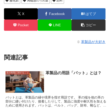
酸化鉄
陶磁器のうわ薬
顔料
X
Facebook
はてブ
Pocket
LINE
コピー
革製品が大好き
関連記事
革製品の用語「バット」とは？
革の種類に関すること
バットとは、革製品の縁や境界を指す用語です。 革の端を他の革の
部分に縫い付けたり、接着したりして、製品に強度や耐久性を加える
ために使用されます。バットは、ベルト、バッグ、財布、靴など、さ
まざまな革製品に使用されています。 バットは、革の厚さや種類に