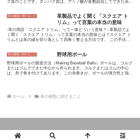
ク質のことです。タンパク質は、アミノ酸が多数結合してできた高分
す。そのため、長期間愛用することができるのもパール仕上げ革の魅
子化合物であり、生物の体の中で様々な役割を果たしています。塩可
力です。 パール仕上げ革は、その美しい光沢と質感を活かして、
溶性タンパク質は、その名の通り、塩に溶けない性質を持つため、革
様々なファッションアイテムに使用されています。バッグ、財布、
革製品でよく聞く「スクエア ト
の製造工程で重要な役割を果たしています。 革の製造工程では、牛
革の種類に関すること
靴、服など、幅広いアイテムでパール仕上げ革を見ることができま
や豚などの動物の皮を塩漬けにして加工します。この塩漬けを行うこ
リム」って言葉の本当の意味
す。また、パール仕上げ革は、インテリアアイテムとしても人気が高
とで、皮の中のタンパク質が塩可溶性タンパク質に変化し、皮が腐敗
く、ソファや椅子、クッションカバーなどにも用いられています。
-革の用語「スクエア トリム」って一体どういう意味？- 革製品でよ
するのを防ぐことができます。また、塩可溶性タンパク質は、皮を柔
く聞く「スクエア トリム」って言葉の本当の意味とは？スクエア ト
らかくし、加工しやすくする効果もあります。 塩可溶性タンパク質
リムとは革の縁を切り落として四角く整える方法です。 この手法
は、革の製造工程だけでなく、食品加工や医薬品製造など、様々な分
は、革製品の縁をよりシャープで洗練された外観にし、革製品の耐久
野で使用されています。
性を高めます。スクエア トリムは、財布、バッグ、靴、ブレスレッ
野球用ボール
トなど、様々な革製品に使用されています。スクエア トリムは、革
革の種類に関すること
の縁をよりシャープで洗練された外観にし、革製品の耐久性を高めま
野球用ボールの製造方法（Making Baseball Balls）ボールは、コルク
す。
またはゴムでできた中心から作られます。コルクまたはゴムの中心
は、糸で巻き付けてあります。この糸巻きが、ボールの弾力性と強度
を与えます。 糸巻きの周りに、牛革を何層も重ねて縫い付けます。
牛革の層は、ボールの耐久性と強度を与えます。ボールの表面には、
ステッチが縫い付けられています。ステッチは、ボールの滑り止めと
グリップ力を与えます。 野球用ボールの製造は、熟練した職人によ
ホーム
革の種類に関すること
って行われます。熟練した職人は、ボールの重量、大きさ、弾力性、
強度を一定に保つことができます。 野球用ボールは、天然素材と合
成素材の両方から作ることができます。天然素材のボールは、牛革と
コルクまたはゴムでできています。合成素材のボールは、プラスチッ
クとゴムでできています。合成素材のボールは、天然素材のボールよ
りも安価で、耐久性があります。 野球用ボールの製造方法には、い
くつかの種類があります。最も一般的な製造方法は、ハンドステッチ
製法です。ハンドステッチ製法では、熟練した職人が、ボールの表面
© 2024 革製品とオーダーのガイドブック.
にステッチを縫い付けていきます。ハンドステッチ製法で作られたボ