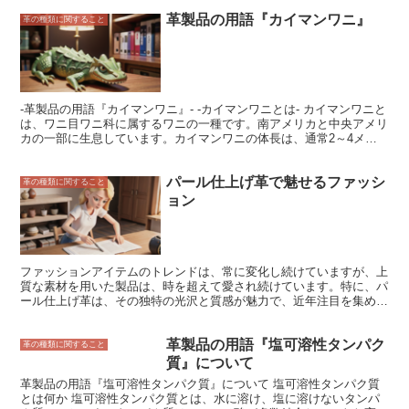
よって、さまざまな形状やサイズで作られています。薄く柔らかい革
革製品の用語『カイマンワニ』
で作られたバットは、曲線や複雑な形状に縫い付けるのに適していま
革の種類に関すること
す。厚く硬い革で作られたバットは、強度や耐久性を必要とする製品
に使用されます。 バットは、革製品の重要な部分であり、製品の強
度、耐久性、外観に影響を与えます。適切なバットを使用すること
で、革製品の寿命を延ばし、美観を保つことができます。
-革製品の用語『カイマンワニ』- -カイマンワニとは- カイマンワニと
は、ワニ目ワニ科に属するワニの一種です。南アメリカと中央アメリ
カの一部に生息しています。カイマンワニの体長は、通常2～4メー
トルほどですが、最大で6メートルを超える個体も存在します。カイ
マンワニの皮膚は、硬くて丈夫で、革製品の原料として珍重されてい
パール仕上げ革で魅せるファッシ
ます。カイマンワニの皮革は、独特の斑紋と美しい光沢が特徴で、高
革の種類に関すること
級バッグや財布、靴などに使用されます。
ョン
ファッションアイテムのトレンドは、常に変化し続けていますが、上
質な素材を用いた製品は、時を超えて愛され続けています。特に、パ
ール仕上げ革は、その独特の光沢と質感が魅力で、近年注目を集めて
います。 パール仕上げ革の魅力は、何といってもその美しい光沢で
す。真珠のように柔らかく上品な輝きは、見る人の心を惹きつけま
革製品の用語『塩可溶性タンパク
す。また、パール仕上げ革は、一般的な革よりも柔らかく、肌触りが
革の種類に関すること
良いのも特徴です。そのため、ファッションアイテムに用いること
質』について
で、着心地の良さを実現することができます。 さらに、パール仕上
革製品の用語『塩可溶性タンパク質』について 塩可溶性タンパク質
げ革は、耐久性に優れているのもポイントです。パール仕上げの加工
とは何か 塩可溶性タンパク質とは、水に溶け、塩に溶けないタンパ
によって、革の表面が強化され、キズや汚れがつきにくくなっていま