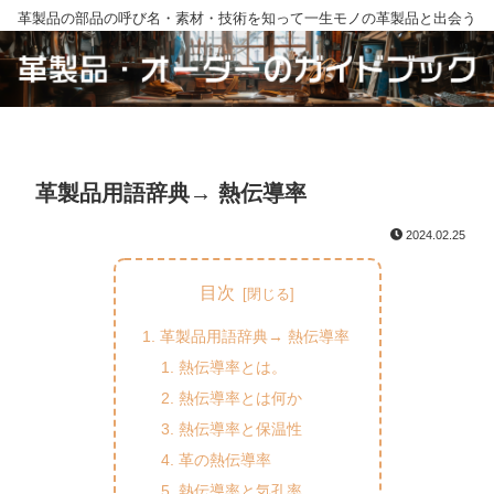
革製品の部品の呼び名・素材・技術を知って一生モノの革製品と出会う
革製品用語辞典→ 熱伝導率
2024.02.25
目次
革製品用語辞典→ 熱伝導率
熱伝導率とは。
熱伝導率とは何か
熱伝導率と保温性
革の熱伝導率
熱伝導率と気孔率