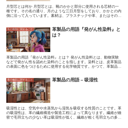
月型芯とは何か 月型芯とは、靴のかかと部分に使用される芯材の一
種です。その名の通り、月のような三日月型をしており、かかとの内
側に沿って入っています。素材は、プラスチックや革、またはその両
方で作られています。月型芯は、かかとを支え、安定させる役割を果
たしています。また、靴のかかとの形状を保ち、履き心地を向上させ
革製品の用語『発がん性染料』と
る効果もあります。靴のかかと部分のフィット感を高め、歩行時の安
革の種類に関すること
定性を向上させるため、登山靴やハイキングブーツなどのアウトドア
は？
シューズにも多く採用されています。
革製品の用語『発がん性染料』とは？ 発がん性染料とは、動物実験
などで発がん性を認めた染料のことを指します。染料とは、皮革製品
の表面に色をつけるために使用する化学物質です。かつて、革製品の
染色には発がん性染料が使用されていましたが、現在では発がん性染
料の使用は禁止されています。 発がん性染料には、ベンジジン染
革製品の用語 – 吸湿性
料、アゾ染料、アクリルアミド染料などがあります。これらの染料
革の種類に関すること
は、皮革製品の染色に使用すると、染料が皮膚から吸収されて体内に
蓄積し、発がんの原因になると考えられています。また、発がん性染
料は、環境に放出されると、土壌や水質を汚染する可能性もありま
す。 発がん性染料の使用は、現在では禁止されていますが、古い革
製品には発がん性染料が使用されている場合があります。そのため、
古い革製品を処分する際には、自治体の指示に従って処分してくださ
吸湿性とは、空気中や水蒸気から湿気を吸収する性質のことです。革
い。
の吸湿性は、革の繊維構造や製造工程によって異なります。繊維が緻
密で毛羽立ちの少ない革は吸湿性が低く、繊維が粗く毛羽立ちの多い
革は吸湿性が高い傾向にあります。また、なめしの方法によっても吸
湿性が変化し、クロムなめし革は吸湿性が低いのに対し、タンニンな