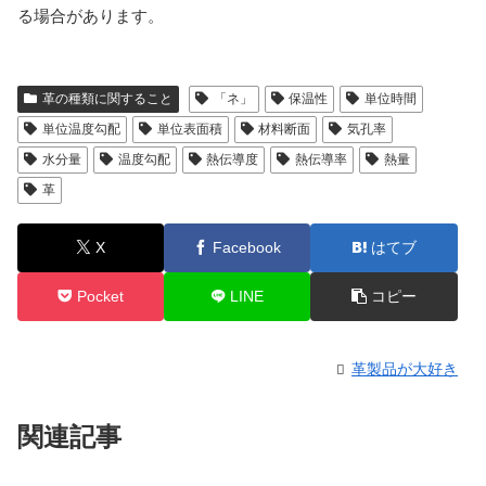
る場合があります。
革の種類に関すること
「ネ」
保温性
単位時間
単位温度勾配
単位表面積
材料断面
気孔率
水分量
温度勾配
熱伝導度
熱伝導率
熱量
革
X
Facebook
はてブ
Pocket
LINE
コピー
革製品が大好き
関連記事