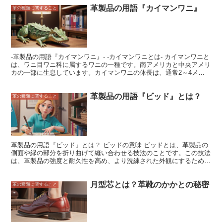
革製品の用語『カイマンワニ』
革の種類に関すること
-革製品の用語『カイマンワニ』- -カイマンワニとは- カイマンワニと
は、ワニ目ワニ科に属するワニの一種です。南アメリカと中央アメリ
カの一部に生息しています。カイマンワニの体長は、通常2～4メー
トルほどですが、最大で6メートルを超える個体も存在します。カイ
マンワニの皮膚は、硬くて丈夫で、革製品の原料として珍重されてい
革製品の用語『ビッド』とは？
ます。カイマンワニの皮革は、独特の斑紋と美しい光沢が特徴で、高
革の種類に関すること
級バッグや財布、靴などに使用されます。
革製品の用語『ビッド』とは？ ビッドの意味 ビッドとは、革製品の
側面や縁の部分を折り曲げて縫い合わせる技法のことです。この技法
は、革製品の強度と耐久性を高め、より洗練された外観にするために
使用されます。ビッドは、革製品の様々な部分に使用することがで
き、その折り曲げ方や縫い方によって、さまざまな表情を生み出しま
月型芯とは？革靴のかかとの秘密
す。例えば、ビッドを直線的に折り曲げると、シャープな印象を与え
革の種類に関すること
ますが、曲線的に折り曲げると、柔らかな印象を与えます。また、ビ
ッドの縫い方を工夫することで、装飾的な効果を生み出すこともでき
ます。