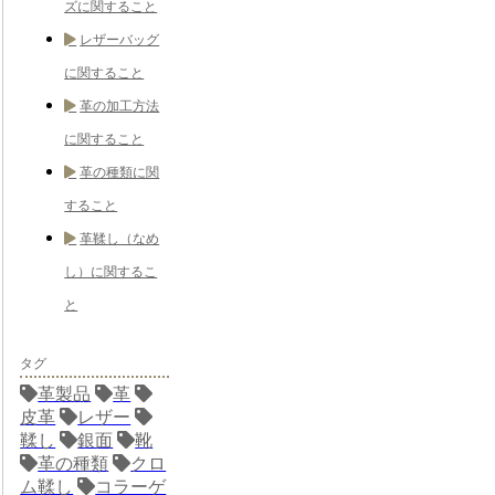
ズに関すること
レザーバッグ
に関すること
革の加工方法
に関すること
革の種類に関
すること
革鞣し（なめ
し）に関するこ
と
タグ
革製品
革
皮革
レザー
鞣し
銀面
靴
革の種類
クロ
ム鞣し
コラーゲ