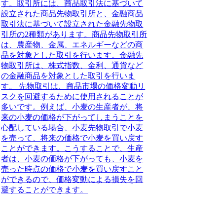
す。取引所には、商品取引法に基づいて
設立された商品先物取引所と、金融商品
取引法に基づいて設立された金融先物取
引所の2種類があります。商品先物取引所
は、農産物、金属、エネルギーなどの商
品を対象とした取引を行います。金融先
物取引所は、株式指数、金利、通貨など
の金融商品を対象とした取引を行いま
す。 先物取引は、商品市場の価格変動リ
スクを回避するために使用されることが
多いです。例えば、小麦の生産者が、将
来の小麦の価格が下がってしまうことを
心配している場合、小麦先物取引で小麦
を売って、将来の価格で小麦を買い戻す
ことができます。こうすることで、生産
者は、小麦の価格が下がっても、小麦を
売った時点の価格で小麦を買い戻すこと
ができるので、価格変動による損失を回
避することができます。