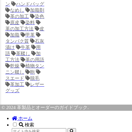
ン
ハンドバッグ
なめし
加脂剤
革の加工
染色
原皮
染料
革の加工方法
皮
加脂
甲革
タンパク質
石灰
漬け
牛革
用
語
革鞣し
加
工方法
革の用語
乾燥
植物タン
ニン鞣し
鞄
スエード
脱毛
革加工
レザー
グッズ
© 2024 革製品とオーダーのガイドブック.
ホーム
検索