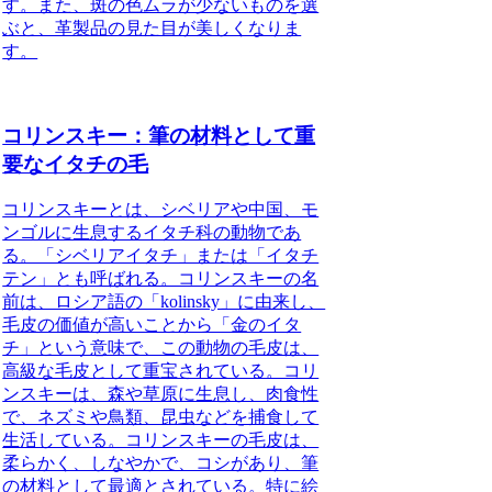
す。また、斑の色ムラが少ないものを選
ぶと、革製品の見た目が美しくなりま
す。
コリンスキー：筆の材料として重
要なイタチの毛
コリンスキーとは、シベリアや中国、モ
ンゴルに生息するイタチ科の動物であ
る。「シベリアイタチ」または「イタチ
テン」とも呼ばれる。コリンスキーの名
前は、ロシア語の「kolinsky」に由来し、
毛皮の価値が高いことから「金のイタ
チ」という意味で、この動物の毛皮は、
高級な毛皮として重宝されている。コリ
ンスキーは、森や草原に生息し、肉食性
で、ネズミや鳥類、昆虫などを捕食して
生活している。コリンスキーの毛皮は、
柔らかく、しなやかで、コシがあり、筆
の材料として最適とされている。特に絵