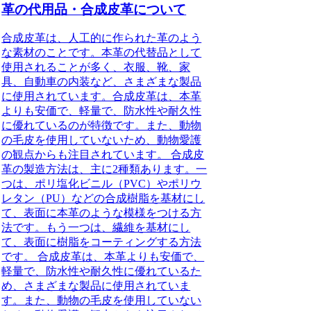
革の代用品・合成皮革について
合成皮革は、人工的に作られた革のよう
な素材のことです。本革の代替品として
使用されることが多く、衣服、靴、家
具、自動車の内装など、さまざまな製品
に使用されています。合成皮革は、本革
よりも安価で、軽量で、防水性や耐久性
に優れているのが特徴です。また、動物
の毛皮を使用していないため、動物愛護
の観点からも注目されています。 合成皮
革の製造方法は、主に2種類あります。一
つは、ポリ塩化ビニル（PVC）やポリウ
レタン（PU）などの合成樹脂を基材にし
て、表面に本革のような模様をつける方
法です。もう一つは、繊維を基材にし
て、表面に樹脂をコーティングする方法
です。 合成皮革は、本革よりも安価で、
軽量で、防水性や耐久性に優れているた
め、さまざまな製品に使用されていま
す。また、動物の毛皮を使用していない