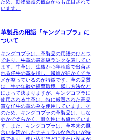
ため、動物愛護の観点からも注目されて
います。
革製品の用語『キングコブラ』に
ついて
キングコブラは、革製品の用語のひとつ
であり、牛革の最高級ランクを表してい
ます。牛革は、生後2～3年程度で出荷さ
れる仔牛の革を指し、繊維が細かくてキ
メが整っているのが特徴です。革の品質
は、牛の年齢や飼育環境、鞣し方法など
によって決まりますが、キングコブラに
使用される牛革は、特に厳選された高品
質な仔牛の革のみを使用しています。そ
のため、キングコブラの革製品は、しな
やかで柔らかく、耐久性にも優れていま
す。また、キングコブラは、革本来の風
合いを活かしたナチュラルな色合いが特
徴であり、使い込むほどに味わい深さが