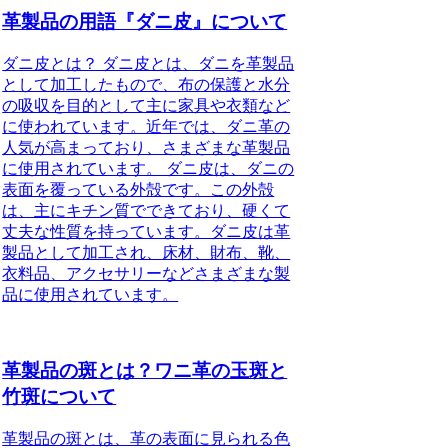
革製品の用語『ダニ皮』について
ダニ皮とは？ ダニ皮とは、ダニを革製品
として加工したもので、布の保護と水分
の吸収を目的として主に家具や衣類など
に使われています。近年では、ダニ革の
人気が高まっており、さまざまな革製品
に使用されています。 ダニ皮は、ダニの
表面を覆っている外殻です。この外殻
は、主にキチン質でできており、硬くて
丈夫な性質を持っています。ダニ皮は革
製品として加工され、床材、財布、靴、
衣料品、アクセサリーなどさまざまな製
品に使用されています。
革製品の斑とは？ワニ革の玉斑と
竹斑について
革製品の斑とは、革の表面に見られる色