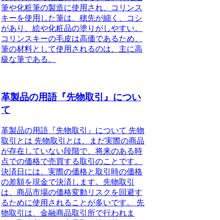
筆や化粧筆の製造に使用され、コリンス
キーを使用した筆は、穂先が細く、コシ
があり、絵や化粧品の塗りがしやすい。
コリンスキーの毛皮は高価であるため、
筆の材料として使用されるのは、主に高
級な筆である。
革製品の用語『先物取引』につい
て
革製品の用語『先物取引』について 先物
取引とは 先物取引とは、まだ実際の商品
が存在していない段階で、将来のある時
点での価格で売買する取引のことです。
決済日には、実際の価格と取引時の価格
の差額を現金で決済します。先物取引
は、商品市場の価格変動リスクを回避す
るために使用されることが多いです。 先
物取引は、金融商品取引所で行われま