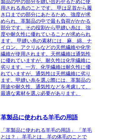
製品の甲の部分を縫い合わせるために使
用される糸のことです。 甲は足首から履
き口までの部分にあたるため、強度が求
められ、革製品の中で最も負荷がかかる
部分です。その役割から甲縫い糸は、強
度や耐久性に優れていることが求められ
ます。 甲縫い糸の素材には、麻、綿、ナ
イロン、アクリルなどの天然繊維や化学
繊維が使用されます。天然繊維は通気性
に優れていますが、耐久性は化学繊維に
劣ります。一方、化学繊維は耐久性に優
れていますが、通気性は天然繊維に劣り
ます。甲縫い糸を選ぶ際には、革製品の
用途や耐久性、通気性などを考慮して、
最適な素材を選ぶ必要があります。
革製品に使われる羊毛の用語
「革製品に使われる羊毛の用語」 「羊毛
とは？」 羊毛とは、羊の体毛のことで