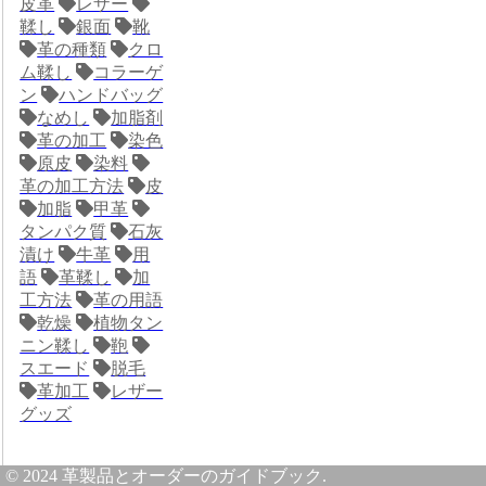
皮革
レザー
鞣し
銀面
靴
革の種類
クロ
ム鞣し
コラーゲ
ン
ハンドバッグ
なめし
加脂剤
革の加工
染色
原皮
染料
革の加工方法
皮
加脂
甲革
タンパク質
石灰
漬け
牛革
用
語
革鞣し
加
工方法
革の用語
乾燥
植物タン
ニン鞣し
鞄
スエード
脱毛
革加工
レザー
グッズ
© 2024 革製品とオーダーのガイドブック.