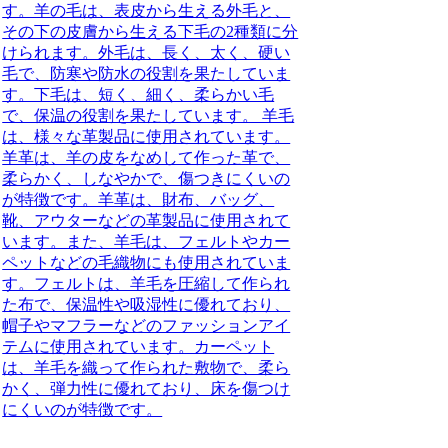
す。羊の毛は、表皮から生える外毛と、
その下の皮膚から生える下毛の2種類に分
けられます。外毛は、長く、太く、硬い
毛で、防寒や防水の役割を果たしていま
す。下毛は、短く、細く、柔らかい毛
で、保温の役割を果たしています。 羊毛
は、様々な革製品に使用されています。
羊革は、羊の皮をなめして作った革で、
柔らかく、しなやかで、傷つきにくいの
が特徴です。羊革は、財布、バッグ、
靴、アウターなどの革製品に使用されて
います。また、羊毛は、フェルトやカー
ペットなどの毛織物にも使用されていま
す。フェルトは、羊毛を圧縮して作られ
た布で、保温性や吸湿性に優れており、
帽子やマフラーなどのファッションアイ
テムに使用されています。カーペット
は、羊毛を織って作られた敷物で、柔ら
かく、弾力性に優れており、床を傷つけ
にくいのが特徴です。