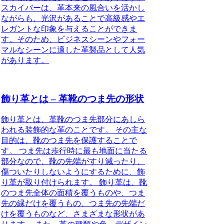
スカイバーは、革本来の風合いを活かし
ながらも、光沢があることで高級感やエ
レガントな印象を与えることができま
す。そのため、ビジネスシーンやフォー
マルなシーンに適した革製品として人気
があります。
飾り革とは – 革靴のつま先の形状
飾り革とは、革靴のつま先部分にあしら
われる装飾的な革のことです。 その主な
目的は、靴のつま先を保護することで
す。 つま先は歩行時に最も地面に当たる
部分なので、靴の先端がすり減ったり、
傷ついたりしないようにするために、飾
り革が取り付けられます。 飾り革は、靴
のつま先全体の面積を覆うものや、つま
先の縁だけを覆うもの、つま先の先端だ
けを覆うものなど、さまざまな形状があ