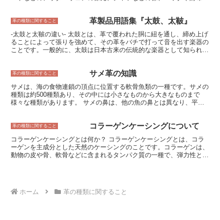
もあります。 スエードは、他の革に比べて汚れや水に弱いため、ケ
開閉部分など、様々な革製品に使用されています。ネックは、革製品
アには注意が必要です。汚れがついてしまった場合は、すぐに水拭き
のデザインや機能性を決める重要な部分であり、製品の耐久性や使い
して汚れを落としましょう。また、スエードは水に濡れるとシミにな
革製品用語集『太鼓、太鞁』
勝手を左右する重要な要素です。 ネックには、様々な素材や形状、
革の種類に関すること
ることがあるので、雨の日には使用を避けたり、防水スプレーを使用
デザインのものがあります。革製品の雰囲気や用途に合わせて、最適
したりするなどの対策が必要です。
-太鼓と太鞁の違い- 太鼓とは、革で覆われた胴に紐を通し、締め上げ
なネックを選ぶことが重要です。ネックの素材としては、牛革、豚
ることによって張りを強めて、その革をバチで打って音を出す楽器の
革、羊革、山羊革など、様々な革が使用されています。ネックの形状
ことです。一般的に、太鼓は日本古来の伝統的な楽器として知られて
としては、ラウンドネック、Vネック、スクエアネックなどがありま
おり、祭典や儀式などの場で演奏されることが多いものです。一方、
す。ネックのデザインとしては、シンプルなものから装飾的なものま
太鞁とは、革で覆われた円筒形の胴に、紐を巻き付けて締め上げ、そ
で、様々なものがあります。
サメ革の知識
こに竹や木製のバチで打って音を出す楽器のことです。太鞁は、太鼓
革の種類に関すること
と同様に、日本の伝統的な楽器として親しまれており、主に歌舞伎や
サメは、海の食物連鎖の頂点に位置する軟骨魚類の一種です。サメの
能楽などの舞台で使用されます。 太鼓と太鞁の大きな違いの一つ
種類は約500種類あり、その中には小さなものから大きなものまで
は、音色です。太鼓は、胴の形や革の素材によって、様々な音色を奏
様々な種類があります。 サメの鼻は、他の魚の鼻とは異なり、平ら
でることができます。例えば、胴が張って革が薄く張られた太鼓は、
な形をしています。 これは、獲物を探すのに役立っています。 サメ
シャープで高い音色を奏で、胴が緩く革が厚く張られた太鼓は、低く
の口は、鋭い歯でいっぱいです。これらの歯は、肉を噛み切り、食べ
豊かな音色を奏でます。一方、太鞁は、胴の形や革の素材によって音
コラーゲンケーシングについて
ることができます。 サメの歯は、常に生え変わっています。 サメの
革の種類に関すること
色に大きな違いはなく、一般的に、太鼓よりも低く落ち着いた音色を
目は、夜間でもよく見えるようになっています。その視力は人間の約
奏でます。 また、太鼓と太鞁の違いは、演奏方法にもあります。太
コラーゲンケーシングとは何か？ コラーゲンケーシングとは、コラ
10倍と言われています。 サメの聴覚は、非常に敏感です。 水中の小
鼓は、バチで直接革を打って演奏されることが多く、太鞁は、竹や木
ーゲンを主成分とした天然のケーシングのことです。コラーゲンは、
さな音でも聞き取ることができます。 サメの嗅覚も、非常に鋭いで
製のバチで革を間接的に打って演奏されます。これは、太鼓の革は太
動物の皮や骨、軟骨などに含まれるタンパク質の一種で、弾力性と強
す。血の匂いを数キロ先から嗅ぎ分けることができます。 サメの触
鞁の革よりも厚いため、直接打つと革が破れてしまう可能性があるた
度を備えています。コラーゲンケーシングは、コラーゲンを抽出して
覚は、非常に敏感です。水中にある小さな物でも触ることができま
めです。 太鼓とは、革で覆われた胴に紐を通し、締め上げることに
シート状に加工したもので、ソーセージやハム、サラミなどの加工食
す。 サメの皮膚は、硬い鱗で覆われています。 この鱗は、サメを他
よって張りを強めて、その革をバチで打って音を出す楽器のことで
品を包むために使用されます。 コラーゲンケーシングは、天然由来
の魚からの攻撃から守る役割を果たしています。 サメの血液は、人
す。一般的に、太鼓は日本古来の伝統的な楽器として知られており、
の素材のため、食品の風味や食感に影響を与えず、安全に食べること
間とは異なり、塩分濃度が高いです。 これは、サメが海水の環境に
祭典や儀式などの場で演奏されることが多いものです。一方、太鞁と
ホーム
革の種類に関すること
ができます。また、コラーゲンは生分解性が高く、環境にやさしい素
適応するためです。
は、革で覆われた円筒形の胴に、紐を巻き付けて締め上げ、そこに竹
材でもあります。 コラーゲンケーシングは、主に豚の皮や骨から抽
や木製のバチで打って音を出す楽器のことです。太鞁は、太鼓と同様
出されます。豚の皮や骨は、コラーゲンを豊富に含んでおり、抽出が
に、日本の伝統的な楽器として親しまれており、主に歌舞伎や能楽な
容易なためです。また、豚の皮や骨は、食肉加工の副産物として大量