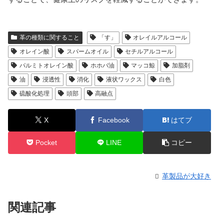
革の種類に関すること
「す」
オレイルアルコール
オレイン酸
スパームオイル
セチルアルコール
パルミトオレイン酸
ホホバ油
マッコ鯨
加脂剤
油
浸透性
消化
液状ワックス
白色
硫酸化処理
頭部
高融点
X
Facebook
はてブ
Pocket
LINE
コピー
革製品が大好き
関連記事