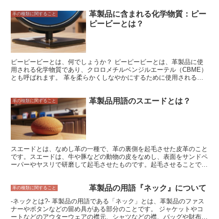
革製品に含まれる化学物質：ピー
革の種類に関すること
ピービーとは？
ピーピービーとは、何でしょうか？ ピーピービーとは、革製品に使
用される化学物質であり、クロロメチルベンジルエーテル（CBME）
とも呼ばれます。 革を柔らかくしなやかにするために使用される無
色の液体で、通常は革のなめしプロセス中、染料や塗料とともに使用
されます。この化学物質は、塗料や接着剤の製造にも使用されていま
革製品用語のスエードとは？
す。 ピーピービーは、革製品の製造に使用される化学物質の中で最
革の種類に関すること
も広く使用されているものの1つですが、その毒性についても懸念さ
れています。 接触すると、呼吸器や皮膚を刺激し、目や喉の痛み、
頭痛、吐き気、めまい、手足のしびれなどの症状を引き起こす可能性
があります。 さらに、ピーピービーは、長期的に使用すると癌を引
き起こす可能性があると言われています。 2018年に国際がん研究機
関（IARC）は、ピーピービーを「おそらくヒトに対して発がん性が
スエードとは、なめし革の一種で、革の裏側を起毛させた皮革のこと
ある」というグループ3の発がん性物質に分類しました。 近年、ピー
です。スエードは、牛や豚などの動物の皮をなめし、表面をサンドペ
ピービーの使用を制限する動きが強まってきています。 欧州連合で
ーパーやヤスリで研磨して起毛させたものです。起毛させることで、
は、2023年以降、革製品やその他の製品に使用されるピーピービー
革の表面に細かい凹凸が生まれ、独特の風合いと触り心地を生み出し
の含有量を0.1％未満に制限する予定です。 米国でも、ピーピービー
ます。また、スエードは革本来の柔らかさとしなやかさを備えてお
の使用を禁止する法案が議会に提出されています。
革製品の用語『ネック』について
り、快適な着心地や履き心地を実現します。 スエードは、靴やバッ
革の種類に関すること
グ、アウターなどのファッションアイテムによく使用されています。
-ネックとは?- 革製品の用語である「ネック」とは、革製品のファス
カジュアルな服装からフォーマルな服装まで幅広くコーディネートで
ナーやボタンなどの留め具がある部分のことです。 ジャケットやコ
きるのが特徴です。また、ソファや椅子などの家具に使用されること
ートなどのアウターウェアの襟元、シャツなどの襟、バッグや財布の