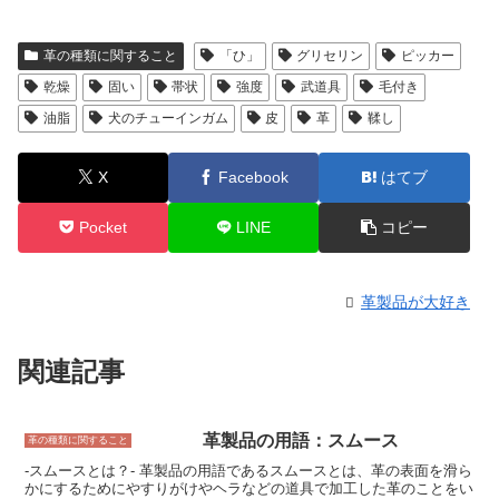
革の種類に関すること
「ひ」
グリセリン
ピッカー
乾燥
固い
帯状
強度
武道具
毛付き
油脂
犬のチューインガム
皮
革
鞣し
X
Facebook
はてブ
Pocket
LINE
コピー
革製品が大好き
関連記事
革製品の用語：スムース
革の種類に関すること
-スムースとは？- 革製品の用語であるスムースとは、革の表面を滑ら
かにするためにやすりがけやヘラなどの道具で加工した革のことをい