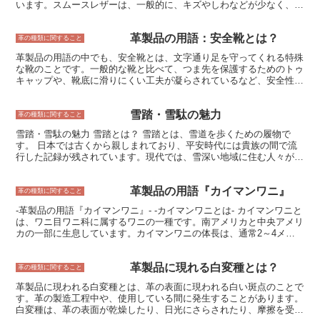
います。スムースレザーは、一般的に、キズやしわなどが少なく、表
面がなめらかな革です。また、耐久性が高く、手入れが簡単なのが特
徴です。そのため、靴、バッグ、財布などの革製品によく使用されて
革製品の用語：安全靴とは？
います。 スムースレザーは、革の種類や加工方法によって、さまざ
革の種類に関すること
まな表情を持っています。例えば、牛革のスムースレザーは、キメが
革製品の用語の中でも、安全靴とは、文字通り足を守ってくれる特殊
細かく、表面がなめらかなのが特徴です。一方、豚革のスムースレザ
な靴のことです。一般的な靴と比べて、つま先を保護するためのトゥ
ーは、キメが粗く、表面にシワやシボがあるのが特徴です。また、ス
キャップや、靴底に滑りにくい工夫が凝らされているなど、安全性を
ムースレザーは、染色や加工によって、さまざまな色や風合いを出す
重視した設計がなされています。特に重労働や危険を伴う作業に従事
ことができます。 スムースレザーは、そのなめらかな表面と耐久性
する人にとって、安全靴は必須のアイテムです。 安全靴は、作業の
から、革製品に広く使用されている素材です。靴、バッグ、財布、ソ
雪踏・雪駄の魅力
種類や環境に合わせてさまざまな種類があります。たとえば、建設現
革の種類に関すること
ファ、カーシートなど、さまざまな製品に使用されています。
場で使用する安全靴はつま先を保護するトゥキャップが強化されてい
雪踏・雪駄の魅力 雪踏とは？ 雪踏とは、雪道を歩くための履物で
るものが多く、食品工場で使用する安全靴は滑りにくい靴底が採用さ
す。 日本では古くから親しまれており、平安時代には貴族の間で流
れているものが多いです。また、電気工事がらみに使用される安全靴
行した記録が残されています。現代では、雪深い地域に住む人々が日
は電気を通さない特殊な素材が使用されているものもあります。
常生活で使用しているほか、雪景色を楽しむ観光客にも人気がありま
す。 雪踏は、雪の上を歩きやすくするために、下駄のように鼻緒で
革製品の用語『カイマンワニ』
足を固定し、雪面に接する部分に歯のような突起を設けています。こ
革の種類に関すること
の突起が雪に食い込むことで、滑りにくく歩きやすくなります。ま
-革製品の用語『カイマンワニ』- -カイマンワニとは- カイマンワニと
た、雪踏は下駄よりも底が高いため、雪の上を歩いても足が濡れにく
は、ワニ目ワニ科に属するワニの一種です。南アメリカと中央アメリ
くなります。 雪踏は、雪道での歩行を安全で快適なものにするため
カの一部に生息しています。カイマンワニの体長は、通常2～4メー
に欠かせない履物です。雪が降り積もる地域にお住まいの方は、ぜひ
トルほどですが、最大で6メートルを超える個体も存在します。カイ
雪踏を用意しておくとよいでしょう。
マンワニの皮膚は、硬くて丈夫で、革製品の原料として珍重されてい
革製品に現れる白変種とは？
ます。カイマンワニの皮革は、独特の斑紋と美しい光沢が特徴で、高
革の種類に関すること
級バッグや財布、靴などに使用されます。
革製品に現われる白変種とは、革の表面に現われる白い斑点のことで
す。革の製造工程中や、使用している間に発生することがあります。
白変種は、革の表面が乾燥したり、日光にさらされたり、摩擦を受け