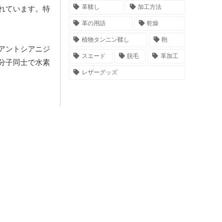
革鞣し
加工方法
れています。特
革の用語
乾燥
植物タンニン鞣し
鞄
アントシアニジ
スエード
脱毛
革加工
分子同士で水素
レザーグッズ