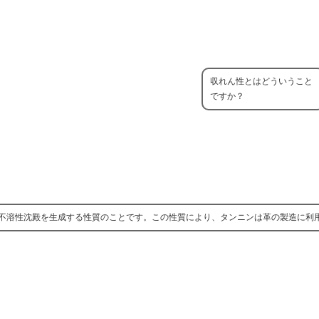
収れん性とはどういうこと
ですか？
不溶性沈殿を生成する性質のことです。この性質により、タンニンは革の製造に利