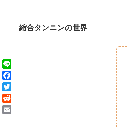
縮合タンニンの世界
L
i
F
n
a
T
e
c
w
R
e
i
e
E
b
t
d