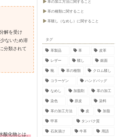
革の加工方法に関すること
革の種類に関すること
革鞣し（なめし）に関すること
分解を受け
タグ
が少ないため溶
に分類されて
革製品
革
皮革
レザー
鞣し
銀面
靴
革の種類
クロム鞣し
コラーゲン
ハンドバッグ
なめし
加脂剤
革の加工
染色
原皮
染料
革の加工方法
皮
加脂
甲革
タンパク質
石灰漬け
牛革
用語
水酸化物とは、