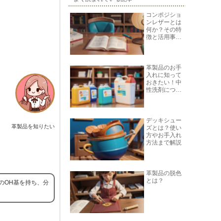
コンポジショ
ンレザーとは
何か？その特
徴と活用事例
を紹介
革製品のお手
入れに知って
おきたい！中
性洗剤につい
て
デッキシュー
革製品を知りたい
ズとは？使い
方やお手入れ
方法まで解説
革製品の脱色
とは？
のOH基を持ち、分