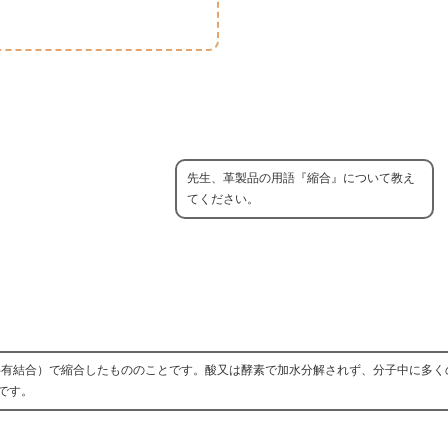
先生、革製品の用語『縮合』について教え
てください。
共有結合）で縮合したもののことです。酸又は酵素で加水分解されず、分子中に多く
です。