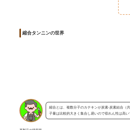
m
o
t
d
a
o
e
i
i
k
r
t
l
縮合タンニンの世界
縮合とは、複数分子のカテキンが炭素-炭素結合（
子量は比較的大きく集合し易いので収れん性は高い
革製品の研究家