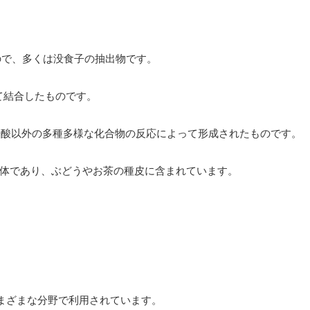
合したもので、多くは没食子の抽出物です。
を介して結合したものです。
ns- エラグ酸や没食子酸以外の多種多様な化合物の反応によって形成されたものです。
カテキンの多量体であり、ぶどうやお茶の種皮に含まれています。
まざまな分野で利用されています。