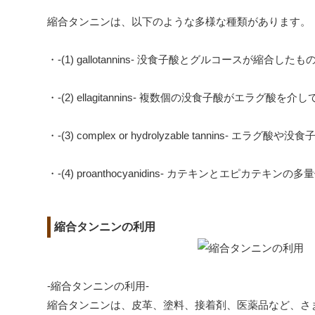
縮合タンニンは、以下のような多様な種類があります。
・-(1) gallotannins- 没食子酸とグルコースが縮
・-(2) ellagitannins- 複数個の没食子酸がエラグ酸
・-(3) complex or hydrolyzable tanni
・-(4) proanthocyanidins- カテキンとエピ
縮合タンニンの利用
-縮合タンニンの利用-
縮合タンニンは、皮革、塗料、接着剤、医薬品など、さ