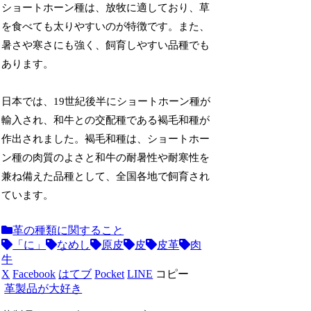
ショートホーン種は、放牧に適しており、草
を食べても太りやすいのが特徴です。また、
暑さや寒さにも強く、飼育しやすい品種でも
あります。
日本では、19世紀後半にショートホーン種が
輸入され、和牛との交配種である褐毛和種が
作出されました。褐毛和種は、ショートホー
ン種の肉質のよさと和牛の耐暑性や耐寒性を
兼ね備えた品種として、全国各地で飼育され
ています。
革の種類に関すること
「に」
なめし
原皮
皮
皮革
肉
牛
X
Facebook
はてブ
Pocket
LINE
コピー
革製品が大好き