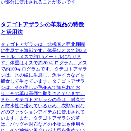
い部分に使用されることが多いです。
タテゴトアザラシの革製品の特徴
と活用法
タテゴトアザラシは、北極圏と亜北極圏
に生息する海獣です。体長はオスで約2メ
ートル、メスで約1.5メートルになりま
す。体重はオスで約200キログラム、メス
で約100キログラムです。タテゴトアザラ
シは、氷の縁に生息し、魚やイカなどを
捕食して生きています。タテゴトアザラ
シは、その美しい毛並みで知られてお
り、その革は高価で取引されています。
また、タテゴトアザラシの革は、耐久性
と防水性に優れているため、衣類や靴な
どのファッションアイテムに使用されて
います。また、タテゴトアザラシの革
は、バッグや財布などの小物にも使用さ
れ、その独特の風合いが人気を集めてい