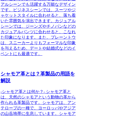
アルシーンでも活躍する万能なデザイン
です。ビジネスシーンでは、スーツやジ
ャケットスタイルに合わせると、落ち着
いた雰囲気を演出できます。カジュアル
シーンでは、ジーンズやチノパンなどの
カジュアルパンツに合わせると、こなれ
た印象になります。また、プレーントウ
は、スニーカーよりもフォーマルな印象
を与えるため、デートや結婚式などのイ
ベントにも最適です。
シャモア革とは？革製品の用語を
解説
-シャモア革とは何か？- シャモア革と
は、天然のシャモアという動物の革から
作られる革製品です。シャモアは、アン
テロープの一種で、ヨーロッパやアジア
の山岳地帯に生息しています。シャモア