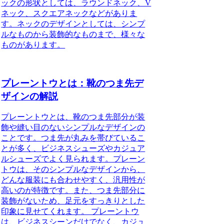
ックの形状としては、ラウンドネック、V
ネック、スクエアネックなどがありま
す。ネックのデザインとしては、シンプ
ルなものから装飾的なものまで、様々な
ものがあります。
プレーントウとは：靴のつま先デ
ザインの解説
プレーントウとは、靴のつま先部分が装
飾や縫い目のないシンプルなデザインの
ことです。つま先が丸みを帯びているこ
とが多く、ビジネスシューズやカジュア
ルシューズでよく見られます。プレーン
トウは、そのシンプルなデザインから、
どんな服装にも合わせやすく、汎用性が
高いのが特徴です。また、つま先部分に
装飾がないため、足元をすっきりとした
印象に見せてくれます。 プレーントウ
は、ビジネスシーンだけでなく、カジュ