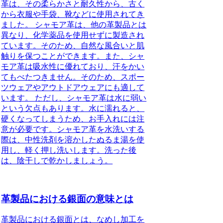
革は、その柔らかさと耐久性から、古く
から衣服や手袋、靴などに使用されてき
ました。 シャモア革は、他の革製品とは
異なり、化学薬品を使用せずに製造され
ています。そのため、自然な風合いと肌
触りを保つことができます。また、シャ
モア革は吸水性に優れており、汗をかい
てもべたつきません。そのため、スポー
ツウェアやアウトドアウェアにも適して
います。 ただし、シャモア革は水に弱い
という欠点もあります。水に濡れると、
硬くなってしまうため、お手入れには注
意が必要です。シャモア革を水洗いする
際は、中性洗剤を溶かしたぬるま湯を使
用し、軽く押し洗いします。洗った後
は、陰干しで乾かしましょう。
革製品における銀面の意味とは
革製品における銀面とは、なめし加工を