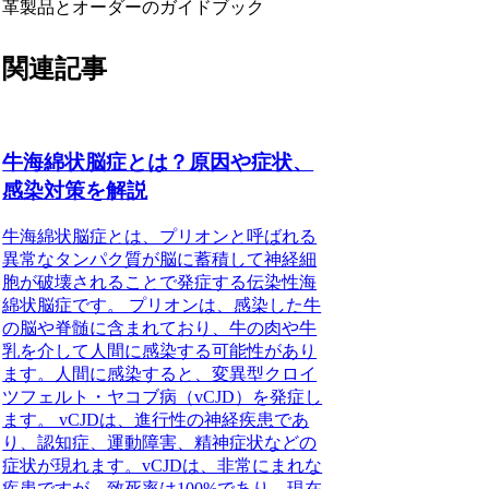
革製品とオーダーのガイドブック
関連記事
牛海綿状脳症とは？原因や症状、
感染対策を解説
牛海綿状脳症とは、プリオンと呼ばれる
異常なタンパク質が脳に蓄積して神経細
胞が破壊されることで発症する伝染性海
綿状脳症です。 プリオンは、感染した牛
の脳や脊髄に含まれており、牛の肉や牛
乳を介して人間に感染する可能性があり
ます。人間に感染すると、変異型クロイ
ツフェルト・ヤコブ病（vCJD）を発症し
ます。 vCJDは、進行性の神経疾患であ
り、認知症、運動障害、精神症状などの
症状が現れます。vCJDは、非常にまれな
疾患ですが、致死率は100%であり、現在