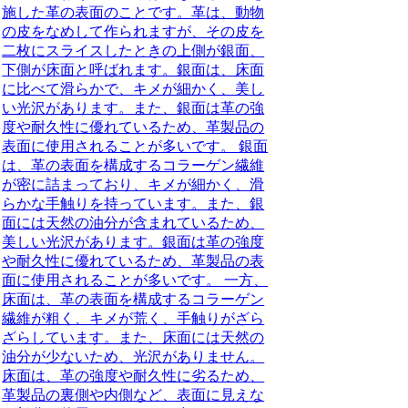
施した革の表面のことです。革は、動物
の皮をなめして作られますが、その皮を
二枚にスライスしたときの上側が銀面、
下側が床面と呼ばれます。銀面は、床面
に比べて滑らかで、キメが細かく、美し
い光沢があります。また、銀面は革の強
度や耐久性に優れているため、革製品の
表面に使用されることが多いです。 銀面
は、革の表面を構成するコラーゲン繊維
が密に詰まっており、キメが細かく、滑
らかな手触りを持っています。また、銀
面には天然の油分が含まれているため、
美しい光沢があります。銀面は革の強度
や耐久性に優れているため、革製品の表
面に使用されることが多いです。 一方、
床面は、革の表面を構成するコラーゲン
繊維が粗く、キメが荒く、手触りがざら
ざらしています。また、床面には天然の
油分が少ないため、光沢がありません。
床面は、革の強度や耐久性に劣るため、
革製品の裏側や内側など、表面に見えな