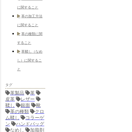
に関すること
革の加工方法
に関すること
革の種類に関
すること
革鞣し（なめ
し）に関するこ
と
タグ
革製品
革
皮革
レザー
鞣し
銀面
靴
革の種類
クロ
ム鞣し
コラーゲ
ン
ハンドバッグ
なめし
加脂剤