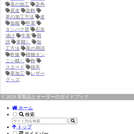
革の加工
染色
原皮
染料
革の加工方法
皮
加脂
甲革
タンパク質
石灰
漬け
牛革
用
語
革鞣し
加
工方法
革の用語
乾燥
植物タン
ニン鞣し
鞄
スエード
脱毛
革加工
レザー
グッズ
© 2024 革製品とオーダーのガイドブック.
ホーム
検索
トップ
サイドバー