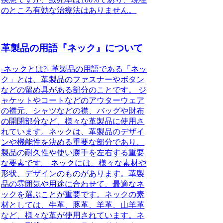
のところ有効な治療法はありません。
革製品の用語『ネック』について
-ネックとは?- 革製品の用語である「ネッ
ク」とは、革製品のファスナーやボタン
などの留め具がある部分のことです。 ジ
ャケットやコートなどのアウターウェア
の襟元、シャツなどの襟、バッグや財布
の開閉部分など、様々な革製品に使用さ
れています。ネックは、革製品のデザイ
ンや機能性を決める重要な部分であり、
製品の耐久性や使い勝手を左右する重要
な要素です。 ネックには、様々な素材や
形状、デザインのものがあります。革製
品の雰囲気や用途に合わせて、最適なネ
ックを選ぶことが重要です。ネックの素
材としては、牛革、豚革、羊革、山羊革
など、様々な革が使用されています。ネ