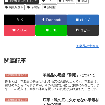
革の種類に関すること
「ド」
トカゲ革
斑紋
爬虫類皮革
革製品
鱗模様
X
Facebook
はてブ
Pocket
LINE
コピー
革製品が大好き
関連記事
革製品の用語『剛毛』について
革の種類に関すること
剛毛とは、革製品の表面に現れる毛穴状の跡のことです。革製品は、
動物の革から作られますが、革の表面には毛穴が無数に存在していま
す。この毛穴は、動物の体表を覆っていた毛が抜け落ちたことで形成
されます。革製品の表面を処理する際、毛穴は通常、やすりなどで削
り落とされますが、場合によっては、毛穴が残ってしまうことがあり
底革：靴の底に欠かせない革素材
ます。これが、剛毛と呼ばれる跡です。 剛毛の有無は、革製品の品
革の種類に関すること
質に影響を与えることがあります。一般的に、剛毛が少ない革は、品
とその特徴