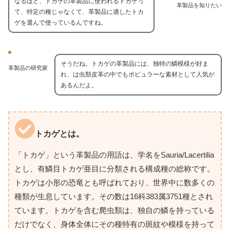
なるほど、トカゲの革製品に使われるトカゲっ
革製品を知りたい
て、特定の種じゃなくて、革製品に適したトカ
ゲを選んで使っているんですね。
そうだね。トカゲの革製品には、独特の鱗模様が好ま
革製品の研究家
れ、は虫類皮革の中でもポピュラーな素材として人気が
あるんだよ。
トカゲとは。
「トカゲ」という革製品の用語は、学名をSauria/Lacertilia
とし、有鱗目トカゲ亜目に分類される構成種の総称です。
トカゲは小形の恐竜とも呼ばれており、世界中に数多くの
種類が生息しています。その数は16科383属3751種とされ
ています。トカゲを含む爬虫類は、独自の鱗を持っている
だけでなく、身体全体にその種特有の斑紋や模様を持って