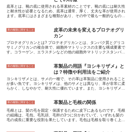
質が高いとされています。これは、剛毛が少ない革は、よりなめらか
底革とは、靴の底に使用される革素材のことです。靴の底には耐久性
で、美しい見た目をしているからです。また、剛毛が少ない革は、耐
と耐水性が必要となるため、底革は通常、厚く、丈夫な革が使用され
久性にも優れています。これは、剛毛は、革の表面を傷つけやすいた
ます。底革にはさまざまな種類があり、その中で最も一般的なものは
めです。 革製品を購入する際には、剛毛の有無をチェックすること
牛革です。牛革は丈夫で耐水性に優れているため、靴の底に適してい
が大切です。剛毛が目立つ革製品は、品質が低い可能性があります。
ます。また、牛革は比較的安価なため、コストパフォーマンスにも優
また、剛毛が残っている革製品は、表面が傷つきやすいので、注意が
皮革の未来を変えるプロテオグリ
れています。 底革には、牛革以外にも馬革や豚革、羊革などが使用
革の種類に関すること
必要です。
されることもあります。馬革は牛革よりも軽く、しなやかであるた
カン
め、履き心地の良い靴を作ることができます。また、豚革は牛革より
プロテオグリカンとは? プロテオグリカンとは、タンパク質とグリコ
も安価であるため、コストを抑えたい場合に適しています。羊革は柔
サミノグリカンの複合体で、細胞外マトリックスの主要な構成要素で
らかく、通気性に優れているため、夏場に履く靴の底に使用されるこ
す。コラーゲン、エラスチンなどの他の細胞外マトリックスタンパク
とがあります。
質と相互作用し、組織に弾力性と強度を与えています。また、細胞の
接着やシグナル伝達にも関与しています。 プロテオグリカンは、軟
革製品の用語『ヨシキリザメ』と
骨、腱、靱帯、皮膚など、さまざまな組織に広く分布しています。骨
革の種類に関すること
格の支持、衝撃吸収、摩擦防止などの役割を果たしており、組織の機
は？特徴や利用法をご紹介
能維持に不可欠な存在です。また、プロテオグリカンは、創傷治癒や
ヨシキリザメとは、サメの一種で、その革は革製品に使用されること
組織再生にも関与しています。 プロテオグリカンは、細胞が産生
が多い魚です。ヨシキリザメは、他のサメとは異なり、革が非常に柔
し、細胞外マトリックスに分泌されます。プロテオグリカンは、細胞
らかく、しなやかで、耐久性に優れています。また、ヨシキリザメの
外マトリックスに存在する他のタンパク質やグリコサミノグリカンの
革は、独特の光沢があり、高級感があります。 ヨシキリザメは、世
量や種類によって、その構造や機能が変化します。そのため、プロテ
界中の熱帯海域に生息しており、主に水深100～200メートルの海域
オグリカンは、組織や細胞の状態を反映した分子であり、組織の機能
革製品と毛根の関係
に生息しています。ヨシキリザメは、主に魚食性で、マグロやカツオ
革の種類に関すること
や疾患の診断に有用です。 プロテオグリカンは、コラーゲンやエラ
などの魚類を主食としています。
スチンの分解を抑制し、組織の弾力性を維持する働きがあることが知
毛根とは、髪の毛を固定・保護するために皮下にあるものです。毛根
られています。また、プロテオグリカンは、創傷治癒や組織再生を促
の組織は、毛包、毛乳頭、毛幹の3つに分かれていて、いずれも髪の
進する働きがあることも報告されています。そのため、プロテオグリ
毛の成長に重要な役割を果たしています。毛包は毛根を取り巻く上皮
カンは、化粧品や医薬品などのさまざまな分野で応用されています。
細胞で構成され、髪の毛を保護する役割を果たしています。毛乳頭は
毛根の底部にある組織で、髪の毛の成長を調節する役割を果たしてい