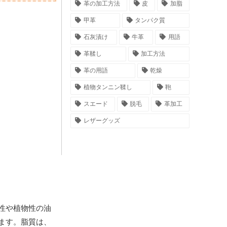
革の加工方法
皮
加脂
甲革
タンパク質
石灰漬け
牛革
用語
革鞣し
加工方法
革の用語
乾燥
植物タンニン鞣し
鞄
スエード
脱毛
革加工
レザーグッズ
性や植物性の油
ます。脂質は、