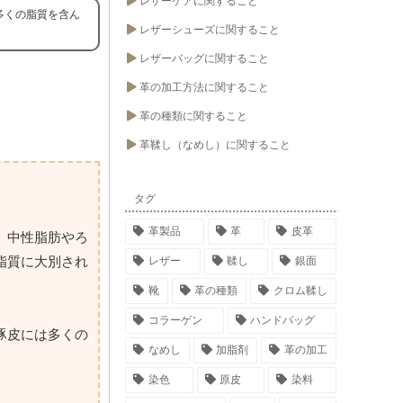
レザーケアに関すること
多くの脂質を含ん
レザーシューズに関すること
レザーバッグに関すること
革の加工方法に関すること
革の種類に関すること
革鞣し（なめし）に関すること
タグ
革製品
革
皮革
、中性脂肪やろ
脂質に大別され
レザー
鞣し
銀面
靴
革の種類
クロム鞣し
コラーゲン
ハンドバッグ
豚皮には多くの
なめし
加脂剤
革の加工
染色
原皮
染料