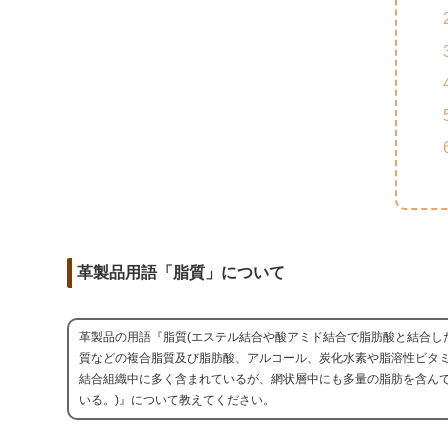
m
o
t
d
a
o
e
i
i
k
r
t
l
革製品用語「脂質」について
革製品の用語『脂質(エステル結合や酸アミド結合で脂肪酸と結合し
質などの複合脂質及び脂肪酸、アルコール、炭化水素や脂溶性ビタ
結合組織中に多く含まれているが、網状層中にも多量の脂肪を含ん
いる。)』について教えてください。