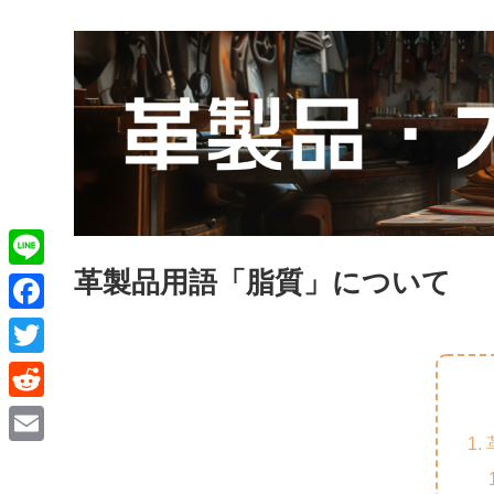
革製品用語「脂質」について
L
i
F
n
a
T
e
c
w
R
e
i
e
E
b
t
d