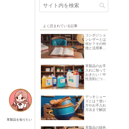
よく読まれている記事
コンポジショ
ンレザーとは
何か？その特
徴と活用事例
を紹介
革製品のお手
入れに知って
おきたい！中
性洗剤につい
て
デッキシュー
ズとは？使い
方やお手入れ
方法まで解説
革製品を知りたい
革製品の脱色