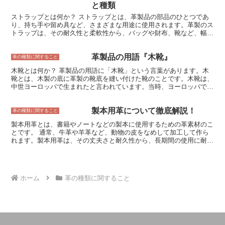
メリットがあります。 しかし、セレクテッド ベースの革は、フルグ
と種類
レインレザーよりも耐久性が低いというデメリットもあります。これ
ストラップとは何か？ ストラップとは、革製品の部品のひとつであ
は、セレクテッド ベースの革は、表面を削って傷やシワ、色ムラを
り、持ち手や留め具など、さまざまな用途に使用されます。革製のス
取り除いているため、フルグレインレザーよりも薄く、破れやすくな
トラップは、その耐久性と柔軟性から、バッグや財布、靴など、幅広
っているからです。 セレクテッド ベースの革は、革製品をより安く
いアイテムに使用されています。 ストラップの種類は、用途やデザ
手に入れることができるというメリットがありますが、耐久性が低い
インによってさまざまです。最も一般的なストラップは、バッグや財
というデメリットもあります。そのため、革製品を選ぶ際には、自分
革製品の用語『木靴』
布などの持ち手として使用されるハンドルストラップです。ハンドル
革の種類に関すること
の用途に合わせて、フルグレインレザーとセレクテッド ベースの革
ストラップは、長さや太さ、デザインなどが異なり、バッグや財布の
を比較検討することが大切です。
木靴とは何か？ 革製品の用語に「木靴」という言葉があります。木
スタイルに合わせて選ぶことができます。 ストラップは、留め具と
靴とは、木製の底に革製の靴底を縫い付けた靴のことです。木靴は、
して使用されることも多いです。たとえば、バッグの蓋を留めるため
中世ヨーロッパで生まれたと言われています。当時、ヨーロッパで
に使用されるフラップストラップや、靴の甲の部分を留めるために使
は、革靴は大変高価であり、木製の靴底を革で覆うことで、靴を安く
用されるレースストラップなどがあります。フラップストラップは、
作ることができました。また、木製の靴底は、革製の靴底よりも丈夫
ボタンやバックルで留められるものが多く、レースストラップは、紐
製本用革について徹底解説！
で長持ちするため、労働者や農民の間で広く普及しました。 木靴
革の種類に関すること
状になっており、結んで留められます。 ストラップは、バッグや財
は、主にオランダ、ドイツ、スイスなどのヨーロッパ諸国で生産され
布などのデザインのアクセントとして使用されることもあります。た
製本用革とは、書籍やノートなどの製本に使用するための革素材のこ
ています。木靴の制作には、いくつかの工程が必要です。まず、木製
とえば、バッグの前後に付いている装飾的なストラップや、財布のフ
とです。 通常、牛革や羊革など、動物の皮をなめして加工して作ら
の靴底をくり抜き、革製の靴底を縫い付けます。次に、靴底に釘を打
タ部分に付いているストラップなどがあります。ストラップは、さま
れます。製本用革は、その丈夫さと耐久性から、長期間の使用に耐え
って固定し、靴の形を整えます。最後に、靴の表面をやすりで磨い
ざまな色や素材から選ぶことができ、バッグや財布のスタイルに合わ
ることができます。また、革独特の風合いが美しく、高級感がありま
て、仕上げます。木靴は、耐久性に優れているため、長期間使用する
せて選ぶことができます。
す。 製本用革は、書籍やノート以外にも、財布や鞄、靴などの革製
ことができます。また、木製の靴底は、湿気に強く、雨の日でも快適
品にも使用されています。革製品は、その耐久性和ファッション性か
に履くことができます。
ら、多くの人々に愛されています。 製本用革は、その品質や種類に
ホーム
革の種類に関すること
よって価格が異なります。一般的には、牛革の中でもキメが細かく、
傷が少ない革ほど高価になります。また、希少な動物の皮を使用した
革や、特殊な加工を施した革なども高価になります。 製本用革は、
その用途や予算に合わせて選ぶことができます。丈夫で耐久性のある
革を求めるのであれば、牛革や羊革などがおすすめです。高級感のあ
る革を求めるのであれば、キメが細かく、傷が少ない革や、特殊な加