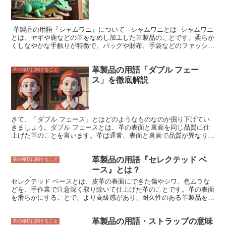
-革製品の用語『シャムワニ』について- -シャムワニとは- シャムワニ
とは、ヤギや鹿などの革をなめし加工した革製品のことです。柔らか
くしなやかな手触りが特徴で、バッグや財布、手袋などのファッショ
ンアイテムによく使用されています。また、車のボディや家具の手入
れにも用いられます。 シャムワニのなめしには、大きく分けて「ク
革製品の用語「ダブル フェー
ロムなめし」と「タンニンなめし」の2つの方法があります。クロム
革の種類に関すること
なめしは、クロム塩を使って革をなめす方法で、短時間でなめすこと
ス」を徹底解説
ができるのが特徴です。一方で、タンニンなめしは、植物由来のタン
ニンを使って革をなめす方法で、時間がかかりますが、より丈夫で耐
久性のある革に仕上がります。 シャムワニは、その柔らかさと耐久
性から、古くからさまざまな用途に使用されてきました。中世ヨーロ
ッパでは、シャムワニの革を手袋やブーツに使用することが流行し、
さて、「ダブル フェース」とはどのようなものなのか掘り下げてい
19世紀には、シャムワニの革をバッグや財布に使用するのが人気と
きましょう。ダブル フェースとは、革の表面と裏面を同じ品質に仕
なりました。現在でも、シャムワニの革は、その高級感と耐久性か
上げた革のことを言います。革は通常、表面と裏面で品質が異なりま
ら、ファッションアイテムとして多くの人々に愛されています。
す。表面はキズやシワが少ない良質な部分を使用し、裏面はキズやシ
ワが多い低品質な部分を使用します。しかし、ダブル フェースの場
革製品の用語『セレクテッド ベ
合、表面と裏面を同じ品質に仕上げるために、キズやシワが少ない良
革の種類に関すること
質な部分のみを使用します。そのため、ダブル フェースは通常の革
ース』とは？
よりも高価となります。
セレクテッド ベースとは、皮革の表面にできた傷やシワ、色ムラな
どを、手作業で注意深く取り除いて仕上げた革のことです。革の表面
を滑らかにすることで、より高級感があり、耐久性のある革製品を作
り出すことができます。 セレクテッド ベースの革は、傷やシワ、色
ムラのない革であるフルグレインレザーよりも、価格が安いことが多
革製品の用語・ストラップの意味
いです。そのため、革製品をより安く手に入れることができるという
革の種類に関すること