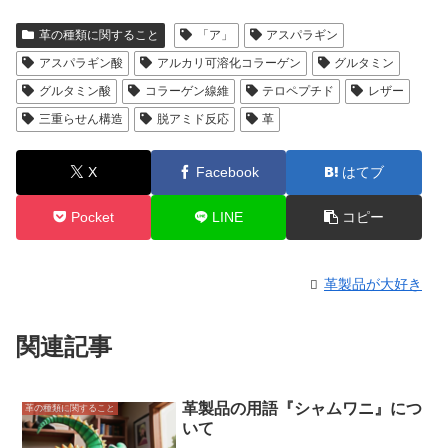
革の種類に関すること
「ア」
アスパラギン
アスパラギン酸
アルカリ可溶化コラーゲン
グルタミン
グルタミン酸
コラーゲン線維
テロペプチド
レザー
三重らせん構造
脱アミド反応
革
X
Facebook
はてブ
Pocket
LINE
コピー
革製品が大好き
関連記事
革製品の用語『シャムワニ』につ
革の種類に関すること
いて