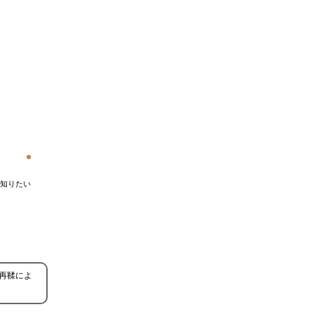
知りたい
再鞣によ