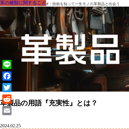
革の種類に関すること
革の種類に関すること
革の種類に関すること
革の種類に関すること
革の種類に関すること
革の種類に関すること
革の種類に関すること
革製品の部品の呼び名・素材・技術を知って一生モノの革製品と出会う
Line
Facebook
Twitter
革製品の用語『充実性』とは？
Reddit
Email
2024.02.25