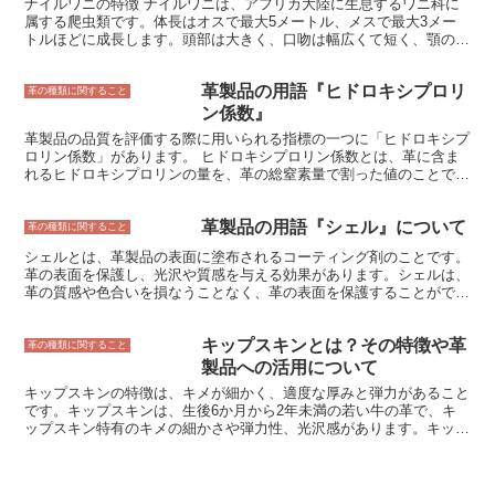
ナイルワニの特徴 ナイルワニは、アフリカ大陸に生息するワニ科に
で、革本来の風合いを残した自然な表情が特徴です。耐久性にも優れ
属する爬虫類です。体長はオスで最大5メートル、メスで最大3メー
ており、経年変化も楽しめるため、高級感のある革製品に多く使用さ
トルほどに成長します。頭部は大きく、口吻は幅広くて短く、顎の力
れています。 もう一つは、革の表面を研磨して銀面を取り除いた
は非常に強いです。歯は鋭く、獲物を捕まえて噛み砕くのに適してい
「スエードレザー」です。スエードレザーは、表面が起毛しているの
ます。 ナイルワニの体は褐色または黒色で、頭部には暗色の斑点が
で、柔らかく優しい手触りが特徴です。また、フルグレインレザーよ
革製品の用語『ヒドロキシプロリ
あります。背中は硬い鱗に覆われており、腹部は柔らかい鱗で覆われ
革の種類に関すること
りも軽量で、通気性も良いため、夏場のバッグや財布などの小物類に
ています。足は短く、指には鋭いくぎがあります。目は大きく、視力
ン係数』
使用されることがあります。 袋物用革は、用途や好みに合わせて種
は良好です。 ナイルワニは、河川、湖沼、湿地帯などの淡水域に生
類を選ぶことができます。フルグレインレザーは、耐久性と高級感を
革製品の品質を評価する際に用いられる指標の一つに「ヒドロキシプ
息しています。主に魚、両生類、爬虫類、鳥類、哺乳類などを捕食し
求める方におすすめです。スエードレザーは、柔らかく優しい手触り
ロリン係数」があります。 ヒドロキシプロリン係数とは、革に含ま
ています。また、腐肉を食べることもあります。 ナイルワニは、攻
を求める方におすすめです。
れるヒドロキシプロリンの量を、革の総窒素量で割った値のことで
撃性が強く、人間を襲うこともあります。そのため、ナイルワニが生
す。 ヒドロキシプロリンは、コラーゲンのアミノ酸の一つで、コラ
息する地域では、注意が必要です。
ーゲンの強度に影響を与えます。 一般的に、ヒドロキシプロリン係
革製品の用語『シェル』について
数が高いほど、革の強度が高いとされます。 ヒドロキシプロリン係
革の種類に関すること
数は、革の製造工程や革の種類によって異なります。 例えば、クロ
シェルとは、革製品の表面に塗布されるコーティング剤のことです。
ム鞣しの革はタンニン鞣しの革よりもヒドロキシプロリン係数が高く
革の表面を保護し、光沢や質感を与える効果があります。シェルは、
なります。 また、牛革は豚革よりもヒドロキシプロリン係数が高く
革の質感や色合いを損なうことなく、革の表面を保護することができ
なります。 ヒドロキシプロリン係数は、革製品の品質評価において
ます。また、シェルは、革を汚れや水から守る効果もあります。 シ
重要な指標の一つですが、革の強度を評価する唯一の指標ではありま
ェルは、革の種類や用途によって使い分けられています。例えば、牛
せん。 革の強度を評価する際には、ヒドロキシプロリン係数以外に
キップスキンとは？その特徴や革
革の製品には、硬質のシェルが使用されることが多く、馬革の製品に
革の種類に関すること
も、革の厚さや柔軟性、引張強度など、さまざまな指標を総合的に考
は、軟質のシェルが使用されることが多くあります。また、バッグや
製品への活用について
慮する必要があります。
財布などの革製品には、光沢のあるシェルが使用されることが多く、
キップスキンの特徴は、キメが細かく、適度な厚みと弾力があること
靴やブーツなどの革製品には、マットなシェルが使用されることが多
です。キップスキンは、生後6か月から2年未満の若い牛の革で、キ
くあります。 シェルは、革製品の表面を保護し、光沢や質感を与え
ップスキン特有のキメの細かさや弾力性、光沢感があります。キップ
る効果があります。また、シェルは、革を汚れや水から守る効果もあ
スキンの革製品は、丈夫で長持ちするので、バッグや靴、財布など、
ります。シェルは、革の種類や用途によって使い分けられています。
さまざまなアイテムに使用されています。キップスキンは、柔軟性が
高く、加工しやすいことから、さまざまな革製品に適しています。