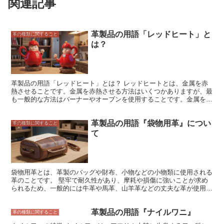
関連記事
革製品の用語「レッドヒート」と
革の種類に関すること
は？
革製品の用語「レッドヒート」とは？ レッドヒートとは、金属を赤
熱させることです。金属を赤熱させる方法はいくつかありますが、最
も一般的な方法はバーナーやオーブンを使用することです。金属を赤
熱させることで、金属を柔らかくして加工しやすくすることができま
す。レッドヒートは、金属加工や熱処理などの様々な場面で使用され
革製品の用語『袋物用革』につい
ます。 レッドヒートの概要 レッドヒートとは、金属を高温で加熱す
革の種類に関すること
ることによって赤色に輝く状態にすることです。レッドヒートは、金
て
属を加工しやすくしたり、金属の表面を硬化させたりするために使用
されます。レッドヒートは、金属を熱する温度によって、明るい赤色
から暗い赤色まで様々な色に変化します。レッドヒートは、金属加工
や鍛冶などの様々な場面で使用されます。 レッドヒートは、金属を
加工しやすくするために使用されます。金属を赤熱させることで、金
袋物用革とは、革製のバッグや財布、小物などの小物類に使用される
属を柔らかくして加工しやすくすることができます。レッドヒート
革のことです。 堅牢で耐久性があり、摩耗や損傷に強いことが求め
は、金属の表面を硬化させたり、金属の強度を高めたりするためにも
られるため、一般的には牛革や馬革、山羊革などの丈夫な革が使用さ
使用されます。レッドヒートは、金属加工や鍛冶などの様々な場面で
れます。また、革の表面に加工を施して防水性や耐熱性を高めている
使用されます。
ものもあります。 袋物用革は、主に2種類に分類されます。 一つ
革製品の用語『ナイルワニ』
は、原皮をそのまま使用して作られる「フルグレインレザー」です。
革の種類に関すること
フルグレインレザーは、革の銀面（表皮）をそのまま使用しているの