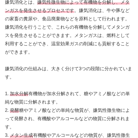
嫌気消化とは、
嫌気性微生物によって有機物を分解し、メタ
ンガスを発生させるプロセスです
。嫌気消化は、牛や豚など
の家畜の糞尿や、食品廃棄物などを原料として行われます。
嫌気消化を行うことで、これらの有機物を分解してメタンガ
スを発生させることができます。メタンガスは、燃料として
利用することができ、温室効果ガスの削減にも貢献すること
ができます。
嫌気消化の仕組みは、大きく分けて3つの段階に分かれていま
す。
1.
加水分解
有機物が加水分解されて、糖やアミノ酸などの単
純な物質に分解されます。
2.
発酵
糖やアミノ酸などの単純な物質が、嫌気性微生物によ
って発酵され、有機酸やアルコールなどの物質に分解されま
す。
3.
メタン生成
有機酸やアルコールなどの物質が、嫌気性微生