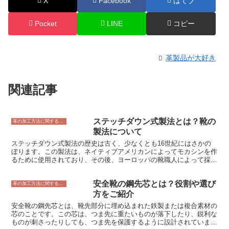
X
Facebook
はてブ
Pocket
LINE
コピー
革製品が大好き
関連記事
ステッチダウン式製法とは？靴の
革の加工方法に関すること
製法について
ステッチダウン式製法の歴史は古く、少なくとも16世紀にはさかの
ぼります。この製法は、ネイティブアメリカンによってモカシンを作
るために使用されており、その後、ヨーロッパの靴職人によって採用
されました。ステッチダウン式製法は、靴の耐久性と防水性を高める
ために使用されてきました。 19世紀には、ステッチダウン式製法は
安全靴の鋼先芯とは？役割や選び
ブーツやワークブーツを作るために広く使用されていました。この製
革の加工方法に関すること
法は、靴の製造をより効率的にする機械の発明によってさらに人気が
方をご紹介
高まりました。今日では、ステッチダウン式製法は、ワークブーツ、
安全靴の鋼先芯とは、靴先部分に埋め込まれた鉄製または複合素材の
カジュアルシューズ、ドレスシューズなど、さまざまな靴に使用され
芯のことです。この芯は、つま先に重たいものが落下したり、鋭利な
ています。
ものが刺さったりしても、つま先を保護するように設計されていま