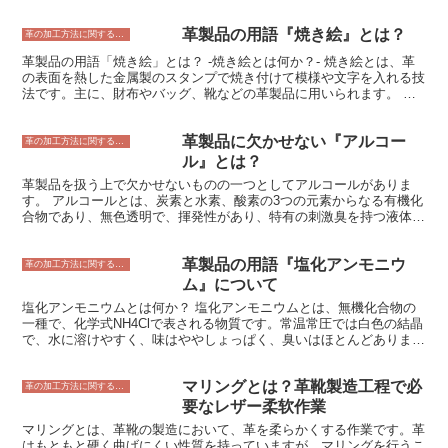
す。安全靴の鋼先芯は、建設現場、工場、倉庫など、つま先を保護す
る必要がある危険な作業環境で働く人にとって、必須の装備です。
革製品の用語『焼き絵』とは？
鋼先芯には、様々な種類があります。最も一般的なのは、鉄製の鋼先
革の加工方法に関すること
芯です。鉄製の鋼先芯は、安価で耐久性がありますが、重く、足に負
革製品の用語「焼き絵」とは？ -焼き絵とは何か？- 焼き絵とは、革
担がかかる場合があります。また、複合素材で作られた鋼先芯もあり
の表面を熱した金属製のスタンプで焼き付けて模様や文字を入れる技
ます。複合素材製の鋼先芯は、鉄製の鋼先芯よりも軽量で、足に優し
法です。主に、財布やバッグ、靴などの革製品に用いられます。 焼
いですが、鉄製の鋼先芯よりも高価です。 安全靴の鋼先芯を選ぶ際
き絵は、革の表面に熱を加えて焦がすことで模様や文字を表現する技
には、次の点に注意しましょう。 ・仕事の環境や作業内容に合った
法です。熱を加えることで革の表面が変化し、焦げた部分が濃い色に
鋼先芯の種類を選ぶこと。 ・つま先を保護するのに十分な大きさの
革製品に欠かせない『アルコー
なります。この焦げた部分を模様や文字の形にデザインすることで、
革の加工方法に関すること
鋼先芯を選ぶこと。 ・鋼先芯が靴の中で正しくフィットしているこ
焼き絵が完成します。 焼き絵は、革製品に個性とオリジナリティを
ル』とは？
とを確認すること。 安全靴の鋼先芯は、つま先を保護するための重
演出するのに最適な技法です。また、焼き絵は革に熱を加えて変色さ
要な装備です。正しい鋼先芯を選ぶことで、つま先を保護し、安全な
革製品を扱う上で欠かせないものの一つとしてアルコールがありま
せるため、革の表面が硬くなり、傷つきにくくなるという効果もあり
作業環境で働くことができます。
す。 アルコールとは、炭素と水素、酸素の3つの元素からなる有機化
ます。
合物であり、無色透明で、揮発性があり、特有の刺激臭を持つ液体で
す。 アルコールには、エタノール、メタノール、イソプロピルアル
コールなど、さまざまな種類があり、それぞれに異なる性質を持って
革製品の用語『塩化アンモニウ
います。 革製品に使用されるアルコールは、主にエタノールです。
革の加工方法に関すること
エタノールは、別名「消毒用アルコール」とも呼ばれ、細菌やウイル
ム』について
スを殺菌する効果があるため、革製品の洗浄や消毒に使用されます。
塩化アンモニウムとは何か？ 塩化アンモニウムとは、無機化合物の
また、エタノールは、革の表面を滑らかにしたり、革のツヤを出した
一種で、化学式NH4Clで表される物質です。常温常圧では白色の結晶
りする効果もあるため、革製品の仕上げに使用されることもありま
で、水に溶けやすく、味はややしょっぱく、臭いはほとんどありませ
す。
ん。アンモニアと塩酸の反応によって生成され、工業的にはアンモニ
アと二酸化炭素を反応させて得られます。塩化アンモニウムは、電
マリングとは？革靴製造工程で必
池、肥料、医薬品、染料、皮なめしなどの様々な用途に使用されてい
革の加工方法に関すること
ます。
要なレザー柔软作業
マリングとは、革靴の製造において、革を柔らかくする作業です。革
はもともと硬く曲げにくい性質を持っていますが、マリングを行うこ