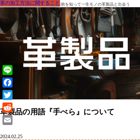
革の加工方法に関すること
革の加工方法に関すること
革の加工方法に関すること
革の加工方法に関すること
革の加工方法に関すること
革の加工方法に関すること
革の加工方法に関すること
革製品の部品の呼び名・素材・技術を知って一生モノの革製品と出会う
Line
Facebook
Twitter
革製品の用語『手べら』について
Reddit
Email
2024.02.25