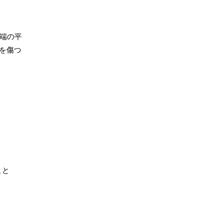
両端の平
を傷つ
こと