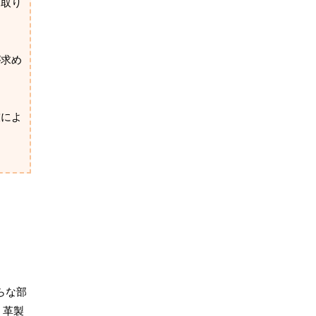
を取り
が求め
技によ
らな部
、革製