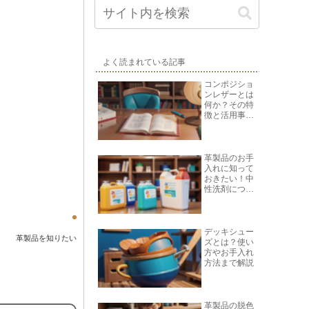
よく読まれている記事
コンポジショ
ンレザーとは
何か？その特
徴と活用事例
を紹介
革製品のお手
入れに知って
おきたい！中
性洗剤につい
て
デッキシュー
革製品を知りたい
ズとは？使い
方やお手入れ
方法まで解説
革製品の脱色