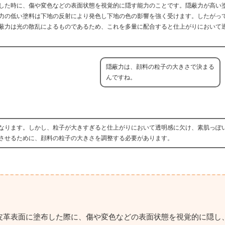
した時に、傷や変色などの表面状態を視覚的に隠す能力のことです。隠蔽力が高い
力の低い塗料は下地の反射により発色し下地の色の影響を強く受けます。したがっ
蔽力は光の散乱によるものであるため、これを多量に配合すると仕上がりにおいて
隠蔽力は、顔料の粒子の大きさで決まる
んですね。
なります。しかし、粒子が大きすぎると仕上がりにおいて透明感に欠け、素肌っぽ
させるために、顔料の粒子の大きさを調整する必要があります。
皮革表面に塗布した際に、傷や変色などの表面状態を視覚的に隠し