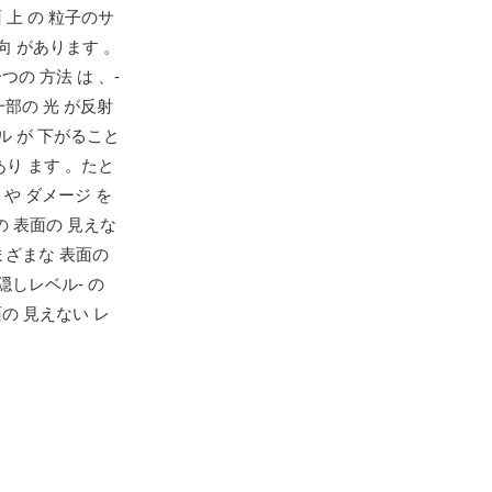
 上 の 粒子のサ
向 があります 。
の 方法 は 、-
一部の 光 が反射
ル が 下がること
あり ます 。たと
 や ダメージ を
の 表面の 見えな
さまざまな 表面の
隠しレベル- の
面の 見えない レ