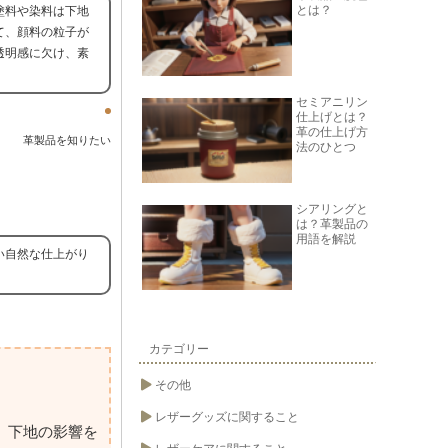
とは？
塗料や染料は下地
て、顔料の粒子が
透明感に欠け、素
セミアニリン
仕上げとは？
革の仕上げ方
革製品を知りたい
法のひとつ
シアリングと
は？革製品の
用語を解説
い自然な仕上がり
カテゴリー
その他
レザーグッズに関すること
、下地の影響を