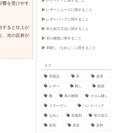
レザーケアに関すること
影響を受けやす
レザーシューズに関すること
レザーバッグに関すること
合すると仕上が
革の加工方法に関すること
り、光の反射が
革の種類に関すること
革鞣し（なめし）に関すること
タグ
革製品
革
皮革
レザー
鞣し
銀面
靴
革の種類
クロム鞣し
コラーゲン
ハンドバッグ
なめし
加脂剤
革の加工
染色
原皮
染料