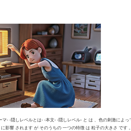
-サブテーマ- -隠しレベルとは- -本文- -隠しレベル- と は 、色の刺激に
に影響 されます が そのうちの 一つの特徴 は 粒子の大きさ です 。