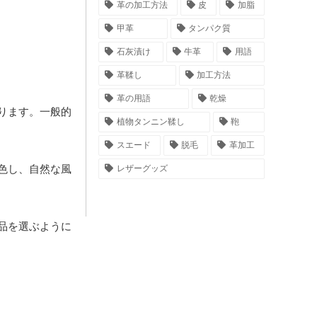
革の加工方法
皮
加脂
甲革
タンパク質
石灰漬け
牛革
用語
革鞣し
加工方法
革の用語
乾燥
ります。一般的
植物タンニン鞣し
鞄
スエード
脱毛
革加工
色し、自然な風
レザーグッズ
品を選ぶように