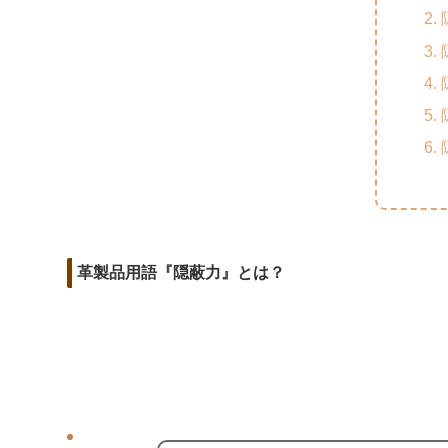
m
o
t
d
a
o
e
i
i
k
r
t
l
革製品用語『隠蔽力』とは？