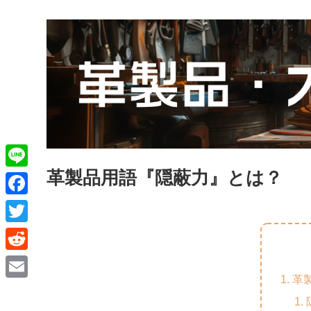
革製品用語『隠蔽力』とは？
L
i
F
n
a
T
e
c
w
R
e
i
革
e
E
b
t
d