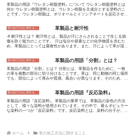
も破れません。金箔押しは、専用の機械を使用して行われます。機械
革製品の用語『ウレタン樹脂塗料』について ウレタン樹脂塗料とは
は、金箔を素材に押し付けるための金型と、金箔を素材に押し付ける
何か ウレタン樹脂塗料とは、ウレタン樹脂を主成分とする塗料のこ
ためのローラーを備えています。金型は、加工する素材の形に合わせ
とです。ウレタン樹脂は、ポリオールとイソシアネートを反応させて
て作られており、ローラーは、金箔を素材に押し付ける圧力を調整す
得られる合成樹脂で、強靭性、耐摩耗性、耐薬品性、耐候性などに優
ることができます。 金箔押しは、素材に高級感や華やかさを与える
れています。また、塗膜が柔軟で、しなやかな風合いを持っているた
効果があります。そのため、金箔押しは、名刺や招待状、賞状などの
革製品と耐汗性
め、革製品に多く使用されています。ウレタン樹脂塗料は、主に自動
革の加工方法に関すること
印刷物によく使用されています。また、金箔押しは、陶器や漆器など
車の内装材や外装材、家具、衣料品、建材などに使用されています
の工芸品にもよく使用されています。金箔押しは、素材の美しさを引
-# 耐汗性とは？ 耐汗性とは、製品が汗にさらされることで生じる損
が、革製品にも多く使用されています。革製品に使用されるウレタン
き立てることができる加工技術であり、古くから親しまれている技法
傷を防ぐ能力のことです。 汗は塩分や尿素などの化学物質を含むた
樹脂塗料は、革の表面を保護し、耐摩耗性や耐薬品性を高める役割を
です。
め、革製品にとっては腐食性があります。また、汗によって革が湿気
果たします。また、革の風合いを損なうことなく、色や光沢を調整す
ると、カビや細菌の繁殖を促進し、革製品の劣化を早めてしまいま
ることも可能です。 ウレタン樹脂塗料を使用することで、革製品の
す。 耐汗性は、革製品の寿命を延ばすために重要な要素です。革製
耐久性を高め、美しさを維持することができます。
革製品の用語「分割」とは？
品の耐汗性を高めるためには、防水加工を施したり、定期的に手入れ
革の加工方法に関すること
をしたりすることが大切です。
革製品の用語「分割」とは？ 分割とは、革製品を作るために、一枚
の革を複数の部分に切り分けることです。革は、同じ動物の同じ場所
でも、部位によって厚みや質感、風合いが異なります。そのため、革
製品を作る際には、用途やデザインに合わせて、革を適切に分割する
必要があります。 分割方法は、革の厚みによって異なります。厚い
革製品の用語『反応染料』
革は、漉き機で薄く漉いてから分割します。漉くとは、革の厚さを均
革の加工方法に関すること
一にすることです。薄く漉いた革は、裁断して分割します。裁断と
革製品の用語『反応染料』 革製品の業界では、革製品の染色の方法
は、革を一定の形に切り抜くことです。 分割した革は、それぞれの
として、様々な染料が使用されています。その中で、最もポピュラー
パーツとして、革製品に縫い付けられます。革製品の強度や耐久性
な染料の一つが『反応染料』です。反応染料とは、染料の分子が、革
は、分割した革の品質や縫製技術によって決まります。
中の繊維と化学反応を起こして結合するタイプの染料です。このた
め、染色が非常に強く、革の風合いを損なうことなく、鮮やかな色を
表現することができるという特徴があります。 反応染料には、様々
な種類があり、革製品の種類や用途に合わせて、最適な染料を選ぶこ
ホーム
革の加工方法に関すること
とができます。例えば、皮革製品によく使用されるのが「皮革用反応