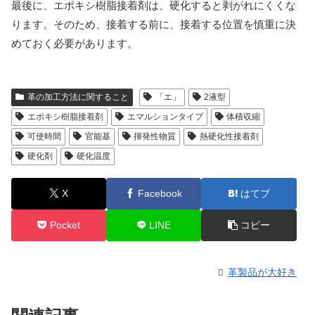
最後に、エポキシ樹脂接着剤は、硬化すると剥がれにくくな
ります。そのため、接着する前に、接着する位置を慎重に決
めておく必要があります。
革の加工方法に関すること
「エ」
2液型
エポキシ樹脂接着剤
エマルションタイプ
体積収縮
可使時間
官能基
揮発性物質
熱硬化性接着剤
硬化剤
硬化温度
X
Facebook
はてブ
Pocket
LINE
コピー
革製品が大好き