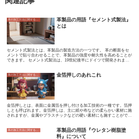
関連記事
革製品の用語『セメント式製法』
革の加工方法に関すること
とは
セメント式製法とは、革製品の製造方法の一つです。 革の断面をセ
メントで貼り合わせることで、革製品の強度や耐久性を高めることが
できます。 セメント式製法は、19世紀後半にドイツで開発されまし
た。それまでは、革製品は糸で縫い合わせて作られていましたが、セ
メント式製法の登場により、より丈夫で長持ちする革製品を製造する
金箔押しのあれこれ
ことが可能になりました。 セメント式製法で作られた革製品は、耐
革の加工方法に関すること
久性が高く、水にも強いという特徴があります。そのため、鞄や靴、
財布など、さまざまな革製品に使用されています。また、セメント式
製法は、革を貼り合わせることでさまざまな形状の革製品を製造する
ことができるため、デザイン性にも優れています。
金箔押しとは、表面に金属箔を押し付ける加工技術の一種です。箔押
しとも呼ばれます。金箔押しは、主に紙や布などの柔らかい素材に施
されますが、金属やプラスチックなどの硬い素材にも施すことができ
ます。金箔押しは、印刷やエンボス加工などの他の加工技術と組み合
わせて使用されることもあります。 金箔押しは、その名の通り、金
革製品の用語『ウレタン樹脂塗
箔を素材に押し付けることで加工を施します。金箔は、金や銀、銅な
革の加工方法に関すること
どの金属を薄く延ばしたもので、非常に薄いため、素材に押し付けて
料』について