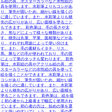
ル絵の具、ポスターカラーなど水性絵の
具を使用します。水彩筆よりもコシがあ
り、筆先が固いため、細かい線を描くの
に適しています。また、水彩筆よりも穂
先の広がりがあり、広い面積を塗ること
もできます。 彩色筆は、毛の長さや太
さ、形などによって様々な種類がありま
す。穂先は丸筆、平筆、面相筆などがあ
り、それぞれ用途によって使い分けま
す。また、毛の素材もイタチ、リス、
馬、豚などの毛が使われており、毛の質
によって筆のタッチも変わります。 彩色
筆は、水彩絵の具やアクリル絵の具、ポ
スターカラーなどの水性絵の具を使って
絵を描くことができます。水彩筆よりも
コシがあり、筆先が固いため、細かい線
を描くのに適しています。また、水彩筆
よりも穂先の広がりがあり、広い面積を
塗ることもできます。 彩色筆は、絵を描
く初心者から上級者まで幅広く使用され
ています。初心者の方は、短めの筆を選
ぶと扱いやすいでしょう。また、毛の柔