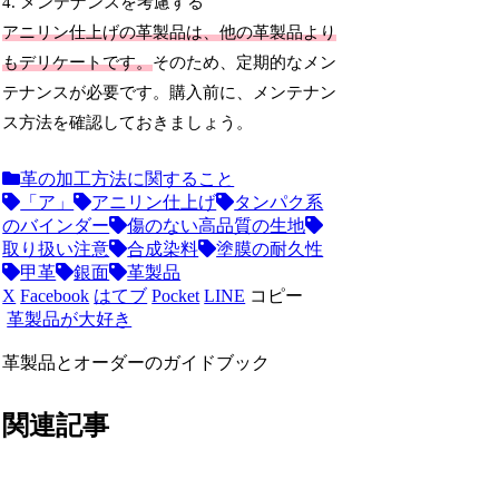
4. メンテナンスを考慮する
アニリン仕上げの革製品は、他の革製品より
もデリケートです。
そのため、定期的なメン
テナンスが必要です。購入前に、メンテナン
ス方法を確認しておきましょう。
革の加工方法に関すること
「ア」
アニリン仕上げ
タンパク系
のバインダー
傷のない高品質の生地
取り扱い注意
合成染料
塗膜の耐久性
甲革
銀面
革製品
X
Facebook
はてブ
Pocket
LINE
コピー
革製品が大好き
革製品とオーダーのガイドブック
関連記事