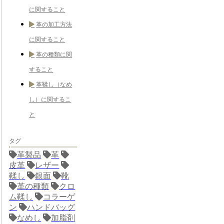
に関すること
革の加工方法
に関すること
革の種類に関
すること
革鞣し（なめ
し）に関するこ
と
タグ
革製品
革
皮革
レザー
鞣し
銀面
靴
革の種類
クロ
ム鞣し
コラーゲ
ン
ハンドバッグ
なめし
加脂剤