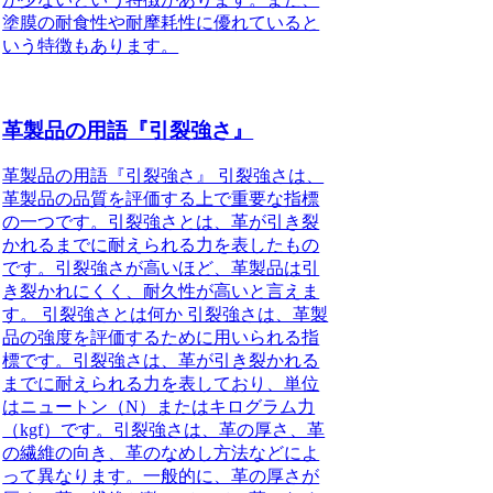
塗膜の耐食性や耐摩耗性に優れていると
いう特徴もあります。
革製品の用語『引裂強さ』
革製品の用語『引裂強さ』 引裂強さは、
革製品の品質を評価する上で重要な指標
の一つです。引裂強さとは、革が引き裂
かれるまでに耐えられる力を表したもの
です。引裂強さが高いほど、革製品は引
き裂かれにくく、耐久性が高いと言えま
す。 引裂強さとは何か 引裂強さは、革製
品の強度を評価するために用いられる指
標です。引裂強さは、革が引き裂かれる
までに耐えられる力を表しており、単位
はニュートン（N）またはキログラム力
（kgf）です。引裂強さは、革の厚さ、革
の繊維の向き、革のなめし方法などによ
って異なります。一般的に、革の厚さが