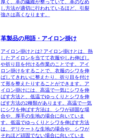
厚く、革の繊維が整っていて、革のなめ
し方法が適切に行われているほど、引裂
強さは高くなります。
革製品の用語・アイロン掛け
アイロン掛けとは? アイロン掛けとは、熱
したアイロンを当てて衣服やしわ伸ばし
や折り目を付ける作業のことです。アイ
ロン掛けをすることで、衣服のシワを伸
ばしてきれいに整えたり、折り目を付け
て形を整えたりすることができます。ア
イロン掛けには、高温で一気にシワを伸
ばす方法と、低温でゆっくりとシワを伸
ばす方法の2種類があります。高温で一気
にシワを伸ばす方法は、シワが頑固な場
合や、厚手の生地の場合に向いていま
す。低温でゆっくりとシワを伸ばす方法
は、デリケートな生地の場合や、シワが
それほど頑固でない場合に向いていま