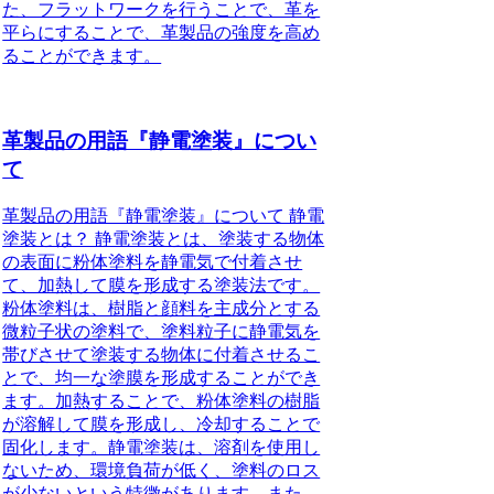
た、フラットワークを行うことで、革を
平らにすることで、革製品の強度を高め
ることができます。
革製品の用語『静電塗装』につい
て
革製品の用語『静電塗装』について 静電
塗装とは？ 静電塗装とは、塗装する物体
の表面に粉体塗料を静電気で付着させ
て、加熱して膜を形成する塗装法です。
粉体塗料は、樹脂と顔料を主成分とする
微粒子状の塗料で、塗料粒子に静電気を
帯びさせて塗装する物体に付着させるこ
とで、均一な塗膜を形成することができ
ます。加熱することで、粉体塗料の樹脂
が溶解して膜を形成し、冷却することで
固化します。静電塗装は、溶剤を使用し
ないため、環境負荷が低く、塗料のロス
が少ないという特徴があります。また、