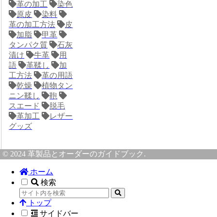
革の加工
染色
原皮
染料
革の加工方法
皮
加脂
甲革
タンパク質
石灰
漬け
牛革
用
語
革鞣し
加
工方法
革の用語
乾燥
植物タン
ニン鞣し
鞄
スエード
脱毛
革加工
レザー
グッズ
© 2024 革製品とオーダーのガイドブック.
ホーム
検索
トップ
サイドバー