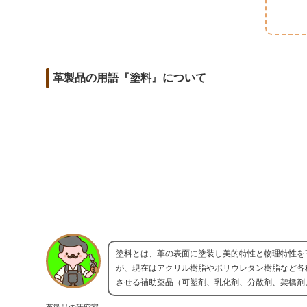
m
o
t
d
a
o
e
i
i
k
r
t
l
革製品の用語『塗料』について
塗料とは、革の表面に塗装し美的特性と物理特性を
が、現在はアクリル樹脂やポリウレタン樹脂など各
させる補助薬品（可塑剤、乳化剤、分散剤、架橋剤
革製品の研究家