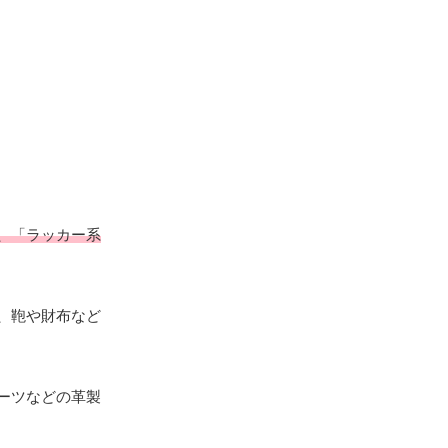
、「ラッカー系
、鞄や財布など
ーツなどの革製