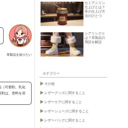
セミアニリン
仕上げとは？
革の仕上げ方
法のひとつ
シアリングと
は？革製品の
用語を解説
革製品を知りたい
カテゴリー
その他
品（可塑剤、乳化
レザーグッズに関すること
溶剤は、塗料を溶
レザーケアに関すること
レザーシューズに関すること
レザーバッグに関すること