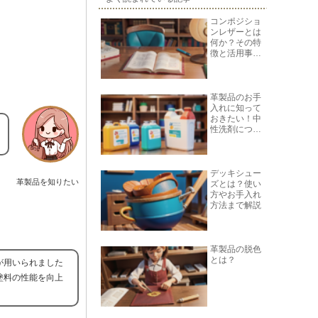
コンポジショ
ンレザーとは
何か？その特
徴と活用事例
を紹介
革製品のお手
入れに知って
おきたい！中
性洗剤につい
て
デッキシュー
革製品を知りたい
ズとは？使い
方やお手入れ
方法まで解説
革製品の脱色
とは？
が用いられました
塗料の性能を向上