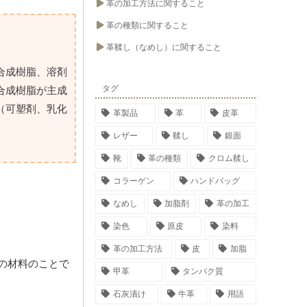
革の加工方法に関すること
革の種類に関すること
革鞣し（なめし）に関すること
合成樹脂、溶剤
タグ
合成樹脂が主成
（可塑剤、乳化
革製品
革
皮革
レザー
鞣し
銀面
靴
革の種類
クロム鞣し
コラーゲン
ハンドバッグ
なめし
加脂剤
革の加工
染色
原皮
染料
革の加工方法
皮
加脂
の材料のことで
甲革
タンパク質
石灰漬け
牛革
用語