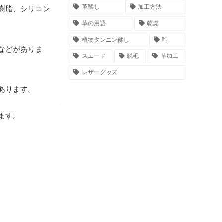
革鞣し
加工方法
樹脂、シリコン
革の用語
乾燥
植物タンニン鞣し
鞄
などがありま
スエード
脱毛
革加工
レザーグッズ
あります。
ます。