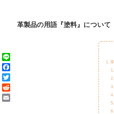
革製品の用語『塗料』について
L
i
F
n
a
T
e
c
w
R
e
i
e
E
b
t
d