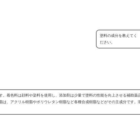
塗料の成分を教えてく
ださい。
す。着色料は顔料や染料を使用し、添加剤は少量で塗料の性能を向上させる補助薬
脂は、アクリル樹脂やポリウレタン樹脂など各種合成樹脂などがその主成分です。