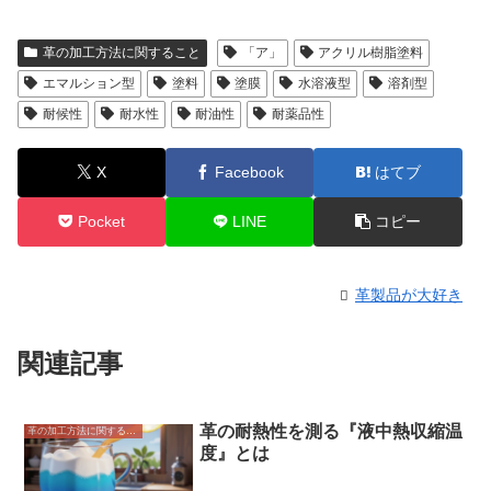
革の加工方法に関すること
「ア」
アクリル樹脂塗料
エマルション型
塗料
塗膜
水溶液型
溶剤型
耐候性
耐水性
耐油性
耐薬品性
X
Facebook
はてブ
Pocket
LINE
コピー
革製品が大好き
関連記事
革の耐熱性を測る『液中熱収縮温
革の加工方法に関すること
度』とは