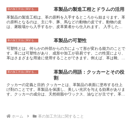
溶かして使用します。染める革は、事前に水で濡らして柔らかくして
革製品の製造工程とドラムの活用
おくと、染料がより染み込みやすくなります。染料を染める革の表面
革の加工方法に関すること
に塗布し、しばらく放置してから水で洗い流します。 酸化染料は、
革製品の製造工程は、革の原料を入手するところから始まります。革
様々な色合いを表現することができます。染料の濃度を変えたり、他
の原料となるのは、主に牛、豚、馬などの動物の皮です。動物の皮
の染料と混ぜ合わせたりすることで、様々な色合いを作り出すことが
は、屠殺場から入手するか、皮革業者から仕入れます。 入手した皮
できます。また、染めた革を日光に当てて退色させたり、熱を加えて
は、まず、毛や汚れを取り除くために洗浄します。洗浄後は、皮を柔
濃く発色させたりすることもできます。 酸化染料は、革製品の染色
らかくするために脱毛剤や薬剤に浸します。その後、皮をなめす作業
に適していますが、特にヌメ革との相性が良いとされています。ヌメ
革製品の可塑性
を行います。なめしとは、皮を柔らかくし、腐敗を防ぐための処理の
革の加工方法に関すること
革は、タンニンを多く含む革で、酸化染料が 잘 침투하여、味わい深
ことです。なめしには、クロムなめし、タンニンなめし、コンビなめ
い色合いを楽しむことができます。
可塑性とは、何らかの外部からの力によって形が変わる能力のことで
しの3つの方法があります。 なめしが終わったら、皮を乾燥させま
す。革には可塑性があり、成形や加工が容易です。この性質により、
す。乾燥させた皮は、染色したり、加工したりして、革製品の原料と
革はさまざまな用途に使用することができます。例えば、革は靴、バ
なります。革製品の製造には、裁断、縫製、組み立てなどの工程があ
ッグ、衣服、家具などを作るために使用されます。 革の可塑性は、
ります。裁断とは、革を製品の形状に合わせて切り抜くことです。縫
革に含まれるコラーゲン繊維によるものです。コラーゲン繊維は、柔
製とは、革を縫い合わせて製品の形にすることです。組み立てとは、
革製品の用語：クッカーとその役
軟性のあるタンパク質で、革に強度と弾力性を与えています。コラー
革の加工方法に関すること
製品の各パーツを組み合わせて完成させることです。 革製品の製造
ゲン繊維は、外部からの力によって変形しても、元の形に戻ることが
割
には、さまざまな機械や道具が使われます。ドラムはそのうちの1つ
できます。この性質により、革は成形や加工が容易です。 革の可塑
です。ドラムは、革をなめしたり、染色したりする際に使われる機械
クッカーの定義と目的 クッカーとは、革製品の表面に塗布する仕上
性は、いくつかの要因によって異なります。その要因には、革の種
です。ドラムは、革を回転させながら、なめし剤や染料を浸透させる
げ剤のことです。革製品を保護し、美しい光沢を与える効果がありま
類、なめし方法、仕上げ方法などが含まれます。革の種類によって、
ことができます。ドラムを使うことで、革を均一に加工することがで
す。クッカーの成分は、天然樹脂やワックス、油などが主です。革の
可塑性は異なります。例えば、牛革は、豚革よりも可塑性がありま
きます。
タイプや用途によって、適切なクッカーを選択することが重要です。
す。なめし方法によって、革の可塑性は変化します。例えば、クロム
クッカーの役割は、主に以下の3つです。 1. 革の保護クッカーは、革
なめし革は、ベジタブルなめし革よりも可塑性があります。仕上げ方
の表面に塗布することで、摩擦や汚れ、水気などから革を保護しま
法によって、革の可塑性は変化します。例えば、ワックス仕上げの革
す。これにより、革製品の寿命を延ばすことができます。 2. 光沢を
は、オイル仕上げの革よりも可塑性があります。
ホーム
革の加工方法に関すること
与えるクッカーは、革の表面に光沢を与えます。これにより、革製品
は美しく高級感のある見た目になります。 3. 革の柔軟性を保つクッ
カーは、革の柔軟性を保つ効果があります。これにより、革製品はし
なやかで使いやすくなります。