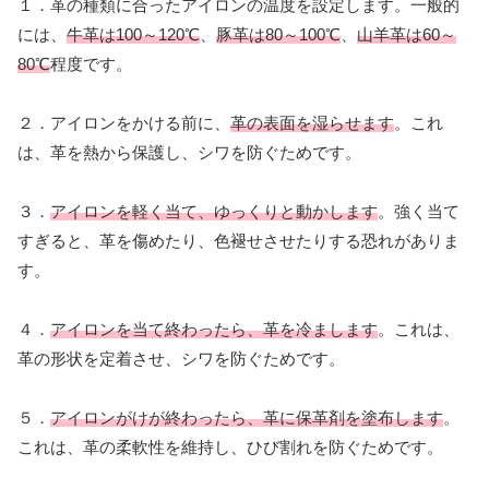
１．革の種類に合ったアイロンの温度を設定します。一般的
には、
牛革は100～120℃
、
豚革は80～100℃
、
山羊革は60～
80℃
程度です。
２．アイロンをかける前に、
革の表面を湿らせます
。これ
は、革を熱から保護し、シワを防ぐためです。
３．
アイロンを軽く当て、ゆっくりと動かします
。強く当て
すぎると、革を傷めたり、色褪せさせたりする恐れがありま
す。
４．
アイロンを当て終わったら、革を冷まします
。これは、
革の形状を定着させ、シワを防ぐためです。
５．
アイロンがけが終わったら、革に保革剤を塗布します
。
これは、革の柔軟性を維持し、ひび割れを防ぐためです。