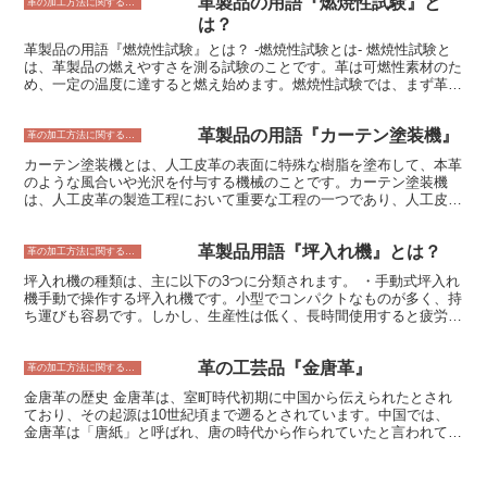
革製品の用語『燃焼性試験』と
顔料仕上げは、革の表面を滑らかにし、色を均一にすることができま
革の加工方法に関すること
す。また、顔料仕上げは、革製品を汚れや傷から守る効果もありま
は？
す。 次に、アニリン仕上げがあります。アニリン仕上げは、革の表
革製品の用語『燃焼性試験』とは？ -燃焼性試験とは- 燃焼性試験と
面にアニリンを塗布して仕上げる方法です。アニリン仕上げは、革の
は、革製品の燃えやすさを測る試験のことです。革は可燃性素材のた
自然な風合いを残すことができます。また、アニリン仕上げは、革製
め、一定の温度に達すると燃え始めます。燃焼性試験では、まず革製
品を柔らかくし、通気性を良くすることができます。しかし、アニリ
品を一定の温度に加熱します。そして、革製品が燃え始めてからの時
ン仕上げは、顔料仕上げに比べて汚れや傷がつきやすいというデメリ
間を測定します。これによって、革製品の燃えやすさを評価すること
ットもあります。 そのほか、型押し仕上げや、シボ仕上げなど、
革製品の用語『カーテン塗装機』
ができます。
革の加工方法に関すること
様々な種類のトッピングがあります。トッピングの種類は、革の種類
や用途に合わせて選択されます。
カーテン塗装機とは、人工皮革の表面に特殊な樹脂を塗布して、本革
のような風合いや光沢を付与する機械のことです。カーテン塗装機
は、人工皮革の製造工程において重要な工程の一つであり、人工皮革
の品質を左右する重要な機械です。 カーテン塗装機は、人工皮革の
表面に樹脂を塗布する原理に応じて、大きく分けて2つのタイプがあ
革製品用語『坪入れ機』とは？
ります。一つ目のタイプは、ロールコート法と呼ばれる方法です。ロ
革の加工方法に関すること
ールコート法では、人工皮革をローラーで押さえつけ、そのローラー
坪入れ機の種類は、主に以下の3つに分類されます。 ・手動式坪入れ
に樹脂を塗布します。塗布された樹脂は、人工皮革の表面に広がり、
機手動で操作する坪入れ機です。小型でコンパクトなものが多く、持
本革のような風合いや光沢が付与されます。 二つ目のタイプは、ス
ち運びも容易です。しかし、生産性は低く、長時間使用すると疲労を
プレーコート法と呼ばれる方法です。スプレーコート法では、人工皮
感じる場合があります。 ・半自動式坪入れ機半自動で操作する坪入
革の表面に樹脂をスプレーで塗布します。スプレーで塗布された樹脂
れ機です。手動式坪入れ機よりも生産性が高く、疲労感も軽減されま
は、人工皮革の表面に広がり、本革のような風合いや光沢が付与され
革の工芸品『金唐革』
す。しかし、自動式坪入れ機よりも高額です。 ・自動式坪入れ機自
革の加工方法に関すること
ます。
動で操作する坪入れ機です。生産性が高く、疲労感もありません。し
金唐革の歴史 金唐革は、室町時代初期に中国から伝えられたとされ
かし、手動式坪入れ機や半自動式坪入れ機よりも高額です。
ており、その起源は10世紀頃まで遡るとされています。中国では、
金唐革は「唐紙」と呼ばれ、唐の時代から作られていたと言われてい
ます。日本に金唐革が伝わったのは、室町時代初期に中国と日本との
貿易が盛んになった頃です。金唐革は、その美しさから、すぐに日本
の貴族や武家に人気を博し、茶道具や武具、調度品など様々なものに