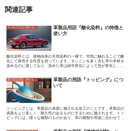
関連記事
革製品用語『酸化染料』の特徴と
革の加工方法に関すること
使い方
酸化染料とは、植物由来の天然染料の一種で、空気に触れることで酸
化して発色する性質を持っています。タンニンを多く含む革や木材を
染めるのに適しており、染めた革は経年変化によって色が変化し、味
わい深い風合いを楽しむことができます。 酸化染料は、染料を水で
溶かして使用します。染める革は、事前に水で濡らして柔らかくして
革製品の用語『トッピング』につ
おくと、染料がより染み込みやすくなります。染料を染める革の表面
革の加工方法に関すること
に塗布し、しばらく放置してから水で洗い流します。 酸化染料は、
いて
様々な色合いを表現することができます。染料の濃度を変えたり、他
の染料と混ぜ合わせたりすることで、様々な色合いを作り出すことが
できます。また、染めた革を日光に当てて退色させたり、熱を加えて
濃く発色させたりすることもできます。 酸化染料は、革製品の染色
に適していますが、特にヌメ革との相性が良いとされています。ヌメ
トッピングとは、革製品の表面に施される加工のことです。革製品の
革は、タンニンを多く含む革で、酸化染料が 잘 침투하여、味わい深
表面をより美しく、耐久性のあるものにするために施されます。トッ
い色合いを楽しむことができます。
ピングには、様々な種類のものがあり、革の種類や用途に合わせて選
択されます。 トッピングの種類としては、まず、顔料仕上げがあり
ます。顔料仕上げは、革の表面に顔料を塗布して仕上げる方法です。