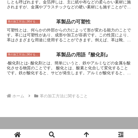
しとも呼ばれます。金箔押しは、主に紙や布などの柔らかい素材に施
されますが、金属やプラスチックなどの硬い素材にも施すことができ
ます。金箔押しは、印刷やエンボス加工などの他の加工技術と組み合
わせて使用されることもあります。 金箔押しは、その名の通り、金
革製品の可塑性
箔を素材に押し付けることで加工を施します。金箔は、金や銀、銅な
革の加工方法に関すること
どの金属を薄く延ばしたもので、非常に薄いため、素材に押し付けて
可塑性とは、何らかの外部からの力によって形が変わる能力のことで
も破れません。金箔押しは、専用の機械を使用して行われます。機械
す。革には可塑性があり、成形や加工が容易です。この性質により、
は、金箔を素材に押し付けるための金型と、金箔を素材に押し付ける
革はさまざまな用途に使用することができます。例えば、革は靴、バ
ためのローラーを備えています。金型は、加工する素材の形に合わせ
ッグ、衣服、家具などを作るために使用されます。 革の可塑性は、
て作られており、ローラーは、金箔を素材に押し付ける圧力を調整す
革に含まれるコラーゲン繊維によるものです。コラーゲン繊維は、柔
ることができます。 金箔押しは、素材に高級感や華やかさを与える
革製品の用語『酸化剤』
軟性のあるタンパク質で、革に強度と弾力性を与えています。コラー
革の加工方法に関すること
効果があります。そのため、金箔押しは、名刺や招待状、賞状などの
ゲン繊維は、外部からの力によって変形しても、元の形に戻ることが
印刷物によく使用されています。また、金箔押しは、陶器や漆器など
-酸化剤とは- 酸化剤とは、簡単にいうと、鉄やアルミなどの金属を酸
できます。この性質により、革は成形や加工が容易です。 革の可塑
の工芸品にもよく使用されています。金箔押しは、素材の美しさを引
化させる物質のことです。 酸化とは、酸素と化合して変化すること
性は、いくつかの要因によって異なります。その要因には、革の種
き立てることができる加工技術であり、古くから親しまれている技法
です。鉄が酸化すると、サビが発生します。アルミが酸化すると、表
類、なめし方法、仕上げ方法などが含まれます。革の種類によって、
です。
面に白い膜ができます。この膜は、アルミを腐食から守る働きがあり
可塑性は異なります。例えば、牛革は、豚革よりも可塑性がありま
ます。 酸化剤は、身の回りのさまざまなものに使われています。例
す。なめし方法によって、革の可塑性は変化します。例えば、クロム
えば、漂白剤やクリーナー、殺菌剤、防腐剤などです。 これらの製
なめし革は、ベジタブルなめし革よりも可塑性があります。仕上げ方
品は、酸化剤の働きを利用して、汚れを落としたり、菌を殺したり、
法によって、革の可塑性は変化します。例えば、ワックス仕上げの革
ホーム
革の加工方法に関すること
腐敗を防いだりしています。 酸化剤は、金属を腐食させるだけでな
は、オイル仕上げの革よりも可塑性があります。
く、ゴムやプラスチックなどの非金属をも劣化させることがありま
す。例えば、ゴムは、酸化剤によって硬化してひび割れが起きやすく
なり、プラスチックは、酸化剤によって変色したり、もろくなったり
することがあります。 酸化剤は、取り扱いには注意が必要です。酸
化剤が皮膚に付着すると、炎症を起こしたり、やけどをしたりするこ
とがあります。また、酸化剤を吸い込むと、呼吸器系に障害を起こし
たり、肺がんのリスクを高めたりすることがあります。 酸化剤を使
© 2024 革製品とオーダーのガイドブック.
用する際には、必ず手袋やマスクを着用して、換気を十分に行う必要