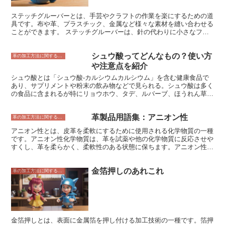
ステッチグルーバーとは、手芸やクラフトの作業を楽にするための道
具です。布や革、プラスチック、金属など様々な素材を縫い合わせる
ことができます。 ステッチグルーバーは、針の代わりに小さなフッ
クが付いているのが特徴です。このフックで布を挟みこんで引っ張る
ことで、縫い合わせることができます。針と糸を使うよりも簡単で、
シュウ酸ってどんなもの？使い方
素早く縫うことができます。 また、ステッチグルーバーは、布の端
革の加工方法に関すること
を処理するのに便利です。布の端をジグザグに切ったり、三つ折りに
や注意点を紹介
して縫い合わせたりすることができます。 ステッチグルーバーは、
シュウ酸とは「シュウ酸-カルシウムカルシウム」を含む健康食品で
様々なメーカーから販売されています。各メーカーによって、フック
あり、サプリメントや粉末の飲み物などで見られる。シュウ酸は多く
の形状や機能が異なります。自分の用途に合ったステッチグルーバー
の食品に含まれるが特にリョウホウ、タデ、ルバーブ、ほうれん草、
を選ぶようにしましょう。
ケール、ビートルートなどの緑の葉物野菜に多く含まれている。これ
らはシュウ酸含有量が最も多く、100gあたり100mg以上含まれてい
革製品用語集：アニオン性
る。シュウ酸は水溶性であり、調理によって減少しないため、シュウ
革の加工方法に関すること
酸を含む食品を食べる場合は、シュウ酸の量を減らすために水でゆで
アニオン性とは、皮革を柔軟にするために使用される化学物質の一種
たり、茹でこぼしたりする必要がある。
です。アニオン性化学物質は、革を試薬や他の化学物質に反応させや
すくし、革を柔らかく、柔軟性のある状態に保ちます。アニオン性化
学物質には、脂肪酸、タンニン、スルホン化油などが含まれます。
脂肪酸は、革の柔軟性を高めるために最も一般的に使用されるアニオ
金箔押しのあれこれ
ン性化学物質です。脂肪酸は、動物性脂肪や植物性油から得られ、皮
革の加工方法に関すること
革に浸透して革を柔らかくします。タンニンは、植物の樹皮や葉から
得られる天然のポリフェノールです。タンニンは、革の柔軟性を高め
るだけでなく、革を硬化させて耐久性を高める効果もあります。スル
ホン化油は、鉱物油を硫酸で処理して作られる化学物質です。スルホ
ン化油は、革の柔軟性を高めるだけでなく、革を防水にする効果もあ
ります。
金箔押しとは、表面に金属箔を押し付ける加工技術の一種です。箔押