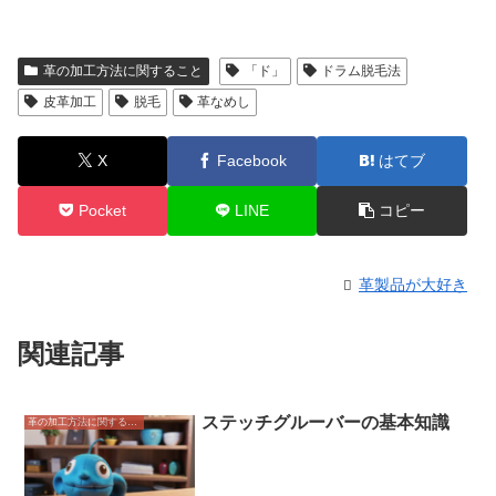
革の加工方法に関すること
「ド」
ドラム脱毛法
皮革加工
脱毛
革なめし
X
Facebook
はてブ
Pocket
LINE
コピー
革製品が大好き
関連記事
ステッチグルーバーの基本知識
革の加工方法に関すること