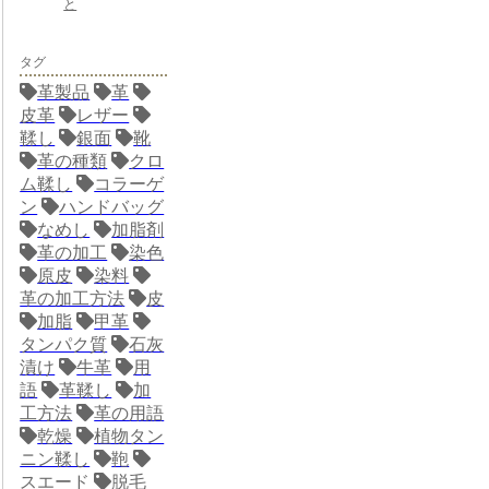
と
タグ
革製品
革
皮革
レザー
鞣し
銀面
靴
革の種類
クロ
ム鞣し
コラーゲ
ン
ハンドバッグ
なめし
加脂剤
革の加工
染色
原皮
染料
革の加工方法
皮
加脂
甲革
タンパク質
石灰
漬け
牛革
用
語
革鞣し
加
工方法
革の用語
乾燥
植物タン
ニン鞣し
鞄
スエード
脱毛