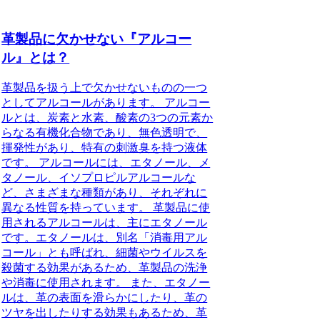
革製品に欠かせない『アルコー
ル』とは？
革製品を扱う上で欠かせないものの一つ
としてアルコールがあります。 アルコー
ルとは、炭素と水素、酸素の3つの元素か
らなる有機化合物であり、無色透明で、
揮発性があり、特有の刺激臭を持つ液体
です。 アルコールには、エタノール、メ
タノール、イソプロピルアルコールな
ど、さまざまな種類があり、それぞれに
異なる性質を持っています。 革製品に使
用されるアルコールは、主にエタノール
です。エタノールは、別名「消毒用アル
コール」とも呼ばれ、細菌やウイルスを
殺菌する効果があるため、革製品の洗浄
や消毒に使用されます。 また、エタノー
ルは、革の表面を滑らかにしたり、革の
ツヤを出したりする効果もあるため、革