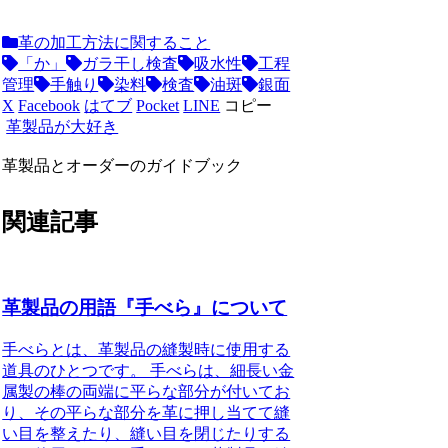
革の加工方法に関すること
「か」
ガラ干し検査
吸水性
工程
管理
手触り
染料
検査
油斑
銀面
X
Facebook
はてブ
Pocket
LINE
コピー
革製品が大好き
革製品とオーダーのガイドブック
関連記事
革製品の用語『手べら』について
手べらとは、革製品の縫製時に使用する
道具のひとつです。 手べらは、細長い金
属製の棒の両端に平らな部分が付いてお
り、その平らな部分を革に押し当てて縫
い目を整えたり、縫い目を閉じたりする