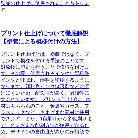
製品の仕上げに使用されることもありま
す。
プリント仕上げについて徹底解説
【塗装による模様付けの方法】
プリント仕上げとは、塗装ではなく、プ
リントで模様を付ける手法のことです。
対象物に印刷を行うことで模様を付けま
す。その際、使用されるインクは顔料系
インクと呼ばれ、顔料を印刷するように
なります。顔料系インクは溶剤などに溶
けにくいため、耐久性が高く、耐候性に
すぐれています。 プリント仕上げは、木
材はもちろんのこと、金属やガラス、プ
ラスチックなど、さまざまな素材に使用
できます。また、1色刷りから多色刷りま
で、さまざまな印刷方法が使用できるた
め、デザインの自由度が高いのが特徴で