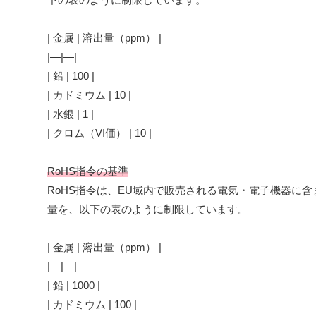
| 金属 | 溶出量（ppm） |
|—|—|
| 鉛 | 100 |
| カドミウム | 10 |
| 水銀 | 1 |
| クロム（VI価） | 10 |
RoHS指令の基準
RoHS指令は、EU域内で販売される電気・電子機器に
量を、以下の表のように制限しています。
| 金属 | 溶出量（ppm） |
|—|—|
| 鉛 | 1000 |
| カドミウム | 100 |