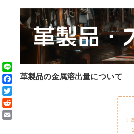
革製品の金属溶出量について
L
i
F
n
a
T
e
c
w
R
e
i
e
E
b
t
d