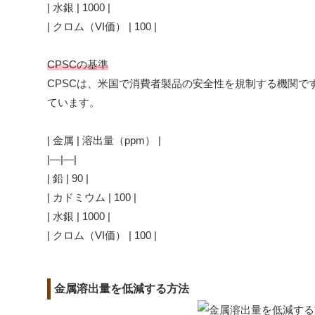
| 水銀 | 1000 |
| クロム（VI価） | 100 |
CPSCの基準
CPSCは、米国で消費者製品の安全性を規制する機関で
ています。
| 金属 | 溶出量（ppm） |
|—|—|
| 鉛 | 90 |
| カドミウム | 100 |
| 水銀 | 1000 |
| クロム（VI価） | 100 |
金属溶出量を低減する方法