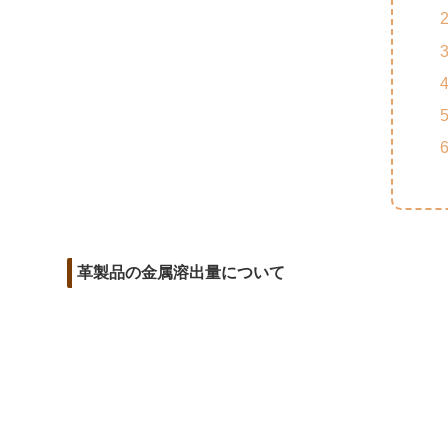
m
o
t
d
a
o
e
i
i
k
r
t
l
革製品の金属溶出量について