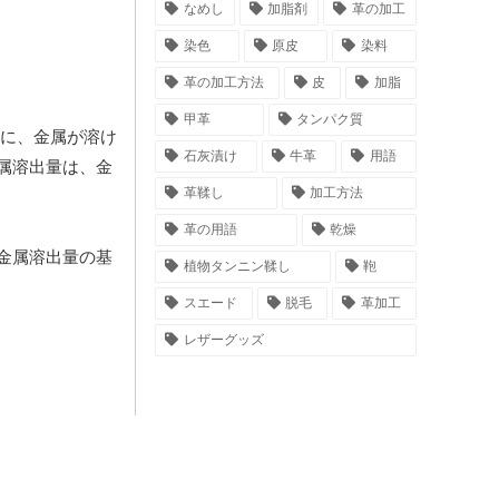
なめし
加脂剤
革の加工
染色
原皮
染料
革の加工方法
皮
加脂
甲革
タンパク質
に、金属が溶け
石灰漬け
牛革
用語
属溶出量は、金
革鞣し
加工方法
革の用語
乾燥
金属溶出量の基
植物タンニン鞣し
鞄
スエード
脱毛
革加工
レザーグッズ