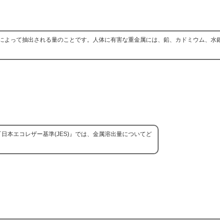
によって抽出される量のことです。人体に有害な重金属には、鉛、カドミウム、水
本エコレザー基準(JES)』では、金属溶出量についてど