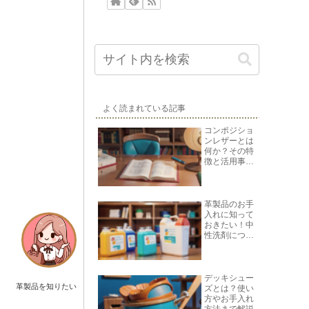
よく読まれている記事
コンポジショ
ンレザーとは
何か？その特
徴と活用事例
を紹介
革製品のお手
入れに知って
おきたい！中
性洗剤につい
て
デッキシュー
革製品を知りたい
ズとは？使い
方やお手入れ