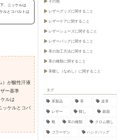
その他
g以下、ニッケルは
レザーグッズに関すること
ニッケルとコバルトは
レザーケアに関すること
レザーシューズに関すること
レザーバッグに関すること
革の加工方法に関すること
革の種類に関すること
革鞣し（なめし）に関すること
ム）が酸性汗液
タグ
レザー基準
ッケルは
革製品
革
皮革
、ニッケルとコバ
レザー
鞣し
銀面
靴
革の種類
クロム鞣し
コラーゲン
ハンドバッグ