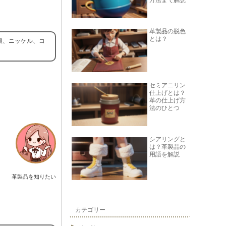
方法まで解説
革製品の脱色
とは？
銀、ニッケル、コ
セミアニリン
仕上げとは？
革の仕上げ方
法のひとつ
シアリングと
は？革製品の
用語を解説
革製品を知りたい
カテゴリー