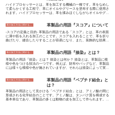
る最も高価で望ましい製法であり、靴に耐久性、防水性、快適性をも
かくするため、革製品の耐久性や寿命を延ばす効果があります。
ハイドプロセッサーとは、革を加工する機械の一種です。革をなめし
たらすことが知られています。 この製法は、靴の本体と靴底を縫い
て柔らかくする工程で、革にオイルやグリースを塗布する際に使用さ
合わせるために、ウェルトと呼ばれる革製のストリップを使用しま
れます。ハイドプロセッサーは、革を揉みほぐしながらオイルやグリ
す。ウェルトは靴の本体と靴底の間に縫い付けられ、靴を固定しま
ースを塗布するため、革が均一に柔らかく仕上がるのが特徴です。
す。この製法により、靴の本体と靴底が密着し、水が侵入するのを防
ハイドプロセッサーは、革のなめし工場や、革製品を製造する工場で
ぎます。また、この製法は靴底の交換を容易にします。
革製品の用語『スコア』について
使用されています。また、革製品のメンテナンスを行う業者も、ハイ
革の加工方法に関すること
ドプロセッサーを使用することがあります。
-スコアの定義と目的- 革製品の用語である「スコア」とは、革の表面
に溝や筋を入れる加工のことです。スコアを入れることで、革を折り
曲げたり、縫合したりすることが容易になり、また、装飾的な効果も
得られます。スコアの用途は、革製品の製作において非常に幅広く、
バッグ、財布、靴、ベルトなど、さまざまな製品に使用されていま
革製品の用語『捺染』とは？
す。 スコアを入れる目的は、主に以下の3つです。 * 革を折り曲げや
革の加工方法に関すること
すくするスコアを入れることで、革を折り曲げる際に抵抗が少なくな
革製品の用語『捺染』とは？ 捺染とは何か？ 捺染とは、革製品に模
り、きれいに折り曲げることができます。これは、バッグや財布の角
様や色をつける技法の一つです。例えば、財布やバッグなど、革製品
部分など、革を折り曲げる必要がある部分に特に有効です。 * 縫合し
には様々な模様や色が施されていますが、それらは捺染によって実現
やすくするスコアを入れることで、革の表面に溝ができるため、縫い
されています。 捺染は、革の表面に染料を塗布し、熱や圧力をかけ
針が通りやすくなり、縫合しやすくなります。また、スコアを入れる
て定着させることで模様や色をつけます。捺染には、様々な方法があ
ことで、縫い目がまっすぐになり、きれいに仕上がります。 * 装飾的
革製品の用語『ペプチド結合』と
りますが、代表的な方法としては、スクリーン捺染、転写捺染、捺染
革の加工方法に関すること
な効果を得るスコアを入れることで、革の表面に凹凸ができるため、
機捺染などがあります。 捺染の魅力 捺染の魅力は、革製品に様々な
は？
装飾的な効果を得ることができます。これは、バッグや財布の表面に
模様や色をつけることができることです。また、耐水性や耐摩耗性に
模様を施したり、靴の靴紐を通す部分に装飾を加えたりするのに有効
革製品の用語として見かける「ペプチド結合」とは、アミノ酸の間に
優れているため、革製品を長期間使用することができます。さらに、
です。
形成される化学結合のことです。アミノ酸は、タンパク質を構成する
捺染は、比較的低コストで行うことができるため、革製品を安価に提
基本単位であり、革製品の多くは動物の皮を加工して作られます。動
供することができます。
物の皮はタンパク質で構成されているため、革製品の用語として「ペ
プチド結合」という言葉が使われるのです。 ペプチド結合は、アミ
ノ酸のカルボキシル基とアミノ基が結合して形成されます。カルボキ