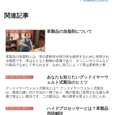
関連記事
革製品の加脂剤について
革の加工方法に関すること
革製品の加脂剤とは、革の柔軟性や弾力性を維持するために使用され
る物質です。革はもともと動物の皮膚であり、タンニンやクロムなど
の薬品でなめして作られます。なめし加工によって革は柔軟性と耐久
性を獲得しますが、時間が経つにつれて硬化したり、ひび割れたりす
ることがあります。加脂剤は、革の内部に浸透して繊維を柔らかく
あなたも知りたいグッドイヤーウ
し、しなやかさを保つ役割を果たします。 加脂剤には、動物性油
革の加工方法に関すること
脂、植物性油脂、鉱物油脂など、さまざまな種類があります。動物性
ェルト式製法のヒミツ
油脂は、牛脂や馬脂などから作られ、革に浸透しやすく、柔軟性と弾
グッドイヤーウェルト式製法とは？ グッドイヤーウェルト式製法
力性を維持する効果が高いとされています。植物性油脂は、オリーブ
は、靴底の縫い付け方法の一種であり、靴の製造に使用される最も高
オイルやホホバオイルなどから作られ、動物性油脂よりも浸透性が低
価で望ましい製法です。この製法は、靴の業界を変えたと信じられて
く、革の表面に膜を形成して保護する効果があります。鉱物油脂は、
いるチャールズ・グッドイヤー・ジュニア氏によって特許を取得しま
石油から作られ、浸透性が低く、防水効果が高いのが特徴です。 加
した。グッドイヤーウェルト式製法は、その耐久性、防水性、快適性
脂剤は、革製品の製造工程で、なめし加工の後に塗布されます。加脂
ハイドプロセッサーとは？革製品
の高さが特徴です。 グッドイヤーウェルト式製法は、靴の本体と靴
革の加工方法に関すること
剤の塗布方法は、刷毛塗り、スプレー、浸漬などがあり、革の種類や
底を縫い合わせる方法の一種です。この製法は、靴の製造に使用され
用語解説
用途によって異なります。加脂剤は、革の内部に浸透して繊維を柔ら