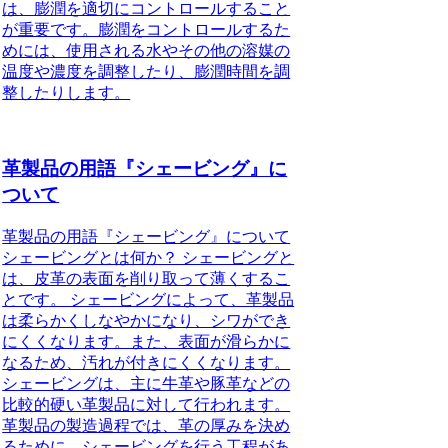
は、膨潤を適切にコントロールすること
が重要です。膨潤をコントロールするた
めには、使用される水やその他の溶媒の
温度や濃度を調整したり、膨潤時間を調
整したりします。
革製品の用語『シェービング』に
ついて
革製品の用語『シェービング』について
シェービングとは何か？ シェービングと
は、皮革の表面を削り取って薄くするこ
とです。 シェービングによって、革製品
は柔らかくしなやかになり、シワができ
にくくなります。また、表面が滑らかに
なるため、汚れが付きにくくなります。
シェービングは、主に牛革や豚革などの
比較的硬い革製品に対して行われます。
革製品の製造過程では、革の厚みを決め
るために、シェービングを行う工程があ