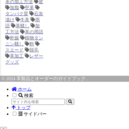
革の加工方法
皮
加脂
甲革
タンパク質
石灰
漬け
牛革
用
語
革鞣し
加
工方法
革の用語
乾燥
植物タン
ニン鞣し
鞄
スエード
脱毛
革加工
レザー
グッズ
© 2024 革製品とオーダーのガイドブック.
ホーム
検索
トップ
サイドバー