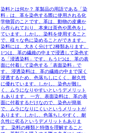
染料とは何か？ 革製品の用語である「染
料」は、革を染色する際に使用される化
学物質のことです。革は、動物の皮膚か
ら作られており、本来は茶色や黒色をし
ています。しかし、染料を使用すること
で、様々な色に染めることができます。
染料には、大きく分けて2種類あります。
1つは、革の繊維の中まで浸透して染色す
る「浸透染料」です。もう1つは、革の表
面に付着して染色する「表面染料」で
す。 浸透染料は、革の繊維の中まで深く
浸透するため、色落ちしにくく、耐久性
に優れています。しかし、染色が難し
く、ムラになりやすいというデメリット
もあります。 一方、表面染料は、革の表
面に付着するだけなので、染色が簡単
で、ムラになりにくいというメリットが
あります。しかし、色落ちしやすく、耐
久性に劣るというデメリットもありま
す。 染料の種類と特徴を理解すること