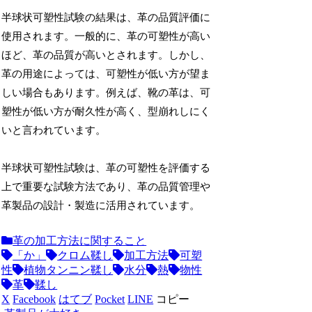
半球状可塑性試験の結果は、革の品質評価に
使用されます。一般的に、革の可塑性が高い
ほど、革の品質が高いとされます。しかし、
革の用途によっては、可塑性が低い方が望ま
しい場合もあります。例えば、靴の革は、可
塑性が低い方が耐久性が高く、型崩れしにく
いと言われています。
半球状可塑性試験は、革の可塑性を評価する
上で重要な試験方法であり、革の品質管理や
革製品の設計・製造に活用されています。
革の加工方法に関すること
「か」
クロム鞣し
加工方法
可塑
性
植物タンニン鞣し
水分
熱
物性
革
鞣し
X
Facebook
はてブ
Pocket
LINE
コピー