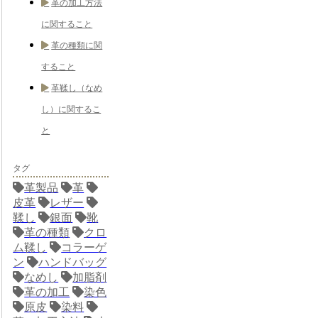
革の加工方法
に関すること
革の種類に関
すること
革鞣し（なめ
し）に関するこ
と
タグ
革製品
革
皮革
レザー
鞣し
銀面
靴
革の種類
クロ
ム鞣し
コラーゲ
ン
ハンドバッグ
なめし
加脂剤
革の加工
染色
原皮
染料