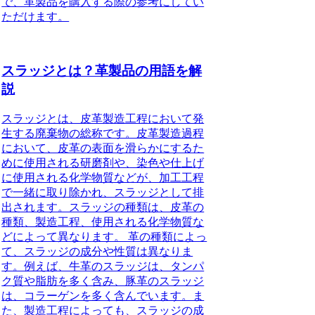
で、革製品を購入する際の参考にしてい
ただけます。
スラッジとは？革製品の用語を解
説
スラッジとは、皮革製造工程において発
生する廃棄物の総称です。皮革製造過程
において、皮革の表面を滑らかにするた
めに使用される研磨剤や、染色や仕上げ
に使用される化学物質などが、加工工程
で一緒に取り除かれ、スラッジとして排
出されます。スラッジの種類は、皮革の
種類、製造工程、使用される化学物質な
どによって異なります。 革の種類によっ
て、スラッジの成分や性質は異なりま
す。例えば、牛革のスラッジは、タンパ
ク質や脂肪を多く含み、豚革のスラッジ
は、コラーゲンを多く含んでいます。ま
た、製造工程によっても、スラッジの成