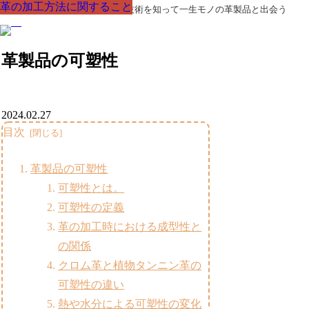
革の加工方法に関すること
革の加工方法に関すること
革の加工方法に関すること
革の加工方法に関すること
革の加工方法に関すること
革の加工方法に関すること
革の加工方法に関すること
革製品の部品の呼び名・素材・技術を知って一生モノの革製品と出会う
革製品の可塑性
2024.02.27
目次
革製品の可塑性
可塑性とは。
可塑性の定義
革の加工時における成型性と
の関係
クロム革と植物タンニン革の
可塑性の違い
熱や水分による可塑性の変化