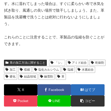
す。水に濡れてしまった場合は、すぐに柔らかい布で水気を
拭き取り、風通しの良い場所で陰干ししましょう。また、革
製品を洗濯機で洗うことは絶対に行わないようにしましょ
う。
これらのことに注意することで、革製品の塩縮を防ぐことが
できます。
革の加工方法に関すること
「シ」
アミド結合
乾燥剤
加工
収縮
塩化カルシウム
塩縮
水素結合
硬化
結晶領域
融雪剤
革
X
Facebook
はてブ
Pocket
LINE
コピー