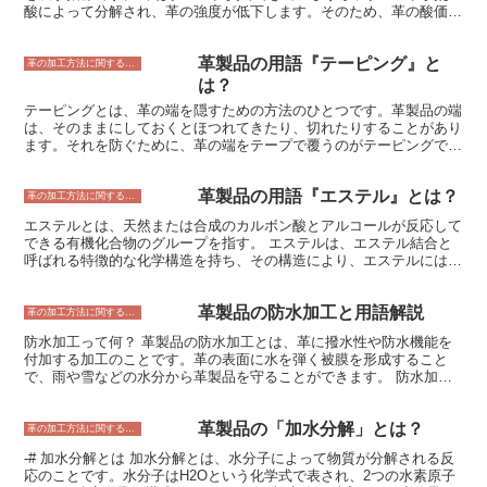
ことができます。
酸によって分解され、革の強度が低下します。そのため、革の酸価は
低いほど、革が酸の影響を受けにくく、耐久性が高いと考えられま
す。 酸価は、革のサンプルを水酸化ナトリウム水溶液で滴定するこ
革製品の用語『テーピング』と
とによって測定されます。滴定とは、試薬をサンプルに加えて反応さ
革の加工方法に関すること
せ、反応によって生じる物質の量を測定する方法です。 酸価は、革
は？
の品質を評価する重要な指標です。一般的に、酸価が低いほど、革の
テーピングとは、革の端を隠すための方法のひとつです。革製品の端
品質が高いとされます。ただし、酸価は革の製造方法や革の種類によ
は、そのままにしておくとほつれてきたり、切れたりすることがあり
って異なるため、一概に酸価が高い革が品質が悪いとは言い切れませ
ます。それを防ぐために、革の端をテープで覆うのがテーピングで
ん。
す。テーピングには、様々な方法がありますが、一般的なのは、革の
端を折り返してテープで留める方法です。この方法だと、革の端がす
革製品の用語『エステル』とは？
っきりと隠れて、ほつれや切れを防ぐことができます。また、テーピ
革の加工方法に関すること
ングには、革製品の強度を高める効果もあります。革の端をテープで
エステルとは、天然または合成のカルボン酸とアルコールが反応して
留めることで、革製品が破れにくくなります。
できる有機化合物のグループを指す。 エステルは、エステル結合と
呼ばれる特徴的な化学構造を持ち、その構造により、エステルには独
特の性質がもたらされている。 エステルの主な特徴のひとつは、独
特の香りである。 エステルは、その構成に応じて、果物、花、スパ
革製品の防水加工と用語解説
イスなど、様々な香りを有している。この香りは、エステルが揮発性
革の加工方法に関すること
であるため、空気中に拡散して感じ取られる。また、エステルは、粘
防水加工って何？ 革製品の防水加工とは、革に撥水性や防水機能を
性があり、油状の液体であることも特徴のひとつである。エステルの
付加する加工のことです。革の表面に水を弾く被膜を形成すること
粘性は、その構成によって変化し、一部のエステルは、常温で固体と
で、雨や雪などの水分から革製品を守ることができます。 防水加工
なる。 エステルは、日常生活の中で広く使用されている。 例えば、
の方法は、大きく分けて2つあります。1つ目は、革の表面に防水剤
エステルは、食品添加物として、香料や着香料として使用されてい
を塗布する方法です。防水剤には、フッ素系、シリコン系、アクリル
る。また、エステルは、化粧品や医薬品にも使用されており、その独
革製品の「加水分解」とは？
系などの種類があります。フッ素系は最も防水効果が高いですが、価
革の加工方法に関すること
特の香りと性質が製品の魅力を高めている。さらに、エステルは、溶
格も高いです。シリコン系は防水効果がフッ素系に次いで高く、価格
剤や可塑剤としても使用されており、工業製品の製造にも欠かせない
-# 加水分解とは 加水分解とは、水分子によって物質が分解される反
も比較的安いです。アクリル系は防水効果は劣りますが、価格が安価
存在となっている。
応のことです。水分子はH2Oという化学式で表され、2つの水素原子
です。 2つ目の方法は、革に防水膜を貼る方法です。防水膜には、ポ