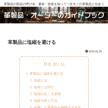
革製品の部品の呼び名・素材・技術を知って一生モノの革製品と出会う
革製品に塩縮を避ける
2024.02.26
目次
革製品に塩縮を避ける
塩縮とは。
塩縮とは何か
塩縮が起こる原因
塩縮を防ぐ方法
塩縮した革製品を修復する方法