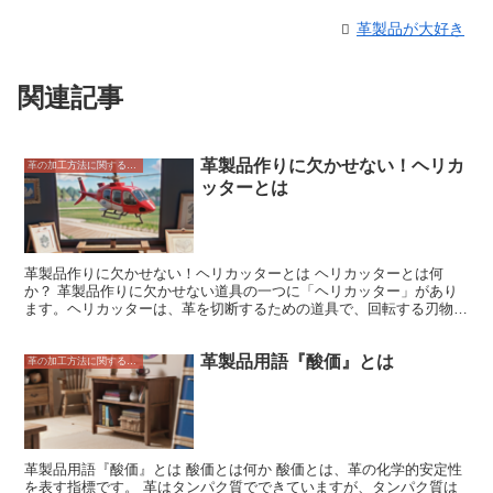
革製品が大好き
関連記事
革製品作りに欠かせない！ヘリカ
革の加工方法に関すること
ッターとは
革製品作りに欠かせない！ヘリカッターとは ヘリカッターとは何
か？ 革製品作りに欠かせない道具の一つに「ヘリカッター」があり
ます。ヘリカッターは、革を切断するための道具で、回転する刃物で
革を切ります。ヘリカッターを使うことで、革を素早くきれいに切断
することができます。革製品を作る際には、ヘリカッターは必須の道
革製品用語『酸価』とは
具だと言えるでしょう。 ヘリカッターは、革を切るという単純な作
革の加工方法に関すること
業に使われる道具ですが、その形状や機能は非常に興味深いもので
す。ヘリカッターの刃は、回転する円盤状になっており、その円盤の
周りに小さな刃が並んでいます。円盤が回転することで、これらの小
さな刃が革を切断していきます。ヘリカッターの刃は非常に鋭利なの
で、革を素早くきれいに切断することができます。 ヘリカッター
は、革製品を作る際には欠かせない道具です。ヘリカッターを使うこ
革製品用語『酸価』とは 酸価とは何か 酸価とは、革の化学的安定性
とで、革を素早くきれいに切断することができ、革製品の質を高める
を表す指標です。 革はタンパク質でできていますが、タンパク質は