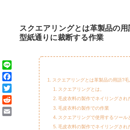
スクエアリングとは革製品の用
型紙通りに裁断する作業
L
スクエアリングとは革製品の用語?
i
F
スクエアリングとは。
n
a
T
毛皮衣料の製作でネイリングされ
e
c
w
毛皮衣料の製作での作業
R
e
i
スクエアリングで使用するツール
e
E
b
t
毛皮衣料の製作でネイリングされ
d