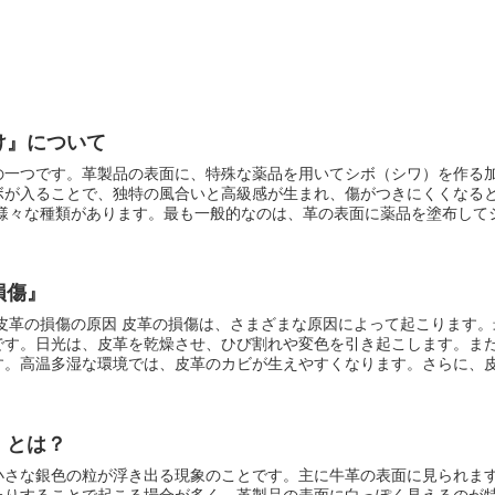
け』について
の一つです。革製品の表面に、特殊な薬品を用いてシボ（シワ）を作る
ボが入ることで、独特の風合いと高級感が生まれ、傷がつきにくくなる
ボの大きさと深さが異なる様々なバリエーションがあります。 また、革の表面を
塗布する「裏沢庵漬け」や、革の表面を熱でプレスしてシボを作る「熱
損傷』
。沢庵漬け革製品は、独特の風合いと高級感があるため、多くの人々か
です。日光は、皮革を乾燥させ、ひび割れや変色を引き起こします。ま
す。高温多湿な環境では、皮革のカビが生えやすくなります。さらに、
割れたりすることがあります。日常の生活の中で、気付かぬうちにダメ
かけます。また、皮革製品を保管する際には、直射日光を避け、風通し
』とは？
ことで、損傷を防ぐことができます。
小さな銀色の粒が浮き出る現象のことです。主に牛革の表面に見られま