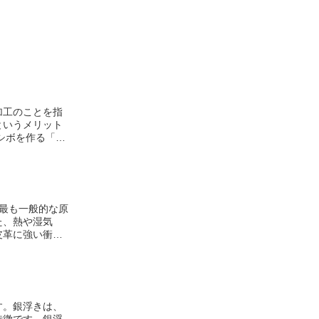
加工のことを指
というメリット
沢庵漬け」など
ら人気を集めて
た、熱や湿気
皮革に強い衝撃
ージを与えてい
の良い場所に保
す。銀浮きは、