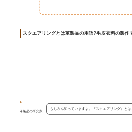
m
o
t
d
a
o
e
i
i
k
r
t
l
スクエアリングとは革製品の用語?毛皮衣料の製作
もちろん知っていますよ。『スクエアリング』とは
革製品の研究家