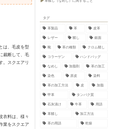
革鞣し（なめし）に関すること
タグ
革製品
革
皮革
レザー
鞣し
銀面
とは、毛皮を型
靴
革の種類
クロム鞣し
に裁断して、毛
コラーゲン
ハンドバッグ
す。スクエアリ
なめし
加脂剤
革の加工
染色
原皮
染料
革の加工方法
皮
加脂
甲革
タンパク質
石灰漬け
牛革
用語
革鞣し
加工方法
皮衣料は、様々
革の用語
乾燥
作業をスクエア