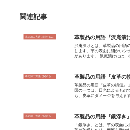
関連記事
革製品の用語『沢庵漬
革の加工方法に関すること
沢庵漬けとは、革製品の用語
します。革の表面に細かいシ
があります。 沢庵漬けには、様々な種類があります。最も一般的なのは、革の表面に薬品を塗布してシボを作る「表
沢庵漬け」です。表沢庵漬けは、シ
一度削り落としてから薬品を
もあります。 沢庵漬けは、様々な革製品に使用されています。特に、財布、バッグ、靴などのファッションアイテム
革製品の用語『皮革の
に使用されることが多いです
革の加工方法に関すること
います。
革製品の用語『皮革の損傷』 皮革の損傷の原因 皮革の損傷は、さまざまな原因によって起こります。最も一般的な原
因の一つは、日光によるもの
も、皮革にダメージを与えま
を与えると、破れたり、ひび
る場合もあります。 例えば、皮革のバッグを重たい荷物でいっぱいにしたり、皮革の靴を雨や雪の中で履いたりする
ことは、皮革に大きな負担を
革製品の用語『銀浮き
管することが大切です。 このように、皮革の損傷は、さまざまな原因によって起こり得ます。日頃から、皮革製品を
革の加工方法に関すること
丁寧に扱い、適切に保管する
「銀浮き」とは、革の表面に