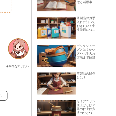
徴と活用事例
を紹介
革製品のお手
入れに知って
おきたい！中
性洗剤につい
て
デッキシュー
ズとは？使い
方やお手入れ
方法まで解説
革製品を知りたい
革製品の脱色
とは？
す。
セミアニリン
仕上げとは？
革の仕上げ方
法のひとつ