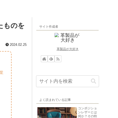
たものを
サイト作成者
2024.02.25
革製品が大好き
業
よく読まれている記事
コンポジショ
ンレザーとは
何か？その特