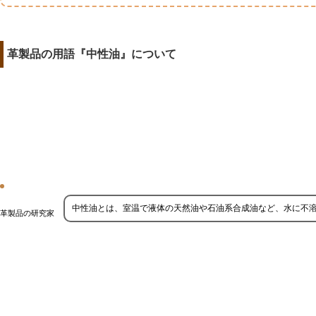
革製品の用語『中性油』について
中性油とは、室温で液体の天然油や石油系合成油など、水に不
革製品の研究家