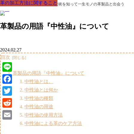
革の加工方法に関すること
革の加工方法に関すること
革の加工方法に関すること
革の加工方法に関すること
革の加工方法に関すること
革の加工方法に関すること
革の加工方法に関すること
革製品の部品の呼び名・素材・技術を知って一生モノの革製品と出会う
革製品の用語『中性油』について
2024.02.27
目次
革製品の用語『中性油』について
Line
中性油とは。
Facebook
中性油とは何か
中性油の種類
Twitter
中性油の用途
Reddit
中性油の使用方法
中性油による革のケア方法
Email