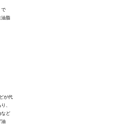
」で
性油脂
どが代
あり、
油など
ダ油