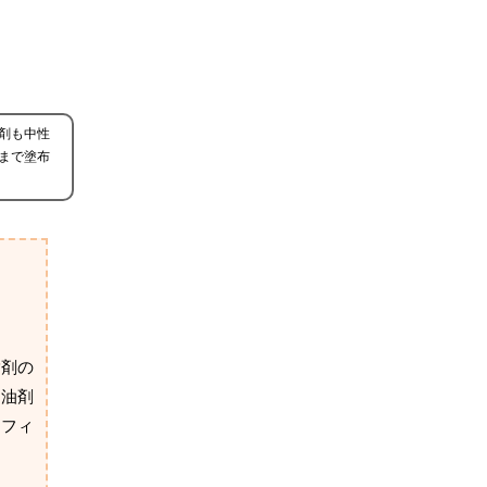
剤も中性
まで塗布
脂剤の
た油剤
ッフィ