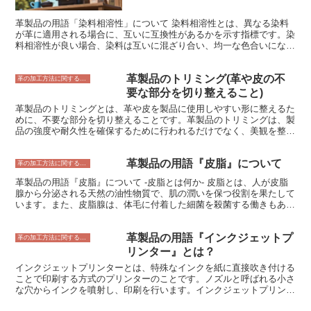
革製品の用語「染料相溶性」について 染料相溶性とは、異なる染料
が革に適用される場合に、互いに互換性があるかを示す指標です。染
料相溶性が良い場合、染料は互いに混ざり合い、均一な色合いになり
ます。染料相溶性が悪い場合、染料は互いに混ざり合わず、ムラのあ
る色合いになります。 革製品の染料相溶性は、革のタイプ、染料の
革製品のトリミング(革や皮の不
種類、染料の濃度などによって決まります。一般的に、革のタイプと
革の加工方法に関すること
染料の種類が同じであれば、染料相溶性は良好です。また、染料の濃
要な部分を切り整えること)
度が低いほど、染料相溶性は良好です。 染料相溶性が悪い場合、染
革製品のトリミングとは、革や皮を製品に使用しやすい形に整えるた
料は互いに混ざり合わず、ムラのある色合いになります。これは、染
めに、不要な部分を切り整えることです。革製品のトリミングは、製
料の定着が不十分な場合や、染料の種類が異なる場合に起こりやすい
品の強度や耐久性を確保するために行われるだけでなく、美観を整え
です。染料相溶性が悪いと、革製品の色合いが不均一になり、美観を
るためにも欠かせません。 革製品のトリミングには、手作業と機械
損ねてしまいます。また、染料が定着していないため、色落ちしやす
作業の2つの方法があります。手作業のトリミングは、熟練の職人が
くなります。 この情報が皆様の革製品の染料相溶性の理解に少しで
革製品の用語『皮脂』について
革をカッターやハサミで切り整えるというものです。また、機械作業
革の加工方法に関すること
もお役に立てれば幸いです。ご不明な点がございましたら、お気軽に
のトリミングは、革を機械で裁断して切り整えるというものです。機
お問い合わせください。
革製品の用語『皮脂』について -皮脂とは何か- 皮脂とは、人が皮脂
械作業のトリミングは、手作業よりも作業効率が良く、一定の品質を
腺から分泌される天然の油性物質で、肌の潤いを保つ役割を果たして
確保することができます。ただし、手作業のトリミングは、熟練の職
います。また、皮脂腺は、体毛に付着した細菌を殺菌する働きもあり
人の技術によって、より精巧なトリミングを行うことができます。
ます。皮脂は、人間の革だけでなく、動物の革にも含まれています。
革製品のトリミングは、革製品を作る上で最も重要な工程の一つで
人の皮脂は、中鎖脂肪酸、ワックスエステル、スクアレン、コレステ
す。革を正確に切り整えることで、製品の強度や耐久性を確保し、美
革製品の用語『インクジェットプ
ロール、ビタミンE、脂肪酸などの成分で構成されています。中鎖脂
革の加工方法に関すること
観を整えることができます。革製品のトリミングは、熟練の職人によ
肪酸は、皮脂腺の主な成分で、皮脂の抗菌作用や保湿作用に関与して
リンター』とは？
って行われることが多く、その技術は革製品の品質を左右する重要な
います。ワックスエステルは、皮脂腺のもう一つの主要成分で、皮脂
要素となります。
インクジェットプリンターとは、特殊なインクを紙に直接吹き付ける
の光沢や防水性を保つ働きをしています。スクアレンは、皮脂腺の分
ことで印刷する方式のプリンターのことです。ノズルと呼ばれる小さ
泌物を多く含む物質で、皮脂の抗酸化作用に関与しています。コレス
な穴からインクを噴射し、印刷を行います。インクジェットプリンタ
テロールは、皮脂腺の分泌物を多く含む物質で、皮脂の保湿作用や柔
ーは、レーザープリンターに比べて安価でコンパクトな製品が多いた
軟性を保つ働きをしています。ビタミンEは、皮脂腺の分泌物を多く