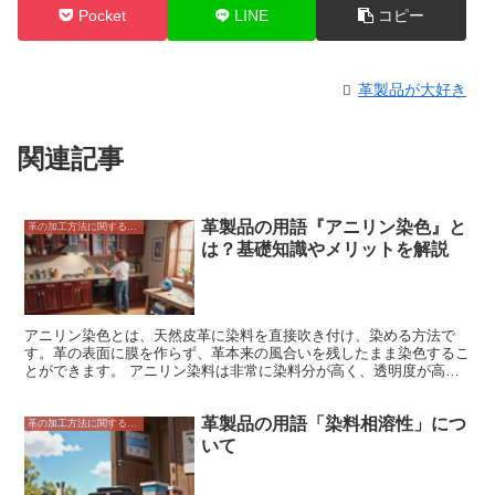
Pocket
LINE
コピー
革製品が大好き
関連記事
革製品の用語『アニリン染色』と
革の加工方法に関すること
は？基礎知識やメリットを解説
アニリン染色とは、天然皮革に染料を直接吹き付け、染める方法で
す。革の表面に膜を作らず、革本来の風合いを残したまま染色するこ
とができます。 アニリン染料は非常に染料分が高く、透明度が高い
ため、革本来の色味をそのまま残すことができます。また、革の風合
いを損なわないので、革本来の柔らかさや弾力性を保つことができま
革製品の用語「染料相溶性」につ
す。さらに、アニリン染料は耐光性に優れているため、色褪せしにく
革の加工方法に関すること
く、経年変化を楽しめます。 アニリン染料は非常に高価な染料のた
いて
め、アニリン染料で染色された革製品は高級品として扱われていま
す。また、アニリン染色革は他の染色革に比べて、キズや汚れが目立
ちやすいため、取り扱いに注意が必要です。