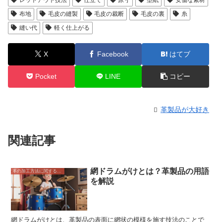
布地
毛皮の縫製
毛皮の裁断
毛皮の裏
糸
縫い代
軽く仕上がる
X
Facebook
はてブ
Pocket
LINE
コピー
革製品が大好き
関連記事
網ドラムがけとは？革製品の用語
革の加工方法に関すること
を解説
網ドラムがけとは、革製品の表面に網状の模様を施す技法のことで