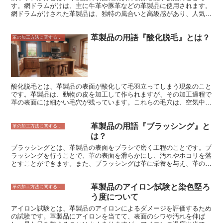
す。網ドラムがけは、主に牛革や豚革などの革製品に使用されます。
網ドラムがけされた革製品は、独特の風合いと高級感があり、人気の
高い革製品となっています。 網ドラムがけは、革製品の表面に網状
の模様を施す技法です。この技法は、19世紀のフランスで開発され
革製品の用語『酸化脱毛』とは？
たと言われています。網ドラムがけは、革製品の表面に網状の模様を
革の加工方法に関すること
施すことで、革製品に独特の風合いと高級感を持たせることができま
す。 網ドラムがけは、革製品の表面に網状の模様を施す技法です。
この技法は、革製品の表面を特殊な機械で加工することで、網状の模
様を施します。網ドラムがけされた革製品は、独特の風合いと高級感
があり、人気の高い革製品となっています。
酸化脱毛とは、革製品の表面が酸化して毛羽立ってしまう現象のこと
です。革製品は、動物の皮を加工して作られますが、その加工過程で
革の表面には細かい毛穴が残っています。これらの毛穴は、空気中の
酸素や湿気と触れることで酸化し、毛羽立ってしまいます。毛羽立っ
てしまった革製品は、見た目が悪くなるだけでなく、触り心地も悪く
革製品の用語『ブラッシング』と
なります。また、毛羽立っている部分から革が破れてしまうこともあ
革の加工方法に関すること
ります。 酸化脱毛を防ぐためには、革製品を直射日光や湿気の多い
は？
場所に長時間放置しないことが大切です。また、革製品に汚れが付着
ブラッシングとは、革製品の表面をブラシで磨く工程のことです。ブ
した場合は、すぐに柔らかい布やブラシで汚れを落とすようにしまし
ラッシングを行うことで、革の表面を滑らかにし、汚れやホコリを落
ょう。革製品の汚れを落とす際は、水や洗剤を使用しないように注意
とすことができます。また、ブラッシングは革に栄養を与え、革の寿
してください。水や洗剤を使用すると、革製品が硬くなったり、変色
命を延ばす効果もあります。 ブラッシングを行う際には、まず革製
したりすることがあります。革製品の汚れを落とす際は、専用のクリ
品のホコリや汚れをブラシで払い落とします。その後、革製品に合っ
ーナーを使用するのがおすすめです。
革製品のアイロン試験と染色堅ろ
た専用のブラシで革の表面を磨いていきます。ブラッシングを行う際
革の加工方法に関すること
は、力を入れすぎないように注意しましょう。力を入れすぎると、革
う度について
を傷つけてしまう可能性があります。 ブラッシングを行う頻度は、
アイロン試験とは、革製品のアイロンによるダメージを評価するため
革製品の使用頻度によって異なります。革製品を頻繁に使用している
の試験です。革製品にアイロンを当てて、表面のシワや汚れを伸ば
場合は、週に1～2回ブラッシングを行うのがおすすめです。革製品