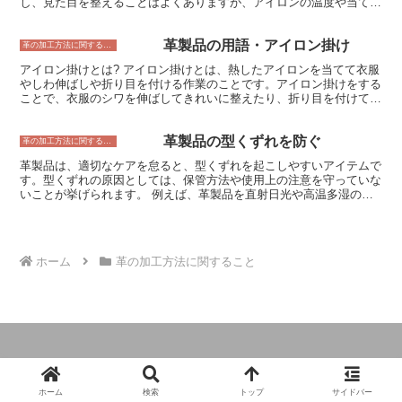
し、見た目を整えることはよくありますが、アイロンの温度や当て方
をあまり使用していない場合は、月に1～2回ブラッシングを行う程
によっては、革製品を傷つけてしまう可能性があります。そこで、ア
度で十分です。 ブラッシングは、革製品を長持ちさせるために欠か
イロン試験では、革製品にアイロンを当てた場合のダメージを評価す
せない工程です。ブラッシングを定期的に行うことで、革製品を常に
革製品の用語・アイロン掛け
ることで、アイロンの使用上の注意点を明らかにし、革製品を傷つけ
革の加工方法に関すること
きれいな状態に保ち、革の寿命を延ばすことができます。
ずにアイロンをかける方法を確立することを目的としています。 ア
アイロン掛けとは? アイロン掛けとは、熱したアイロンを当てて衣服
イロン試験の方法は、JIS L 1099「革製品のアイロン試験方法」に規
やしわ伸ばしや折り目を付ける作業のことです。アイロン掛けをする
定されています。この試験では、革製品に一定の温度でアイロンを当
ことで、衣服のシワを伸ばしてきれいに整えたり、折り目を付けて形
て、アイロン後の革製品の表面状態を評価します。評価項目には、シ
を整えたりすることができます。アイロン掛けには、高温で一気にシ
ワの伸び具合、汚れの落ち具合、表面の損傷の有無などがあります。
ワを伸ばす方法と、低温でゆっくりとシワを伸ばす方法の2種類があ
アイロン試験の結果は、革製品のアイロン耐性を評価するのに用いら
革製品の型くずれを防ぐ
ります。高温で一気にシワを伸ばす方法は、シワが頑固な場合や、厚
革の加工方法に関すること
れ、アイロン使用上の注意点を表示するのに役立てることができま
手の生地の場合に向いています。低温でゆっくりとシワを伸ばす方法
す。
革製品は、適切なケアを怠ると、型くずれを起こしやすいアイテムで
は、デリケートな生地の場合や、シワがそれほど頑固でない場合に向
す。型くずれの原因としては、保管方法や使用上の注意を守っていな
いています。
いことが挙げられます。 例えば、革製品を直射日光や高温多湿の場
所に保管すると、革が硬化して型くずれしやすくなります。また、重
いものを入れすぎたり、過度に曲げたりすると、革が伸びて型くずれ
する原因となります。 また、革製品を雨や水に濡らさないように注
意することも大切です。革は水に弱く、濡れるとシミや型くずれを起
ホーム
革の加工方法に関すること
こすことがあります。濡れてしまった場合は、すぐに柔らかい布で拭
き取り、陰干しして乾かしましょう。 革製品を長持ちさせるために
は、保管方法や使用上の注意を守ることが大切です。そうすること
で、型くずれを防ぎ、革製品を美しい状態に保つことができます。
© 2024 革製品とオーダーのガイドブック.
ホーム
検索
トップ
サイドバー