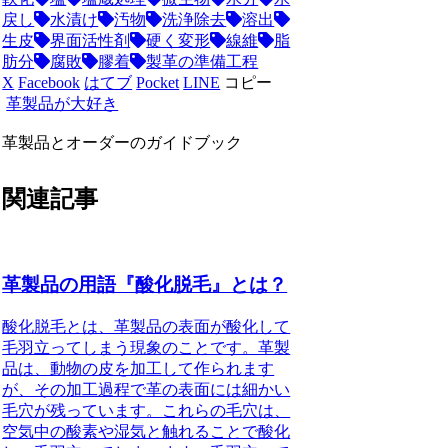
戻し
水漬け
汚物
洗浄除去
溶出
生皮
界面活性剤
硬く変形
線維
脂
肪分
腐敗
膠着
製革の準備工程
X
Facebook
はてブ
Pocket
LINE
コピー
革製品が大好き
革製品とオーダーのガイドブック
関連記事
革製品の用語『酸化脱毛』とは？
酸化脱毛とは、革製品の表面が酸化して
毛羽立ってしまう現象のことです。革製
品は、動物の皮を加工して作られます
が、その加工過程で革の表面には細かい
毛穴が残っています。これらの毛穴は、
空気中の酸素や湿気と触れることで酸化