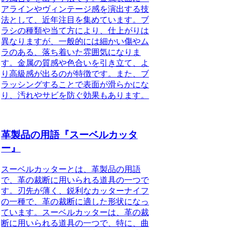
アラインやヴィンテージ感を演出する技
法として、近年注目を集めています。ブ
ラシの種類や当て方により、仕上がりは
異なりますが、一般的には細かい傷やム
ラのある、落ち着いた雰囲気になりま
す。金属の質感や色合いを引き立て、よ
り高級感が出るのが特徴です。また、ブ
ラッシングすることで表面が滑らかにな
り、汚れやサビを防ぐ効果もあります。
革製品の用語『スーベルカッタ
ー』
スーベルカッターとは、革製品の用語
で、革の裁断に用いられる道具の一つで
す。刃先が薄く、鋭利なカッターナイフ
の一種で、革の裁断に適した形状になっ
ています。スーベルカッターは、革の裁
断に用いられる道具の一つで、特に、曲