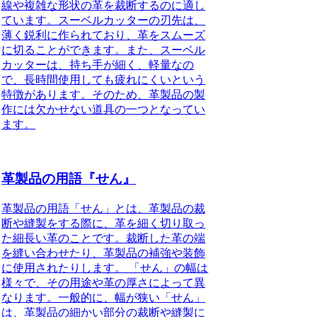
線や複雑な形状の革を裁断するのに適し
ています。スーベルカッターの刃先は、
薄く鋭利に作られており、革をスムーズ
に切ることができます。また、スーベル
カッターは、持ち手が細く、軽量なの
で、長時間使用しても疲れにくいという
特徴があります。そのため、革製品の製
作には欠かせない道具の一つとなってい
ます。
革製品の用語『せん』
革製品の用語「せん」とは、革製品の裁
断や縫製をする際に、革を細く切り取っ
た細長い革のことです。裁断した革の端
を縫い合わせたり、革製品の補強や装飾
に使用されたりします。 「せん」の幅は
様々で、その用途や革の厚さによって異
なります。一般的に、幅が狭い「せん」
は、革製品の細かい部分の裁断や縫製に