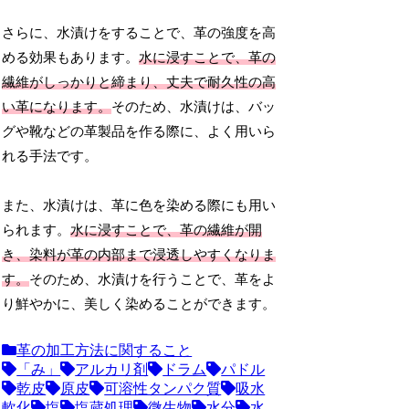
さらに、水漬けをすることで、革の強度を高
める効果もあります。
水に浸すことで、革の
繊維がしっかりと締まり、丈夫で耐久性の高
い革になります。
そのため、水漬けは、バッ
グや靴などの革製品を作る際に、よく用いら
れる手法です。
また、水漬けは、革に色を染める際にも用い
られます。
水に浸すことで、革の繊維が開
き、染料が革の内部まで浸透しやすくなりま
す。
そのため、水漬けを行うことで、革をよ
り鮮やかに、美しく染めることができます。
革の加工方法に関すること
「み」
アルカリ剤
ドラム
パドル
乾皮
原皮
可溶性タンパク質
吸水
軟化
塩
塩蔵処理
微生物
水分
水