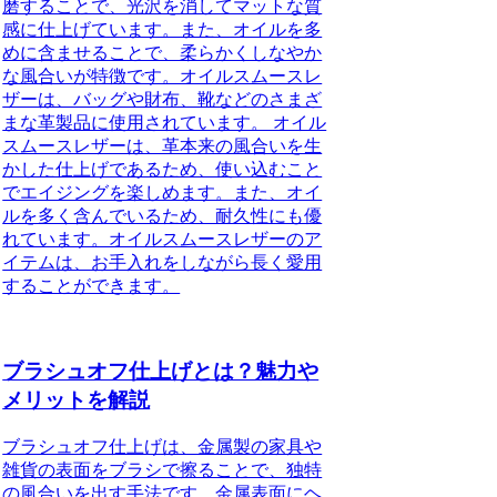
磨することで、光沢を消してマットな質
感に仕上げています。また、オイルを多
めに含ませることで、柔らかくしなやか
な風合いが特徴です。オイルスムースレ
ザーは、バッグや財布、靴などのさまざ
まな革製品に使用されています。 オイル
スムースレザーは、革本来の風合いを生
かした仕上げであるため、使い込むこと
でエイジングを楽しめます。また、オイ
ルを多く含んでいるため、耐久性にも優
れています。オイルスムースレザーのア
イテムは、お手入れをしながら長く愛用
することができます。
ブラシュオフ仕上げとは？魅力や
メリットを解説
ブラシュオフ仕上げは、金属製の家具や
雑貨の表面をブラシで擦ることで、独特
の風合いを出す手法です。金属表面にヘ