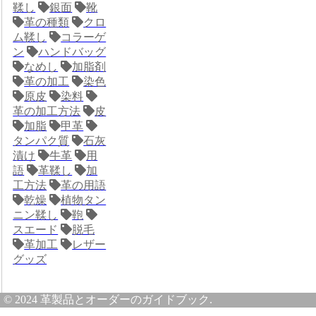
鞣し
銀面
靴
革の種類
クロ
ム鞣し
コラーゲ
ン
ハンドバッグ
なめし
加脂剤
革の加工
染色
原皮
染料
革の加工方法
皮
加脂
甲革
タンパク質
石灰
漬け
牛革
用
語
革鞣し
加
工方法
革の用語
乾燥
植物タン
ニン鞣し
鞄
スエード
脱毛
革加工
レザー
グッズ
© 2024 革製品とオーダーのガイドブック.