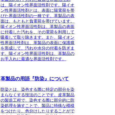
は、陽イオン性界面活性剤です。陽イオ
ン性界面活性剤とは、表面に陽電荷を帯
びた界面活性剤の一種です。革製品の表
面は、もともと負電荷を帯びています。
陽イオン性界面活性剤は、革製品の表面
に付着した汚れを、その電荷を利用して
吸着して取り除きます。また、陽イオン
性界面活性剤は、革製品の表面に保護膜
を形成して、汚れや水分の付着を防ぎま
す。陽イオン性界面活性剤は、革製品の
お手入れに最適な界面活性剤です。
革製品の用語『防染』について
防染とは、染色する際に特定の部分を染
まらなくする技法のことです。皮革製品
の製造工程で、染色する際に部分的に防
染処理を施すことで、製品に特殊な模様
をつけたり、色分けしたりすることがで