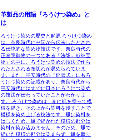
革製品の用語『ろうけつ染め』と
は
ろうけつ染めの歴史と起源 ろうけつ染め
は、奈良時代に中国から伝来したとされ
る伝統的な染め物技法です。奈良時代の
正倉院御物の一つである「法隆寺献納宝
物」の中に、ろうけつ染めの技法で作ら
れたとされる布切れが収められていま
す。また、平安時代の『延喜式』にもろ
うけつ染めの記載があり、奈良時代から
平安時代にはすでに日本にろうけつ染め
の技法が伝わっていたことがわかりま
す。 ろうけつ染めは、布に蝋を塗って模
様を描き、その上から染料を浸すことで
模様を染め上げる技法です。蝋は染料を
はじくため、蝋で描かれた模様の部分は
染料が染み込みません。そのため、蝋で
描いた模様の部分は染まらず、蝋を取り