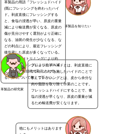
革製品の用語『フレッシュドハイド
(既にフレッシングを終わったハイ
ド。剥皮直後にフレッシングする
と、食塩の浸透が早い、原皮の重量
革製品を知りたい
減により輸送費が安くなる、原皮の
傷が見分けやすく選別がより正確に
なる、油斑の発生が少なくなる、な
どの利点により、最近フレッシング
後塩蔵した原皮が多くなっている。
生皮の重量はトリミングにより約
4％、フレッシングにより約18％減
フレッシュドハイドとは、剥皮直後に
るので、割増価格で取引されてい
フレッシングを施したハイドのことで
る。)』について教えて下さい。
す。フレッシングとは、皮から余分な
肉や脂肪を取り除く作業のことです。
革製品の研究家
フレッシュドハイドにすることで、食
塩の浸透が早くなり、原皮の重量が減
るため輸送費が安くなります。
他にもメリットはあります