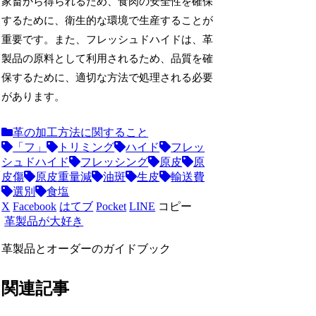
家畜から得られるため、食肉の安全性を確保
するために、衛生的な環境で生産することが
重要です。また、フレッシュドハイドは、革
製品の原料として利用されるため、品質を確
保するために、適切な方法で処理される必要
があります。
革の加工方法に関すること
「フ」
トリミング
ハイド
フレッ
シュドハイド
フレッシング
原皮
原
皮傷
原皮重量減
油斑
生皮
輸送費
選別
食塩
X
Facebook
はてブ
Pocket
LINE
コピー
革製品が大好き
革製品とオーダーのガイドブック
関連記事