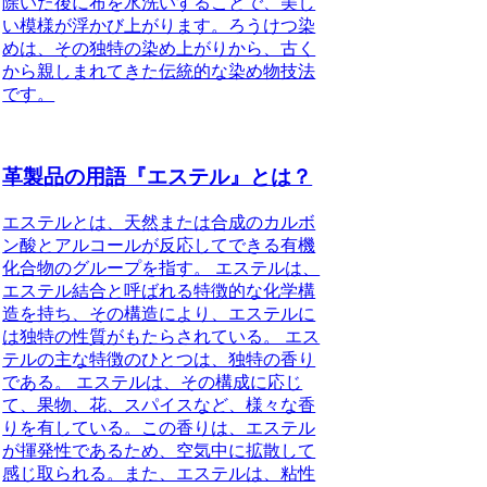
除いた後に布を水洗いすることで、美し
い模様が浮かび上がります。ろうけつ染
めは、その独特の染め上がりから、古く
から親しまれてきた伝統的な染め物技法
です。
革製品の用語『エステル』とは？
エステルとは、天然または合成のカルボ
ン酸とアルコールが反応してできる有機
化合物のグループを指す。 エステルは、
エステル結合と呼ばれる特徴的な化学構
造を持ち、その構造により、エステルに
は独特の性質がもたらされている。 エス
テルの主な特徴のひとつは、独特の香り
である。 エステルは、その構成に応じ
て、果物、花、スパイスなど、様々な香
りを有している。この香りは、エステル
が揮発性であるため、空気中に拡散して
感じ取られる。また、エステルは、粘性