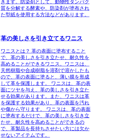
きます。防染剤として、動物性タンパク
質を分解する酵素や、防染剤が塗布され
た型紙を使用する方法などがあります。
革の美しさを引き立てるワニス
ワニスとは？ 革の表面に塗布すること
で、革の美しさを引き立たせ、耐久性を
高めることができるワニス。ワニスは、
天然樹脂や合成樹脂を溶剤で溶かしたも
ので、革の表面に塗ると、薄い膜を形成
して革を保護します。 ワニスは、革の表
面にツヤを与え、革の美しさを引き立た
せる効果があります。また、ワニスは革
を保護する効果があり、革の表面を汚れ
や傷から守ります。 ワニスは、革の表面
に塗布するだけで、革の美しさを引き立
たせ、耐久性を高めることができるの
で、革製品を長持ちさせたい方には欠か
せないアイテムです。