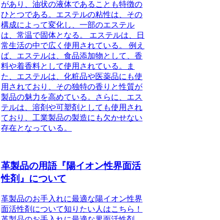
があり、油状の液体であることも特徴の
ひとつである。エステルの粘性は、その
構成によって変化し、一部のエステル
は、常温で固体となる。 エステルは、日
常生活の中で広く使用されている。 例え
ば、エステルは、食品添加物として、香
料や着香料として使用されている。ま
た、エステルは、化粧品や医薬品にも使
用されており、その独特の香りと性質が
製品の魅力を高めている。さらに、エス
テルは、溶剤や可塑剤としても使用され
ており、工業製品の製造にも欠かせない
存在となっている。
革製品の用語『陽イオン性界面活
性剤』について
革製品のお手入れに最適な陽イオン性界
面活性剤について知りたい人はこちら！
革製品のお手入れに最適な界面活性剤