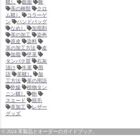
鞣し
銀面
靴
革の種類
クロ
ム鞣し
コラーゲ
ン
ハンドバッグ
なめし
加脂剤
革の加工
染色
原皮
染料
革の加工方法
皮
加脂
甲革
タンパク質
石灰
漬け
牛革
用
語
革鞣し
加
工方法
革の用語
乾燥
植物タン
ニン鞣し
鞄
スエード
脱毛
革加工
レザー
グッズ
© 2024 革製品とオーダーのガイドブック.