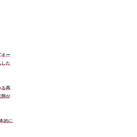
ずオー
札した
いる商
状態が
本的に