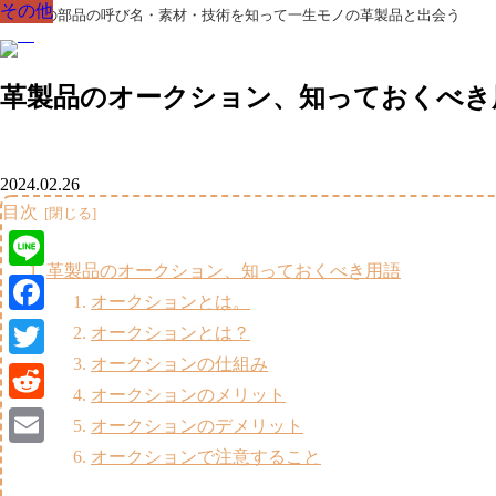
その他
その他
その他
その他
その他
その他
その他
革製品の部品の呼び名・素材・技術を知って一生モノの革製品と出会う
革製品のオークション、知っておくべき
2024.02.26
目次
革製品のオークション、知っておくべき用語
Line
オークションとは。
Facebook
オークションとは？
オークションの仕組み
Twitter
オークションのメリット
Reddit
オークションのデメリット
オークションで注意すること
Email