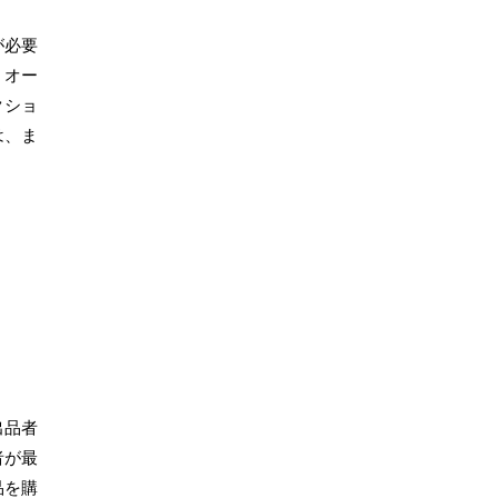
が必要
、オー
クショ
は、ま
出品者
者が最
品を購