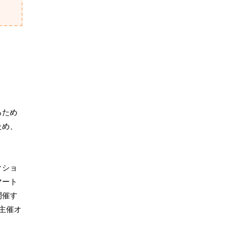
るため
ため、
クショ
マート
開催す
主催オ