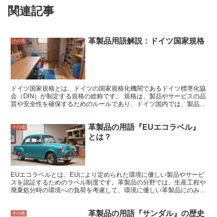
関連記事
革製品用語解説：ドイツ国家規格
その他
ドイツ国家規格とは、ドイツの国家規格化機関であるドイツ標準化協
会（DIN）が制定する規格の総称です。 規格は、製品やサービスの品
質や安全性を確保するためのルールであり、ドイツ国内では、製品や
サービスの製造や販売を行う際に、DIN規格に準拠することが義務付
けられています。 DIN規格には、機械製品、電気製品、化学製品、自
革製品の用語『EUエコラベル』
動車、建設資材、食品など、幅広い分野をカバーしており、革製品に
その他
関する規格も数多く制定されています。 革製品に関するDIN規格に
とは？
は、革の品質試験方法や、革製品の製造方法、革製品の安全基準など
が含まれており、これらの規格に準拠することで、革製品の品質や安
全性を確保することができます。 また、ドイツ国家規格は、ドイツ
だけでなく、ヨーロッパや世界各国でも広く採用されており、国際的
な規格として認識されています。
EUエコラベルとは、EUにより定められた環境に優しい製品やサービ
スを認証するためのラベル制度です。革製品の分野では、生産工程や
廃棄処分時の環境への負荷を考慮して、環境に優しい革製品にのみ認
証が与えられます。 EUエコラベルの基準は、皮革のなめし工程で有
害化学物質の使用を制限し、廃棄処分時の環境への負荷を最小限にす
革製品の用語『サンダル』の歴史
ることを目指しています。また、革製品の生産地や労働条件について
その他