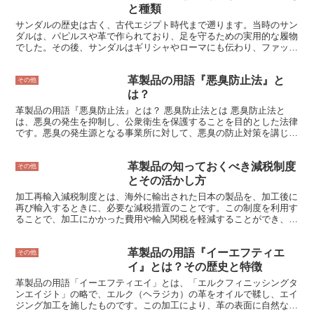
も厳しい基準が設けられており、持続可能な革製品の生産を促進して
と種類
います。 革製品の分野でEUエコラベルを取得するには、製品の生産
サンダルの歴史は古く、古代エジプト時代まで遡ります。当時のサン
工程や廃棄処分時の環境への負荷を証明する必要があります。申請
ダルは、パピルスや革で作られており、足を守るための実用的な履物
は、EU加盟国に本社を置く企業や組織が行うことができます。申請
でした。その後、サンダルはギリシャやローマにも伝わり、ファッシ
が承認されると、製品にはEUエコラベルのロゴが貼付されることに
ョンアイテムとしても人気を博しました。 サンダルは、様々な種類
なります。 EUエコラベルは、革製品の品質と環境への配慮の証とさ
やデザインがあります。ストラップで足首を固定するタイプ、つま先
れます。このラベルが付いている革製品は、環境に優しい生産工程で
革製品の用語『悪臭防止法』と
が開いているタイプ、足全体を覆うタイプなどがあります。また、
その他
作られており、廃棄処分時の環境への負荷も最小限に抑えられていま
革、布、ゴムなど、様々な素材で作られています。 サンダルは、夏
は？
す。EUエコラベルの基準は、今後も環境への負荷を軽減することを
に履く履物として人気が高いです。通気性が良く、蒸れにくいからで
目指して、継続的に改善されていく予定です。
革製品の用語『悪臭防止法』とは？ 悪臭防止法とは 悪臭防止法と
す。また、サンダルはカジュアルな服装にも、フォーマルな服装にも
は、悪臭の発生を抑制し、公衆衛生を保護することを目的とした法律
合わせることができます。 サンダルは、履くことで足元を涼しく快
です。悪臭の発生源となる事業所に対して、悪臭の防止対策を講じる
適に保つことができます。また、サンダルは足を美しく見せる効果も
ことを義務づけています。 臭気による健康被害には、めまい、頭
あります。
痛、吐き気、呼吸困難などがあります。また、臭気は、精神衛生上も
革製品の知っておくべき減税制度
悪影響を及ぼし、不眠や食欲不振、うつ病などの症状を引き起こすこ
その他
ともあります。 悪臭防止法は、悪臭の発生源となる事業所に対し
とその活かし方
て、悪臭の防止対策を講じることを義務づけています。悪臭の防止対
加工再輸入減税制度とは、海外に輸出された日本の製品を、加工後に
策には、以下のものが挙げられます。 ・悪臭の発生源を密閉する。
再び輸入するときに、必要な減税措置のことです。この制度を利用す
・悪臭を発生させない生産工程を採用する。 ・悪臭を発生させて
ることで、加工にかかった費用や輸入関税を軽減することができ、企
も、それが外部に漏れないようにする。 ・悪臭を発生させても、そ
業の輸出入を促進することができます。 加工再輸入減税制度のメリ
れが外部に漏れないようにする。 ・悪臭を発生させても、それが外
ットは、企業がより競争力のある価格で製品を輸出することができる
部に漏れないようにする。 悪臭防止法は、公衆衛生を保護するため
革製品の用語『イーエフティエ
点です。加工費や輸入関税が軽減されることで、企業は海外市場でよ
その他
の重要な法律です。悪臭の発生源となる事業所は、悪臭の防止対策を
り有利な価格で製品を販売できるようになります。また、この制度を
イ』とは？その歴史と特徴
講じて、悪臭の発生を抑制する必要があります。
利用することで、国内産業の空洞化を防ぐことができます。加工のた
革製品の用語「イーエフティエイ」とは、「エルクフィニッシングタ
めに海外に製品を輸出しても、加工後に再び輸入すれば、国内産業を
ンエイジト」の略で、エルク（ヘラジカ）の革をオイルで鞣し、エイ
保護することができるためです。
ジング加工を施したものです。この加工により、革の表面に自然なシ