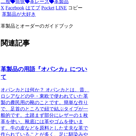
二股
筒状
革レース
革製品
X
Facebook
はてブ
Pocket
LINE
コピー
革製品が大好き
革製品とオーダーのガイドブック
関連記事
革製品の用語『オパンカ』につい
て
オパンカとは何か？ オパンカとは、昔、
ロシアなどの中・東欧で使われていた革
製の農民用の靴のことです。簡単な作り
で、足首のところで紐で結ぶタイプが一
般的です。土踏まず部分にレザーの１枚
革を使い、靴底には革やゴムを使いま
す。牛の皮などを原料とした丈夫な革で
作られていることが多く、足に馴染みや