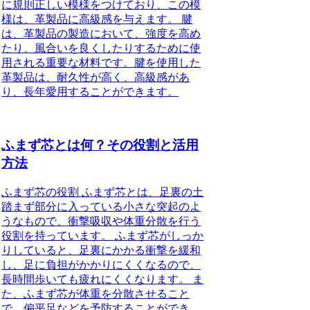
に規則正しい模様をつけており、この模
様は、革製品に高級感を与えます。 腱
は、革製品の製造において、強度を高め
たり、風合いを良くしたりするために使
用される重要な材料です。腱を使用した
革製品は、耐久性が高く、高級感があ
り、長年愛用することができます。
ふまず芯とは何？その役割と活用
方法
ふまず芯の役割 ふまず芯とは、足裏の土
踏まず部分に入っている小さな突起のよ
うなもので、衝撃吸収や体重分散を行う
役割を持っています。 ふまず芯がしっか
りしていると、足裏にかかる衝撃を緩和
し、足に負担がかかりにくくなるので、
長時間歩いても疲れにくくなります。 ま
た、ふまず芯が体重を分散させること
で、偏平足などを予防することができ、