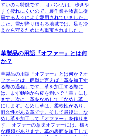
すいのも特徴です。 オパンカは、歩きや
すく疲れにくいので、農作業や牧畜に従
事する人々によく愛用されていました。
また、雪が降り積もる地域では、足を冷
えから守るためにも重宝されました。
革製品の用語『オファー』とは何
か？
革製品の用語『オファー』とは何か？オ
ファーとは、簡単に言えば「革を加工す
る際の過程」です。革を加工する際に
は、まず動物から皮を剥いで「革」にし
ます。次に、革をなめして「なめし革」
にします。なめし革は、柔軟性があり、
耐久性がある革です。そして最後に、な
めし革を加工して「オファー」を作りま
す。 オファーの意味オファーには、様々
な種類があります。革の表面を加工して