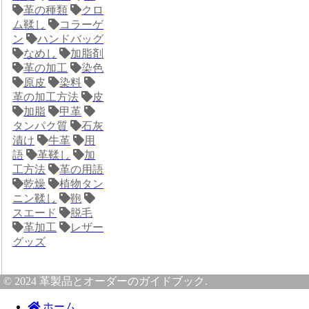
革の種類
クロ
ム鞣し
コラーゲ
ン
ハンドバッグ
なめし
加脂剤
革の加工
染色
原皮
染料
革の加工方法
皮
加脂
甲革
タンパク質
石灰
漬け
牛革
用
語
革鞣し
加
工方法
革の用語
乾燥
植物タン
ニン鞣し
鞄
スエード
脱毛
革加工
レザー
グッズ
© 2024 革製品とオーダーのガイドブック.
ホーム