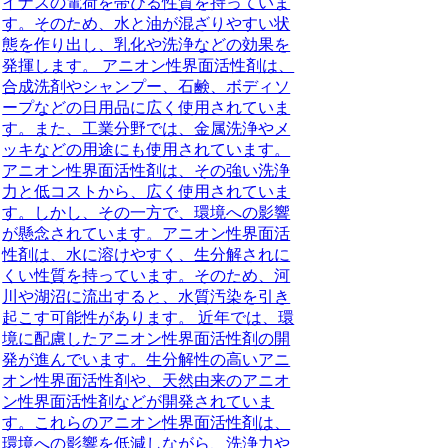
イナスの電荷を帯びる性質を持っていま
す。そのため、水と油が混ざりやすい状
態を作り出し、乳化や洗浄などの効果を
発揮します。 アニオン性界面活性剤は、
合成洗剤やシャンプー、石鹸、ボディソ
ープなどの日用品に広く使用されていま
す。また、工業分野では、金属洗浄やメ
ッキなどの用途にも使用されています。
アニオン性界面活性剤は、その強い洗浄
力と低コストから、広く使用されていま
す。しかし、その一方で、環境への影響
が懸念されています。アニオン性界面活
性剤は、水に溶けやすく、生分解されに
くい性質を持っています。そのため、河
川や湖沼に流出すると、水質汚染を引き
起こす可能性があります。 近年では、環
境に配慮したアニオン性界面活性剤の開
発が進んでいます。生分解性の高いアニ
オン性界面活性剤や、天然由来のアニオ
ン性界面活性剤などが開発されていま
す。これらのアニオン性界面活性剤は、
環境への影響を低減しながら、洗浄力や