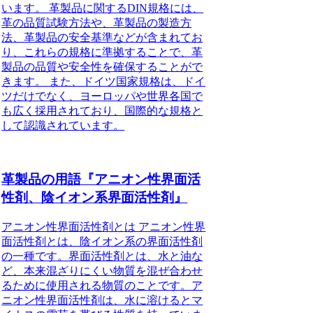
います。 革製品に関するDIN規格には、
革の品質試験方法や、革製品の製造方
法、革製品の安全基準などが含まれてお
り、これらの規格に準拠することで、革
製品の品質や安全性を確保することがで
きます。 また、ドイツ国家規格は、ドイ
ツだけでなく、ヨーロッパや世界各国で
も広く採用されており、国際的な規格と
して認識されています。
革製品の用語『アニオン性界面活
性剤、陰イオン系界面活性剤』
アニオン性界面活性剤とは アニオン性界
面活性剤とは、陰イオン系の界面活性剤
の一種です。界面活性剤とは、水と油な
ど、本来混ざりにくい物質を混ぜ合わせ
るために使用される物質のことです。ア
ニオン性界面活性剤は、水に溶けるとマ