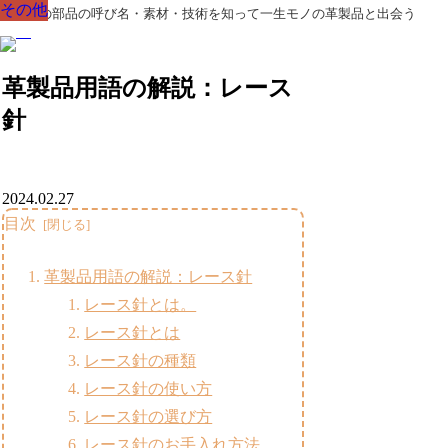
その他
その他
その他
その他
その他
その他
その他
革製品の部品の呼び名・素材・技術を知って一生モノの革製品と出会う
革製品用語の解説：レース
針
2024.02.27
目次
革製品用語の解説：レース針
レース針とは。
レース針とは
レース針の種類
レース針の使い方
レース針の選び方
レース針のお手入れ方法