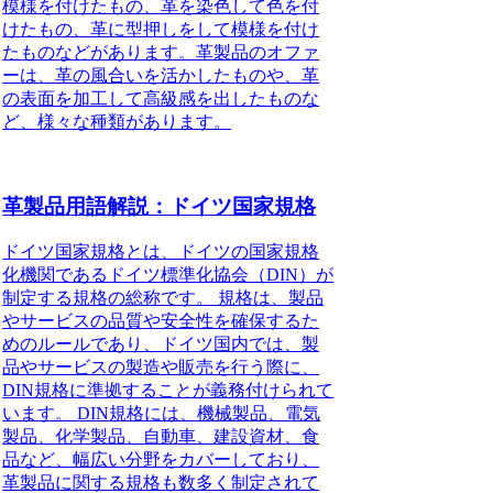
模様を付けたもの、革を染色して色を付
けたもの、革に型押しをして模様を付け
たものなどがあります。革製品のオファ
ーは、革の風合いを活かしたものや、革
の表面を加工して高級感を出したものな
ど、様々な種類があります。
革製品用語解説：ドイツ国家規格
ドイツ国家規格とは、ドイツの国家規格
化機関であるドイツ標準化協会（DIN）が
制定する規格の総称です。 規格は、製品
やサービスの品質や安全性を確保するた
めのルールであり、ドイツ国内では、製
品やサービスの製造や販売を行う際に、
DIN規格に準拠することが義務付けられて
います。 DIN規格には、機械製品、電気
製品、化学製品、自動車、建設資材、食
品など、幅広い分野をカバーしており、
革製品に関する規格も数多く制定されて