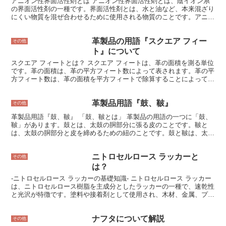
アニオン性界面活性剤とは アニオン性界面活性剤とは、陰イオン系
特恵関税率特定の国や地域から輸入される物品に適用される、通常の
の界面活性剤の一種です。界面活性剤とは、水と油など、本来混ざり
関税率よりも低い関税率です。
にくい物質を混ぜ合わせるために使用される物質のことです。アニオ
ン性界面活性剤は、水に溶けるとマイナスの電荷を帯びる性質を持っ
ています。そのため、水と油が混ざりやすい状態を作り出し、乳化や
革製品の用語『スクエア フィー
洗浄などの効果を発揮します。 アニオン性界面活性剤は、合成洗剤
その他
やシャンプー、石鹸、ボディソープなどの日用品に広く使用されてい
ト』について
ます。また、工業分野では、金属洗浄やメッキなどの用途にも使用さ
スクエア フィートとは？ スクエア フィートは、革の面積を測る単位
れています。 アニオン性界面活性剤は、その強い洗浄力と低コスト
です。革の面積は、革の平方フィート数によって表されます。革の平
から、広く使用されています。しかし、その一方で、環境への影響が
方フィート数は、革の面積を平方フィートで除算することによって求
懸念されています。アニオン性界面活性剤は、水に溶けやすく、生分
められます。革の平方フィート数は、革のサイズを決定する上で重要
解されにくい性質を持っています。そのため、河川や湖沼に流出する
な要素です。革のサイズが大きいほど、革の平方フィート数は多くな
と、水質汚染を引き起こす可能性があります。 近年では、環境に配
革製品用語『鼓、鞁』
ります。 革の平方フィート数は、革の価格を決定する上で重要な要
その他
慮したアニオン性界面活性剤の開発が進んでいます。生分解性の高い
素でもあります。革の平方フィート数は多いほど、革の価格は高くな
アニオン性界面活性剤や、天然由来のアニオン性界面活性剤などが開
革製品用語『鼓、鞁』 「鼓、鞁とは」 革製品の用語の一つに「鼓、
ります。革の平方フィート数は、革の品質を決定する上で重要な要素
発されています。これらのアニオン性界面活性剤は、環境への影響を
鞁」があります。鼓とは、太鼓の胴部分に張る皮のことです。鞁と
でもあります。革の平方フィート数は多いほど、革の品質は高くなり
低減しながら、洗浄力や乳化などの効果を発揮することが期待されて
は、太鼓の胴部分と皮を締めるための紐のことです。鼓と鞁は、太鼓
ます。 革の平方フィート数は、革の用途を決定する上で重要な要素
います。
を作る上で欠かせない材料であり、太鼓の音色や耐久性に大きな影響
でもあります。革の平方フィート数は多いほど、革の用途は広くなり
を与えます。 鼓は、牛革や馬革などの動物の皮で作られます。皮の
ます。
ニトロセルロース ラッカーと
厚さや鞣し方によって、太鼓の音色が変わってきます。鞁は、麻や革
その他
などの丈夫な素材で作られます。鞁の太さや編み方によって、太鼓の
は？
耐久性が変わってきます。 鼓と鞁は、太鼓を作る上で重要な材料で
-ニトロセルロース ラッカーの基礎知識- ニトロセルロース ラッカー
あり、太鼓の音色や耐久性に大きな影響を与えます。そのため、太鼓
は、ニトロセルロース樹脂を主成分としたラッカーの一種で、速乾性
を作る際には、鼓と鞁の素材や品質にこだわり、丁寧に作ることが大
と光沢が特徴です。塗料や接着剤として使用され、木材、金属、プラ
切です。
スチックなど様々な素材に塗布することができます。ニトロセルロー
ス ラッカーは、ニトロセルロース樹脂、溶剤、可塑剤、顔料、添加
ナフタについて解説
剤などで構成されている。溶剤はニトロセルロースを溶解させるもの
その他