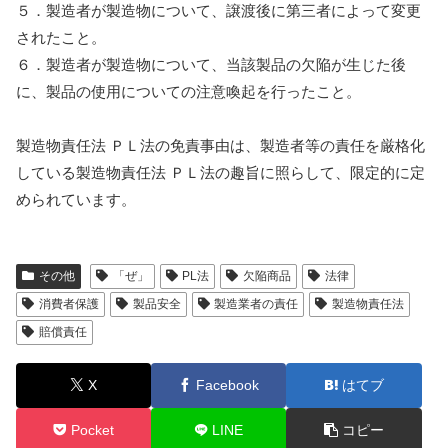
５．製造者が製造物について、譲渡後に第三者によって変更
されたこと。
６．製造者が製造物について、当該製品の欠陥が生じた後
に、製品の使用についての注意喚起を行ったこと。
製造物責任法 ＰＬ法の免責事由は、製造者等の責任を厳格化
している製造物責任法 ＰＬ法の趣旨に照らして、限定的に定
められています。
その他
「ぜ」
PL法
欠陥商品
法律
消費者保護
製品安全
製造業者の責任
製造物責任法
賠償責任
X
Facebook
はてブ
Pocket
LINE
コピー