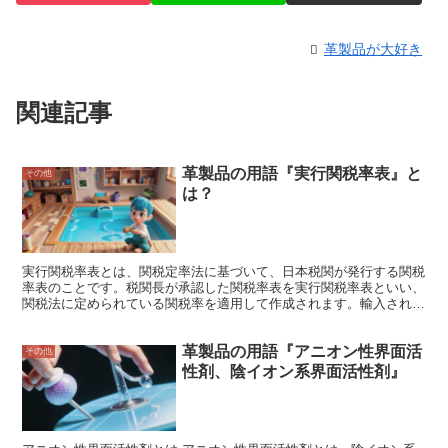
革製品が大好き
関連記事
革製品の用語『実行関税率表』と
その他
は？
実行関税率表とは、関税定率法に基づいて、日本税関が発行する関税
率表のことです。税関長が承認した関税率表を実行関税率表といい、
関税法に定められている関税率を適用して作成されます。輸入される
物品の関税額を算出するために使用され、毎年４月１日付けで改定さ
れます。 実行関税率表は、以下の項目で構成されています。 ・税番
革製品の用語『アニオン性界面活
物品を分類するためのコードであり、世界貿易機関（ＷＴＯ）の「統
その他
一システム（ＨＳ）」に基づいています。 ・物品名輸入される物品
性剤、陰イオン系界面活性剤』
の名称を記載しています。 ・関税率物品ごとに適用される関税率を
記載しています。関税率は、従価税率（物品の価格に応じて課される
関税）と従量税率（物品の数量に応じて課される関税）のいずれかで
す。 ・暫定関税率関税定率法に定められている関税率が変更された
場合、その変更が実施されるまでの間に適用される関税率です。 ・