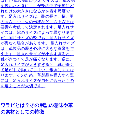
は何か 革製品の足入れサイズは、革製品
を履いたときに、足が靴の中で実際にど
れだけの大きさになるかを表す尺度で
す。足入れサイズは、靴の長さ、幅、甲
の高さ、つま先の形状など、さまざまな
要素を考慮して決定されます。足入れサ
イズは、靴のサイズによって異なります
が、同じサイズの靴でも、足入れサイズ
が異なる場合があります。 足入れサイズ
は、革製品の履き心地に大きな影響を与
えます。足入れサイズが小さすぎると、
靴がきつくて足が痛くなります。逆に、
足入れサイズが大きすぎると、靴が緩く
て足が中で動いてしまい、歩きにくくな
ります。そのため、革製品を購入する際
には、足入れサイズが自分に合ったもの
を選ぶことが大切です。
ワラビとは？その用語の意味や革
の素材としての特徴