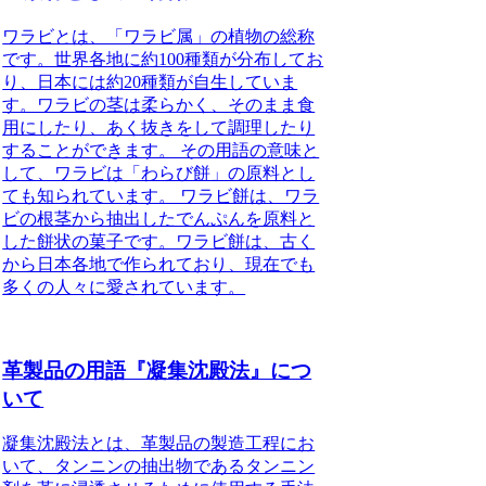
ワラビとは、「ワラビ属」の植物の総称
です。世界各地に約100種類が分布してお
り、日本には約20種類が自生していま
す。ワラビの茎は柔らかく、そのまま食
用にしたり、あく抜きをして調理したり
することができます。 その用語の意味と
して、ワラビは「わらび餅」の原料とし
ても知られています。 ワラビ餅は、ワラ
ビの根茎から抽出したでんぷんを原料と
した餅状の菓子です。ワラビ餅は、古く
から日本各地で作られており、現在でも
多くの人々に愛されています。
革製品の用語『凝集沈殿法』につ
いて
凝集沈殿法とは、革製品の製造工程にお
いて、タンニンの抽出物であるタンニン