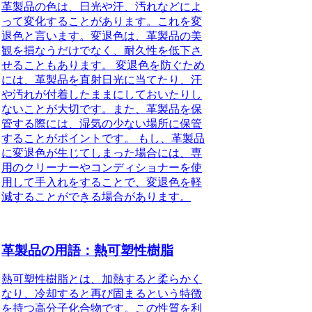
革製品の色は、日光や汗、汚れなどによ
って変化することがあります。これを変
退色と言います。変退色は、革製品の美
観を損なうだけでなく、耐久性を低下さ
せることもあります。 変退色を防ぐため
には、革製品を直射日光に当てたり、汗
や汚れが付着したままにしておいたりし
ないことが大切です。また、革製品を保
管する際には、湿気の少ない場所に保管
することがポイントです。 もし、革製品
に変退色が生じてしまった場合には、専
用のクリーナーやコンディショナーを使
用して手入れをすることで、変退色を軽
減することができる場合があります。
革製品の用語：熱可塑性樹脂
熱可塑性樹脂とは、加熱すると柔らかく
なり、冷却すると再び固まるという特徴
を持つ高分子化合物です。この性質を利