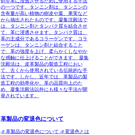
剤を革に浸透させるために使用する手法
の一つです。タンニン剤は、タンニンの
含有量が高い植物の樹皮や葉、果実など
から抽出されたものです。凝集沈殿法で
は、タンニン剤とタンパク質を結合させ
て、革に浸透させます。タンパク質は、
革の主成分であるコラーゲンです。コラ
ーゲンは、タンニン剤と結合すること
で、革の強度を上げ、柔らかくしなやか
な感触に仕上げることができます。 凝集
沈殿法は、皮革製品の製造工程におい
て、古くから使用されている伝統的な手
法です。しかし、近年では、革製品の製
造工程の効率化や、革の品質向上のた
め、凝集沈殿法以外にも様々な手法が開
発されています。
革製品の変退色について
-# 革製品の変退色について -# 変退色とは