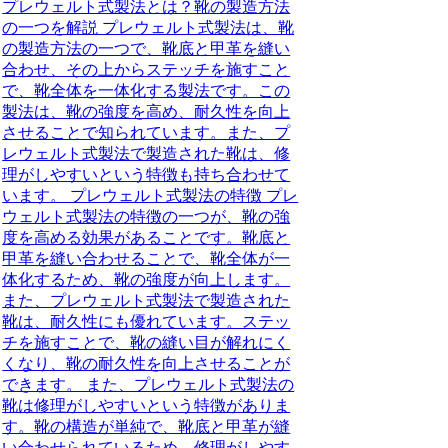
プレウェルト式製法とは？靴の製造方法
の一つを解説 プレウェルト式製法は、靴
の製造方法の一つで、靴底と甲革を縫い
合わせ、その上からステッチを施すこと
で、靴全体を一体化する製法です。この
製法は、靴の強度を高め、耐久性を向上
させることで知られています。また、プ
レウェルト式製法で製造された靴は、修
理がしやすいという特徴も持ち合わせて
います。 プレウェルト式製法の特徴 プレ
ウェルト式製法の特徴の一つが、靴の強
度を高める効果があることです。靴底と
甲革を縫い合わせることで、靴全体が一
体化するため、靴の強度が向上します。
また、プレウェルト式製法で製造された
靴は、耐久性にも優れています。ステッ
チを施すことで、靴の縫い目が解れにく
くなり、靴の耐久性を向上させることが
できます。 また、プレウェルト式製法の
靴は修理がしやすいという特徴がありま
す。靴の構造が単純で、靴底と甲革が縫
い合わせられているため、修理がしやす