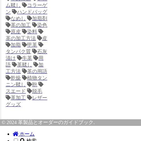
ム鞣し
コラーゲ
ン
ハンドバッグ
なめし
加脂剤
革の加工
染色
原皮
染料
革の加工方法
皮
加脂
甲革
タンパク質
石灰
漬け
牛革
用
語
革鞣し
加
工方法
革の用語
乾燥
植物タン
ニン鞣し
鞄
スエード
脱毛
革加工
レザー
グッズ
© 2024 革製品とオーダーのガイドブック.
ホーム
検索