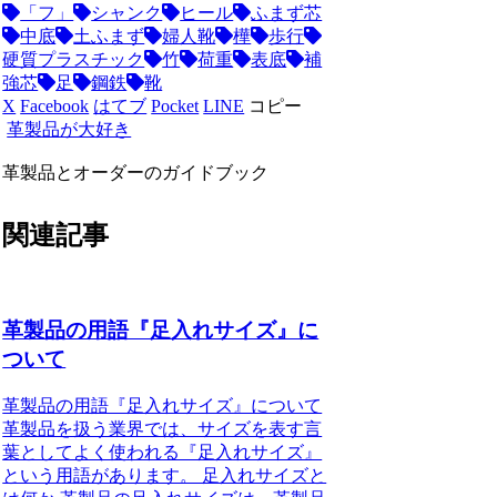
「フ」
シャンク
ヒール
ふまず芯
中底
土ふまず
婦人靴
樺
歩行
硬質プラスチック
竹
荷重
表底
補
強芯
足
鋼鉄
靴
X
Facebook
はてブ
Pocket
LINE
コピー
革製品が大好き
革製品とオーダーのガイドブック
関連記事
革製品の用語『足入れサイズ』に
ついて
革製品の用語『足入れサイズ』について
革製品を扱う業界では、サイズを表す言
葉としてよく使われる『足入れサイズ』
という用語があります。 足入れサイズと