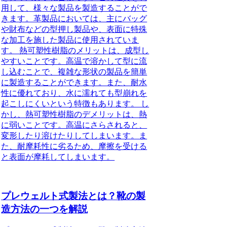
用して、様々な製品を製造することがで
きます。革製品においては、主にバッグ
や財布などの型押し製品や、表面に特殊
な加工を施した製品に使用されていま
す。 熱可塑性樹脂のメリットは、成型し
やすいことです。高温で溶かして型に流
し込むことで、複雑な形状の製品を簡単
に製造することができます。また、耐水
性に優れており、水に濡れても型崩れを
起こしにくいという特徴もあります。 し
かし、熱可塑性樹脂のデメリットは、熱
に弱いことです。高温にさらされると、
変形したり溶けたりしてしまいます。ま
た、耐摩耗性に劣るため、摩擦を受ける
と表面が摩耗してしまいます。
プレウェルト式製法とは？靴の製
造方法の一つを解説