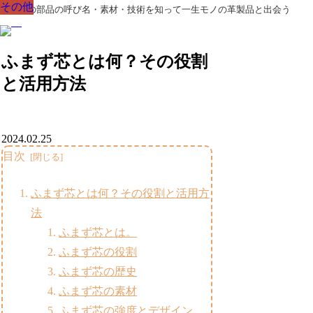
その他
その他
その他
その他
その他
その他
その他
革製品の部品の呼び名・素材・技術を知って一生モノの革製品と出会う
ふまず芯とは何？その役割
と活用方法
2024.02.25
目次
ふまず芯とは何？その役割と活用方
法
ふまず芯とは。
ふまず芯の役割
ふまず芯の歴史
ふまず芯の素材
ふまず芯の強度とデザイン