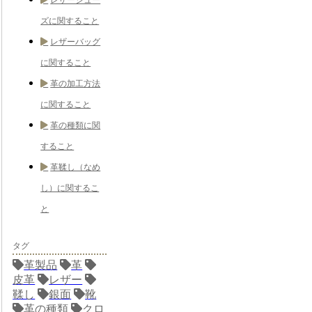
ズに関すること
レザーバッグ
に関すること
革の加工方法
に関すること
革の種類に関
すること
革鞣し（なめ
し）に関するこ
と
タグ
革製品
革
皮革
レザー
鞣し
銀面
靴
革の種類
クロ