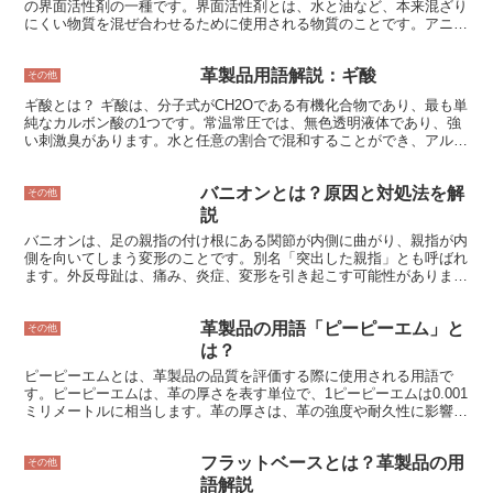
の界面活性剤の一種です。界面活性剤とは、水と油など、本来混ざり
にくい物質を混ぜ合わせるために使用される物質のことです。アニオ
ン性界面活性剤は、水に溶けるとマイナスの電荷を帯びる性質を持っ
ています。そのため、水と油が混ざりやすい状態を作り出し、乳化や
革製品用語解説：ギ酸
洗浄などの効果を発揮します。 アニオン性界面活性剤は、合成洗剤
その他
やシャンプー、石鹸、ボディソープなどの日用品に広く使用されてい
ギ酸とは？ ギ酸は、分子式がCH2Oである有機化合物であり、最も単
ます。また、工業分野では、金属洗浄やメッキなどの用途にも使用さ
純なカルボン酸の1つです。常温常圧では、無色透明液体であり、強
れています。 アニオン性界面活性剤は、その強い洗浄力と低コスト
い刺激臭があります。水と任意の割合で混和することができ、アルコ
から、広く使用されています。しかし、その一方で、環境への影響が
ールやエーテルにも溶解します。ギ酸は、様々な工業製品や日用品の
懸念されています。アニオン性界面活性剤は、水に溶けやすく、生分
製造に使用されており、特に、皮革のなめし剤として広く用いられて
解されにくい性質を持っています。そのため、河川や湖沼に流出する
バニオンとは？原因と対処法を解
います。
その他
と、水質汚染を引き起こす可能性があります。 近年では、環境に配
説
慮したアニオン性界面活性剤の開発が進んでいます。生分解性の高い
アニオン性界面活性剤や、天然由来のアニオン性界面活性剤などが開
バニオンは、足の親指の付け根にある関節が内側に曲がり、親指が内
発されています。これらのアニオン性界面活性剤は、環境への影響を
側を向いてしまう変形のことです。別名「突出した親指」とも呼ばれ
低減しながら、洗浄力や乳化などの効果を発揮することが期待されて
ます。外反母趾は、痛み、炎症、変形を引き起こす可能性がありま
います。
す。その痛みは多少の痛みから激痛まで様々で、症状は進行性のこと
が多く、治療を受けなければ悪化する可能性があります。 外反母趾
革製品の用語「ピーピーエム」と
の原因は様々ですが、最も一般的なのは、足の構造と遺伝的要因の組
その他
み合わせです。外反母趾は、ハイヒールや他の先端の狭い靴を履くこ
は？
とでも引き起こされる可能性があります。この症状は、関節炎、怪
ピーピーエムとは、革製品の品質を評価する際に使用される用語で
我、または他の医学的な問題によっても引き起こされる可能性があり
す。ピーピーエムは、革の厚さを表す単位で、1ピーピーエムは0.001
ます。
ミリメートルに相当します。革の厚さは、革の強度や耐久性に影響す
るため、革製品の品質を評価する際に重要視されます。 ピーピーエ
ムは、革の厚さの平均値を表すため、革の厚さが均一であることが重
フラットベースとは？革製品の用
要です。革の厚さが均一でない場合、革製品の強度や耐久性に影響を
その他
与える可能性があります。革の厚さの均一性は、革の製造工程で厳密
語解説