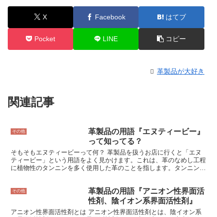
X
Facebook
はてブ
Pocket
LINE
コピー
革製品が大好き
関連記事
革製品の用語『エヌティービー』
その他
って知ってる？
そもそもエヌティービーって何？ 革製品を扱うお店に行くと「エヌ
ティービー」という用語をよく見かけます。これは、革のなめし工程
に植物性のタンニンを多く使用した革のことを指します。タンニンと
は、植物に含まれるポリフェノールの一種で、収れん味や渋みのもと
になる成分です。革製品に使用されるタンニンの多くは、ミモザやケ
革製品の用語『アニオン性界面活
ブラチョなどの樹皮から抽出されます。
その他
性剤、陰イオン系界面活性剤』
アニオン性界面活性剤とは アニオン性界面活性剤とは、陰イオン系