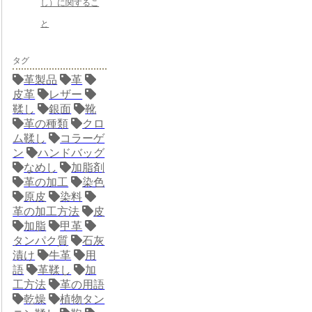
し）に関するこ
と
タグ
革製品
革
皮革
レザー
鞣し
銀面
靴
革の種類
クロ
ム鞣し
コラーゲ
ン
ハンドバッグ
なめし
加脂剤
革の加工
染色
原皮
染料
革の加工方法
皮
加脂
甲革
タンパク質
石灰
漬け
牛革
用
語
革鞣し
加
工方法
革の用語
乾燥
植物タン