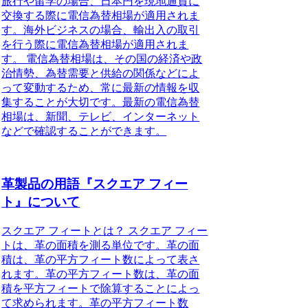
旅行や留学の場合、日本円を現地通貨に
交換する際に電信為替相場が適用されま
す。海外ビジネスの場合、輸出入の取引
を行う際に電信為替相場が適用されま
す。 電信為替相場は、その国の経済や政
治情勢、為替需要と供給の関係などによ
って変動するため、常に最新の情報を収
集することが大切です。最新の電信為替
相場は、新聞、テレビ、インターネット
などで確認することができます。
革製品の用語『スクエア フィー
ト』について
スクエア フィートとは？ スクエア フィー
トは、革の面積を測る単位です。革の面
積は、革の平方フィート数によって表さ
れます。革の平方フィート数は、革の面
積を平方フィートで除算することによっ
て求められます。革の平方フィート数