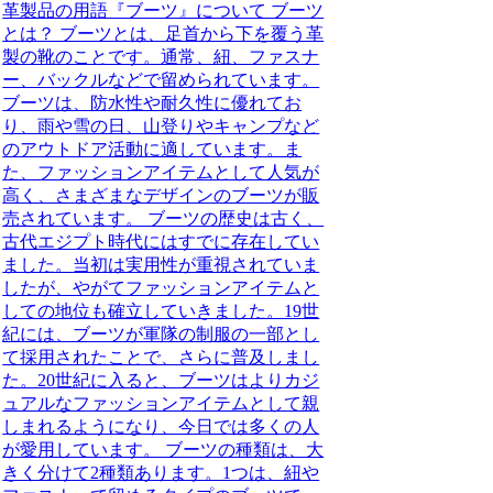
革製品の用語『ブーツ』について ブーツ
とは？ ブーツとは、足首から下を覆う革
製の靴のことです。通常、紐、ファスナ
ー、バックルなどで留められています。
ブーツは、防水性や耐久性に優れてお
り、雨や雪の日、山登りやキャンプなど
のアウトドア活動に適しています。ま
た、ファッションアイテムとして人気が
高く、さまざまなデザインのブーツが販
売されています。 ブーツの歴史は古く、
古代エジプト時代にはすでに存在してい
ました。当初は実用性が重視されていま
したが、やがてファッションアイテムと
しての地位も確立していきました。19世
紀には、ブーツが軍隊の制服の一部とし
て採用されたことで、さらに普及しまし
た。20世紀に入ると、ブーツはよりカジ
ュアルなファッションアイテムとして親
しまれるようになり、今日では多くの人
が愛用しています。 ブーツの種類は、大
きく分けて2種類あります。1つは、紐や