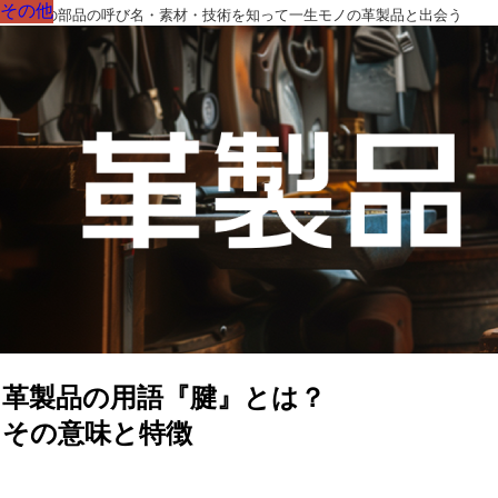
その他
その他
その他
その他
その他
その他
その他
革製品の部品の呼び名・素材・技術を知って一生モノの革製品と出会う
革製品の用語『腱』とは？
その意味と特徴