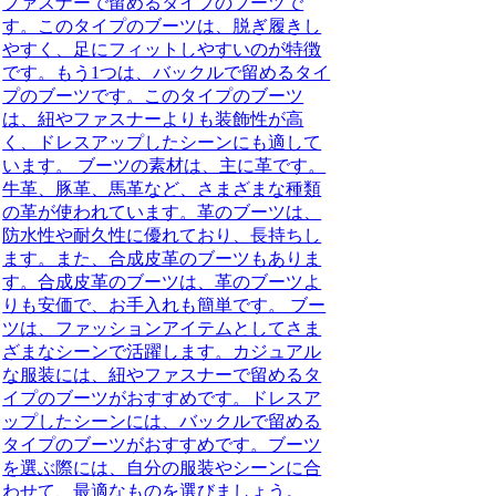
ファスナーで留めるタイプのブーツで
す。このタイプのブーツは、脱ぎ履きし
やすく、足にフィットしやすいのが特徴
です。もう1つは、バックルで留めるタイ
プのブーツです。このタイプのブーツ
は、紐やファスナーよりも装飾性が高
く、ドレスアップしたシーンにも適して
います。 ブーツの素材は、主に革です。
牛革、豚革、馬革など、さまざまな種類
の革が使われています。革のブーツは、
防水性や耐久性に優れており、長持ちし
ます。また、合成皮革のブーツもありま
す。合成皮革のブーツは、革のブーツよ
りも安価で、お手入れも簡単です。 ブー
ツは、ファッションアイテムとしてさま
ざまなシーンで活躍します。カジュアル
な服装には、紐やファスナーで留めるタ
イプのブーツがおすすめです。ドレスア
ップしたシーンには、バックルで留める
タイプのブーツがおすすめです。ブーツ
を選ぶ際には、自分の服装やシーンに合
わせて、最適なものを選びましょう。