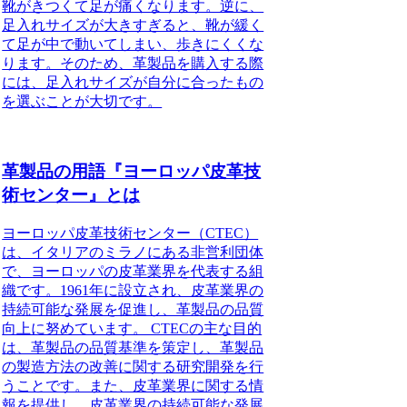
靴がきつくて足が痛くなります。逆に、
足入れサイズが大きすぎると、靴が緩く
て足が中で動いてしまい、歩きにくくな
ります。そのため、革製品を購入する際
には、足入れサイズが自分に合ったもの
を選ぶことが大切です。
革製品の用語『ヨーロッパ皮革技
術センター』とは
ヨーロッパ皮革技術センター（CTEC）
は、イタリアのミラノにある非営利団体
で、ヨーロッパの皮革業界を代表する組
織です。1961年に設立され、皮革業界の
持続可能な発展を促進し、革製品の品質
向上に努めています。 CTECの主な目的
は、革製品の品質基準を策定し、革製品
の製造方法の改善に関する研究開発を行
うことです。また、皮革業界に関する情
報を提供し、皮革業界の持続可能な発展