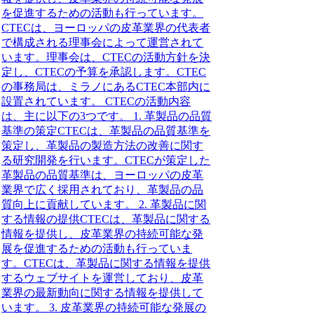
を促進するための活動も行っています。
CTECは、ヨーロッパの皮革業界の代表者
で構成される理事会によって運営されて
います。理事会は、CTECの活動方針を決
定し、CTECの予算を承認します。CTEC
の事務局は、ミラノにあるCTEC本部内に
設置されています。 CTECの活動内容
は、主に以下の3つです。 1. 革製品の品質
基準の策定CTECは、革製品の品質基準を
策定し、革製品の製造方法の改善に関す
る研究開発を行います。CTECが策定した
革製品の品質基準は、ヨーロッパの皮革
業界で広く採用されており、革製品の品
質向上に貢献しています。 2. 革製品に関
する情報の提供CTECは、革製品に関する
情報を提供し、皮革業界の持続可能な発
展を促進するための活動も行っていま
す。CTECは、革製品に関する情報を提供
するウェブサイトを運営しており、皮革
業界の最新動向に関する情報を提供して
います。 3. 皮革業界の持続可能な発展の