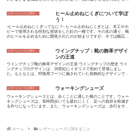
は、そうした需要に応える形で発展しました。
り、足を守るために使用されます。中敷きには、主に以下の3つの種
類があります。 1. インソールもともと靴に入っている中敷きのこと
ヒール止めねじくぎについて学ぼ
で、靴を購入した際にすでにセットされているものです。インソール
レザーシューズに関すること
は、靴のサイズや形に合わせて作られており、靴のフィット感を向上
う！
させる役割があります。 2. インレイソールインソールの上に敷いて
-ヒール止めねじくぎってなに？- ヒール止めねじくぎとは、木工やホ
使用する中敷きのことです。インレイソールには、クッション性や保
ビーで使用される特別な形状をした釘の一種です。その名の通り、靴
温性、防臭性などのさまざまな機能を持たせたものがあり、インソー
のヒールを止めるために開発されたのが始まりですが、今では幅広い
ルだけでは不足している機能を補うために使用されます。 3. アウト
用途で使用されています。 ヒール止めねじくぎの特徴は、そのねじ
ソール靴の外側に取り付ける中敷きのことです。アウトソールは、靴
のようにねじれた形状にあります。この形状により、木工では木の中
の外側と足との接触面を改善する役割があり、滑り止め効果や耐摩耗
ウイングチップ：靴の飾革デザイ
に打ち込まれたときにしっかりと食いつき、強力な固定力を発揮しま
レザーシューズに関すること
性などの機能を持たせたものがあります。
す。また、ホビーでは紙や布などを固定するのに適しており、細かい
ンの王道
作業にも対応できます。 ヒール止めねじくぎは、その形状から打ち
ウイングチップ靴の飾革デザインの王道 ウイングチップの歴史 ウイ
込まれたときに木にしっかりとくい込み、抜けにくくなるという特徴
ングチップのデザインは、16世紀にイギリスで初めて登場しまし
があります。また、頭の形状も平らになっており、木製品の表面を傷
た。もともとは、狩猟用ブーツに施されていた装飾的なデザインでし
つけにくいという特徴もあります。 ヒール止めねじくぎは、ホーム
たが、やがてビジネスシューズやドレスシューズにも採用されるよう
センターや金物屋さんなどで簡単に手に入れることができます。ま
になりました。 ウイングチップは、つま先部分に鳥の羽のような飾
た、価格も比較的安価なので、コストパフォーマンスにも優れていま
ウォーキングシューズ
りが施されたデザインです。このデザインは、靴に華やかさとエレガ
レザーシューズに関すること
す。
ントさを与えます。ウイングチップは、さまざまな種類の革で作られ
ウォーキングシューズとは、歩くことに適した靴のことです。ウォー
ており、色は黒、茶色、バーガンディなどが一般的です。 ウイング
キングシューズは、長時間歩いても疲れにくく、足への負担を軽減す
チップは、ビジネスシーンでもプライベートシーンでも活躍する万能
る作りになっています。また、ウォーキングシューズは、歩行をサポ
なデザインです。ビジネスシューズとしては、スーツやジャケットと
ートするための機能がついているものも多くあります。 ウォーキン
合わせるとエレガントな印象に。プライベートシーンでは、デニムや
グシューズを選ぶ際には、まず自分の足に合ったサイズを選ぶことが
チノパンと合わせるとカジュアルなスタイルに仕上がります。 ウイ
大切です。ウォーキングシューズは、少し大きめの方が歩きやすいと
ングチップは、その汎用性の高さから、多くの男性に愛されているデ
言われています。また、ウォーキングシューズは、クッション性やグ
ザインです。
ホーム
レザーシューズに関すること
リップ力などの機能も考慮して選びましょう。 ウォーキングシュー
ズを履いて歩くことで、足への負担を軽減し、長時間歩いても疲れに