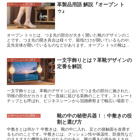
革製品用語 解説『オープン ト
レザーシューズに関すること
ゥ』
オープン トゥとは、つま先の部分が大きく開いた靴のデザインのこ
とです。つま先の開き具合は様々で、親指だけが開いているものや、
足先全体が開いているものなどがあります。オープン トゥの靴は、
夏場に素足で履くと涼しげで、通気性が良いので快適に過ごすことが
できます。また、足元を華やかに演出してくれるので、パーティーや
一文字飾りとは？革靴デザインの
結婚式などのフォーマルな場にも適しています。 オープン トゥの靴
レザーシューズに関すること
は、様々な素材で作られています。レザー、スエード、キャンバス、
定番を解説
デニムなど、様々な素材のオープン トゥの靴があります。また、
様々な色やデザインのオープン トゥの靴があるので、自分の好みに
合った一足を見つけることができます。 オープン トゥの靴を履くと
きは、いくつか注意することがあります。まず、つま先のケアをして
おくことです。オープン トゥの靴は、つま先が露出しているので、
一文字飾りとは、革靴のデザインにおいてつま先の部分に施された、
サンダルを履くときには、つま先をきれいに整えておく必要がありま
羽根の部分がカカトまで一直線に延びる装飾のことです。ストレート
す。また、オープン トゥの靴は、他の靴よりも汚れやすいので、定
チップとも呼ばれ、ビジネスシーンから冠婚葬祭まで幅広い場面で使
期的に手入れをして清潔に保つ必要があります。 オープン トゥの靴
用できる、最も定番のデザインのひとつです。 シンプルなデザイン
は、夏の定番アイテムですが、秋冬でもタイツや靴下を合わせて履く
ながら、上品さとシャープさを兼ね備え、どんなスタイルにも合わせ
ことができます。また、オープン トゥの靴は、様々なスタイルに合
靴の中の秘密兵器！：中敷きの役
やすいのが特徴です。また、甲全体が覆われているため、雨や雪など
レザーシューズに関すること
わせやすいので、どんなシーンでも活躍してくれます。
の悪天候にも強いというメリットがあります。 一文字飾りの革靴
割と選び方
は、英国の伝統的なデザインに由来しており、その起源は19世紀頃
中敷きとは何か？ 中敷きは、靴の中に入れ、足との接触面を改善す
まで遡ると言われています。当時は、狩猟や社交などのために、耐久
るもののことです。中敷きには、クッション性や保温性、防臭性など
性と防水性に優れた革靴が求められており、一文字飾りのデザイン
のさまざまな機能を持たせたものがあり、靴の履き心地を向上させた