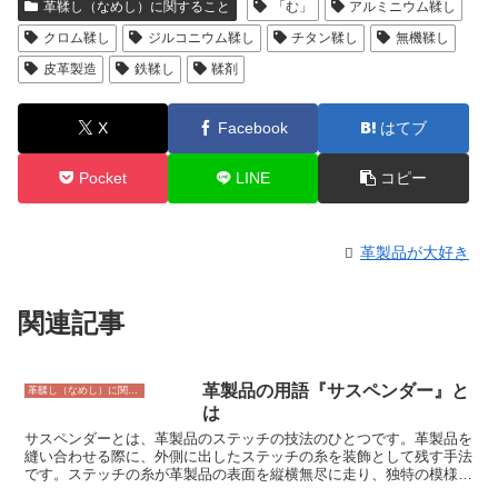
革鞣し（なめし）に関すること
「む」
アルミニウム鞣し
クロム鞣し
ジルコニウム鞣し
チタン鞣し
無機鞣し
皮革製造
鉄鞣し
鞣剤
X
Facebook
はてブ
Pocket
LINE
コピー
革製品が大好き
関連記事
革製品の用語『サスペンダー』と
革鞣し（なめし）に関すること
は
サスペンダーとは、革製品のステッチの技法のひとつです。革製品を
縫い合わせる際に、外側に出したステッチの糸を装飾として残す手法
です。ステッチの糸が革製品の表面を縦横無尽に走り、独特の模様を
生み出します。サスペンダーは、革製品の強度を高めるだけでなく、