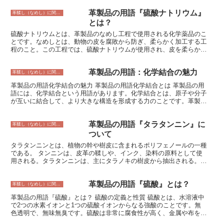
デザイン性も高めてくれる技法です。 サスペンダーのステッチは、
革製品の用語『硫酸ナトリウム』
手縫いでもミシン縫いでも施すことができます。手縫いの場合は、ス
革鞣し（なめし）に関すること
テッチの糸を革製品の表面に引き出しながら縫っていきます。ミシン
とは？
縫いの場合は、ステッチの糸を革製品の表面に浮き上がらせるための
硫酸ナトリウムとは、革製品のなめし工程で使用される化学薬品のこ
特殊な針を使用します。 サスペンダーのステッチは、様々な種類の
とです。なめしとは、動物の皮を腐敗から防ぎ、柔らかく加工する工
革製品に使用することができます。バッグ、財布、靴、ベルトなど、
程のこと。この工程では、硫酸ナトリウムが使用され、皮を柔らかく
様々なアイテムに施すことができます。また、サスペンダーのステッ
したり、染色しやすくしたりする効果があります。 硫酸ナトリウム
チは、革製品の色や質感に合わせて、様々な種類の糸を使用すること
は、革製品のなめし以外にも、ガラスやセメントの製造、紙や染料の
ができます。
革製品の用語：化学結合の魅力
製造など、さまざまな分野で使用されています。また、下剤としても
革鞣し（なめし）に関すること
使用されることがあります。
革製品の用語化学結合の魅力 革製品の用語化学結合とは 革製品の用
語には、化学結合という用語があります。化学結合とは、原子や分子
が互いに結合して、より大きな構造を形成する力のことです。革製品
の製造においては、さまざまな化学結合が働いています。 例えば、
革をなめす過程では、クロムやアルミニウムなどの金属イオンが革に
革製品の用語『タラタンニン』に
結合します。この結合により、革は柔軟性と耐水性を獲得します。ま
革鞣し（なめし）に関すること
た、革を染める過程では、染料分子が革の表面に結合します。この結
ついて
合により、革はさまざまな色に染まります。 化学結合は、革製品の
タラタンニンとは、植物の幹や樹皮に含まれるポリフェノールの一種
品質に大きく影響します。革の柔軟性、耐水性、色合いなどは、化学
である。 タンニンは、皮革の鞣しや、インク、染料の原料として使
結合によって決まります。そのため、革製品の製造においては、化学
用される。タラタンニンは、主にタラノキの樹皮から抽出される。タ
結合を正しくコントロールすることが重要です。 なお、化学結合は
ラノキは、ヨーロッパ、アジア、北アメリカに分布する落葉樹であ
革製品の製造にだけでなく、私たちの生活のさまざまな場面で働いて
る。タラノキの樹皮は、古くから皮革の鞣しに使用されてきた。タラ
います。例えば、金属やプラスチック、ガラスなどの材料は、すべて
革製品の用語『硫酸』とは？
タンニンは、皮革に強度と耐久性を与える。また、タラタンニンは、
革鞣し（なめし）に関すること
化学結合によって構成されています。また、私たちの身体も、さまざ
皮革に防水性を与える。タラタンニンは、インクや染料の原料として
まな化学結合によって構成されています。
革製品の用語『硫酸』とは？ 硫酸の定義と性質 硫酸とは、水溶液中
も使用される。タラタンニンは、インクに耐水性と耐光性を与える。
で2つの水素イオンと1つの硫酸イオンからなる強酸のことです。無
タラタンニンは、染料に堅牢性と鮮やかさを与える。
色透明で、無味無臭です。硫酸は非常に腐食性が高く、金属や布を溶