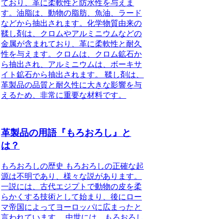
ており、革に柔軟性と防水性を与えま
す。油脂は、動物の脂肪、魚油、ラード
などから抽出されます。化学物質由来の
鞣し剤は、クロムやアルミニウムなどの
金属が含まれており、革に柔軟性と耐久
性を与えます。クロムは、クロム鉱石か
ら抽出され、アルミニウムは、ボーキサ
イト鉱石から抽出されます。 鞣し剤は、
革製品の品質と耐久性に大きな影響を与
えるため、非常に重要な材料です。
革製品の用語『もろおろし』と
は？
もろおろしの歴史 もろおろしの正確な起
源は不明であり、様々な説があります。
一説には、古代エジプトで動物の皮を柔
らかくする技術として始まり、後にロー
マ帝国によってヨーロッパに広まったと
言われています。 中世には、もろおろし