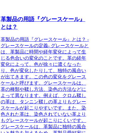
革製品の用語『グレースケール』
とは？
革製品の用語『グレースケール』とは？ -
グレースケールの定義- グレースケールと
は、革製品に時間や経年変化によって生
じる色合いの変化のことです。革の経年
変化によって、色が徐々に濃くなった
り、色が変化したりして、独特の風合い
が出てきます。この色の変化をグレース
ケールと呼びます。グレースケールは、
革の種類や鞣し方法、染色の方法などに
よって異なります。例えば、クロム鞣し
の革は、タンニン鞣しの革よりもグレー
スケールが起こりやすいです。また、染
色された革は、染色されていない革より
もグレースケールが起こりにくいです。
グレースケールは、革製品に独特の風合
いと魅力を与えるため、革製品愛好家に