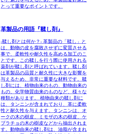
とって重要なポイントです。
革製品の用語『鞣し剤』
-鞣し剤とは何か？- 革製品の「鞣し」と
は、動物の皮を腐敗させずに変質させる
事で、柔軟性や耐久性を高める加工のこ
とです。この鞣しを行う際に使用される
薬剤が鞣し剤と呼ばれています。鞣し剤
は革製品の品質と耐久性に大きな影響を
与えるため、非常に重要な材料です。鞣
し剤には、植物由来のもの、動物由来の
もの、化学物質由来のものなど、様々な
種類があります。 植物由来の鞣し剤に
は、タンニンが含まれており、革に柔軟
性と耐久性を与えます。タンニンは、オ
ークの木の樹皮、ミモザの木の樹皮、ケ
ブラチョの木の樹皮などから抽出されま
す。動物由来の鞣し剤は、油脂が含まれ