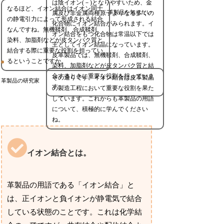
は陰イオン(－)となりやすいため、金
なるほど、イオン結合はイオン同士
革製品を知りたい
属及び非金属両種原子よりなる多くの
の静電引力によって形成される結合
化合物にイオン結合がみられます。イ
なんですね。無機鞣剤、合成鞣剤、
オン結合をもつ化合物は常温以下では
染料、加脂剤などが皮タンパク質と
主としてイオン結晶になっています。
結合する際に重要な役割を担ってい
皮革製品では、無機鞣剤、合成鞣剤、
るということですか。
染料、加脂剤などが皮タンパク質と結
合するときに重要な役割を担っていま
その通りです。イオン結合は皮革製品
革製品の研究家
す。
の製造工程において重要な役割を果た
しています。これからも革製品の用語
について、積極的に学んでください
ね。
イオン結合とは。
革製品の用語である「イオン結合」と
は、正イオンと負イオンが静電気で結合
している状態のことです。これは化学結