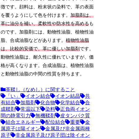
徴です。顔料は、粉末状の染料で、革の表面
を覆うようにして色を付けます。
加脂剤は、
革に油分を補い、柔軟性や防水性を高める
も
のです。加脂剤には、動物性油脂、植物性油
脂、合成油脂などがあります。
植物性油脂
は、比較的安価で、革に優しい加脂剤
です。
動物性油脂は、耐久性に優れていますが、価
格が高くなります。合成油脂は、植物性油脂
と動物性油脂の中間の性質を持ちます。
革鞣し（なめし）に関すること
「い」
イオン結合
イオン結晶
共
有結合
加脂剤
化合物
化学結合
合
成鞣剤
常温以下
染料
正負両イオン
間の静電引力
無機鞣剤
皮タンパク質
結合エネルギー
配位結合
重要
金
属原子は陽イオン
金属及び非金属両種
原子
非金属原子及び原子団は陰イオン