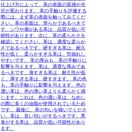
仕上げ方によって、革の表面の質感や光
沢が変わります。 革の手触りを評価する
際には、まず革の表面を触ってみてくだ
さい。革の表面は、滑らかであるべきで
す。シワや傷がある革は、品質が低い可
能性があります。次に、革の柔らかさを
確認してください。革は、適度な柔らか
さであるべきです。硬すぎる革は、耐久
性が低く、柔らかすぎる革は、型崩れし
やすいです。 革の厚みも、革の手触りに
影響を与えます。革は、適度な厚みであ
るべきです。薄すぎる革は、耐久性が低
く、厚すぎる革は、硬すぎます。 革の色
も、革の手触りに影響を与えます。色の
濃い革は、色の薄い革よりも柔らかく感
じます。これは、色の濃い革は、なめし
の際に多くの油脂が使用されているため
です。 最後に、革の匂いを嗅いでくださ
い。革は、良い匂いがするべきです。悪
臭がする革は、品質が低い可能性があり
ます。