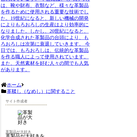
は、靴や財布、衣類など、様々な革製品
を作るために使用される重要な技術でし
た。19世紀になると、新しい機械の開発
によりもろおろしの生産はより効率的に
なりました。しかし、20世紀になると、
化学合成された革製品の台頭により、も
ろおろしは次第に衰退していきます。 今
日では、もろおろしは、伝統的な革製品
を作る職人によって使用されています。
また、天然素材を好む人々の間でも人気
があります。
ホーム
革鞣し（なめし）に関すること
サイト作成者
革製品が大好き
革製品が大好きを