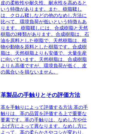
皮の柔軟性や耐久性、耐水性を高めると
いう特徴があります。また、樹脂鞣し
は、クロム鞣しなどの他のなめし方法に
比べて、環境負荷が低いという特徴もあ
ります。 樹脂鞣しには、合成樹脂と天然
樹脂の2種類があります。合成樹脂は、石
油を原料とした樹脂で、天然樹脂は、植
物や動物を原料とした樹脂です。合成樹
脂は、天然樹脂よりも安価で、大量生産
に向いています。天然樹脂は、合成樹脂
よりも高価ですが、環境負荷が低く、皮
の風合いを損ないません。
革製品の手触りとその評価方法
革を手触りによって評価する方法 革の手
触りは、革の品質を評価する上で重要な
要素です。革の手触りは、なめし方や仕
上げ方によって異なります。なめし方に
よって、革の柔らかさやコシが変わり、