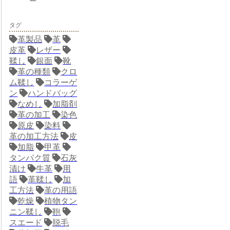
タグ
革製品
革
皮革
レザー
鞣し
銀面
靴
革の種類
クロ
ム鞣し
コラーゲ
ン
ハンドバッグ
なめし
加脂剤
革の加工
染色
原皮
染料
革の加工方法
皮
加脂
甲革
タンパク質
石灰
漬け
牛革
用
語
革鞣し
加
工方法
革の用語
乾燥
植物タン
ニン鞣し
鞄
スエード
脱毛