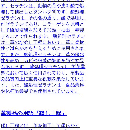
す。ゼラチンは、動物の骨や皮を酸で処
理して抽出したタンパク質です。酸処理
ゼラチンは、その名の通り、酸で処理し
たゼラチンであり、コラーゲンを原料と
して硫酸塩酸を加えて加熱・抽出・精製
することで作られます。 酸処理ゼラチン
は、革のなめし工程において、革に柔軟
性と滑らかさを与えるために使用されま
す。また、酸処理ゼラチンは、革の保水
性を高め、カビや細菌の繁殖を防ぐ効果
もあります。 酸処理ゼラチンは、製革業
界において広く使用されており、革製品
の品質向上に重要な役割を果たしていま
す。また、酸処理ゼラチンは、食品業界
や化粧品業界でも使用されています。
革製品の用語『鞣し工程』
鞣し工程とは、革を加工して柔らかく