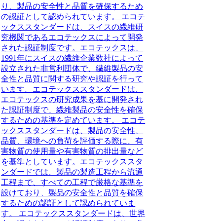
り、製品の安全性と品質を確保するため
の認証として認められています。 エコテ
ックススタンダードは、スイスの繊維研
究機関であるエコテックスによって開発
された認証制度です。エコテックスは、
1991年にスイスの繊維企業数社によって
設立された非営利団体で、繊維製品の安
全性と品質に関する研究や認証を行って
います。エコテックススタンダードは、
エコテックスの研究成果を基に開発され
た認証制度で、繊維製品の安全性を確保
するための基準を定めています。 エコテ
ックススタンダードは、製品の安全性、
品質、環境への負荷を評価する際に、有
害物質の使用量や有害物質の排出量など
を基準としています。エコテックススタ
ンダードでは、製品の製造工程から流通
工程まで、すべての工程で厳格な基準を
設けており、製品の安全性と品質を確保
するための認証として認められていま
す。 エコテックススタンダードは、世界