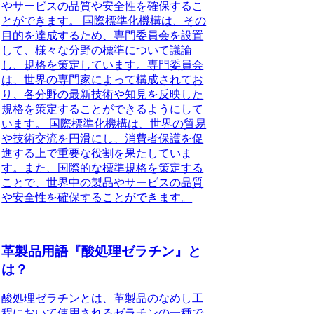
やサービスの品質や安全性を確保するこ
とができます。 国際標準化機構は、その
目的を達成するため、専門委員会を設置
して、様々な分野の標準について議論
し、規格を策定しています。専門委員会
は、世界の専門家によって構成されてお
り、各分野の最新技術や知見を反映した
規格を策定することができるようにして
います。 国際標準化機構は、世界の貿易
や技術交流を円滑にし、消費者保護を促
進する上で重要な役割を果たしていま
す。また、国際的な標準規格を策定する
ことで、世界中の製品やサービスの品質
や安全性を確保することができます。
革製品用語『酸処理ゼラチン』と
は？
酸処理ゼラチンとは、革製品のなめし工
程において使用されるゼラチンの一種で