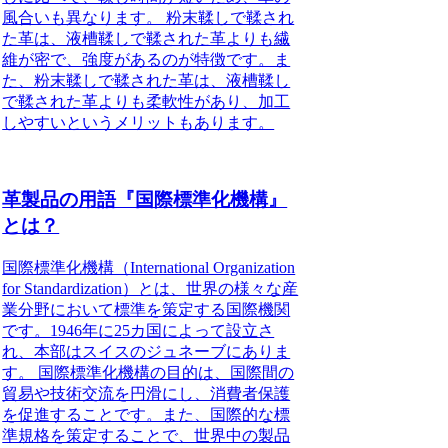
風合いも異なります。 粉末鞣しで鞣され
た革は、液槽鞣しで鞣された革よりも繊
維が密で、強度があるのが特徴です。ま
た、粉末鞣しで鞣された革は、液槽鞣し
で鞣された革よりも柔軟性があり、加工
しやすいというメリットもあります。
革製品の用語『国際標準化機構』
とは？
国際標準化機構（International Organization
for Standardization）とは、世界の様々な産
業分野において標準を策定する国際機関
です。1946年に25カ国によって設立さ
れ、本部はスイスのジュネーブにありま
す。 国際標準化機構の目的は、国際間の
貿易や技術交流を円滑にし、消費者保護
を促進することです。また、国際的な標
準規格を策定することで、世界中の製品