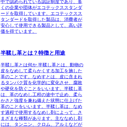
中で認められている認証制度であり、多
くの企業や団体がエコテックススタンダ
ードを取得しています。エコテックスス
タンダードを取得した製品は、消費者が
安心して使用できる製品として、高い評
価を得ています。
半鞣し革とは？特徴と用途
半鞣し革とは何か 半鞣し革とは、動物の
皮をなめして柔らかくする加工を施した
革のことです。なめすとは、皮に含まれ
るタンパク質を化学的に変化させ、腐敗
や硬化を防ぐことをいいます。半鞣し革
は、革のなめし工程の途中で止め、柔ら
かさと強度を兼ね備えた状態に仕上げた
革のことをいいます。半鞣し革は、なめ
す過程で使用するなめし剤によって、さ
まざまな種類があります。主ななめし剤
には、タンニン、クロム、アルミなどが