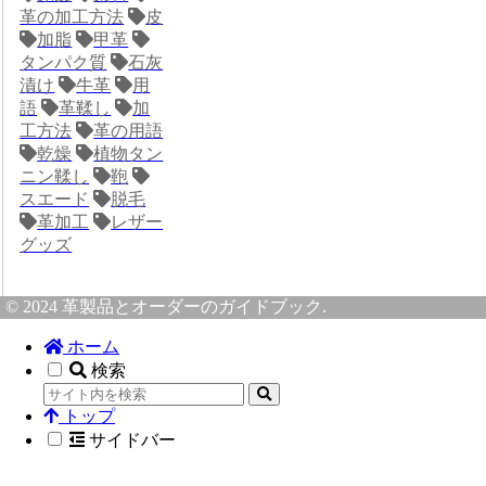
革の加工方法
皮
加脂
甲革
タンパク質
石灰
漬け
牛革
用
語
革鞣し
加
工方法
革の用語
乾燥
植物タン
ニン鞣し
鞄
スエード
脱毛
革加工
レザー
グッズ
© 2024 革製品とオーダーのガイドブック.
ホーム
検索
トップ
サイドバー