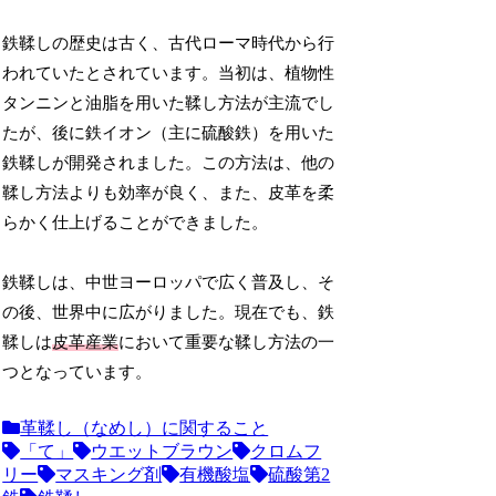
鉄鞣しの歴史は古く、古代ローマ時代から行
われていたとされています。当初は、植物性
タンニンと油脂を用いた鞣し方法が主流でし
たが、後に鉄イオン（主に硫酸鉄）を用いた
鉄鞣しが開発されました。この方法は、他の
鞣し方法よりも効率が良く、また、皮革を柔
らかく仕上げることができました。
鉄鞣しは、中世ヨーロッパで広く普及し、そ
の後、世界中に広がりました。現在でも、鉄
鞣しは
皮革産業
において重要な鞣し方法の一
つとなっています。
革鞣し（なめし）に関すること
「て」
ウエットブラウン
クロムフ
リー
マスキング剤
有機酸塩
硫酸第2