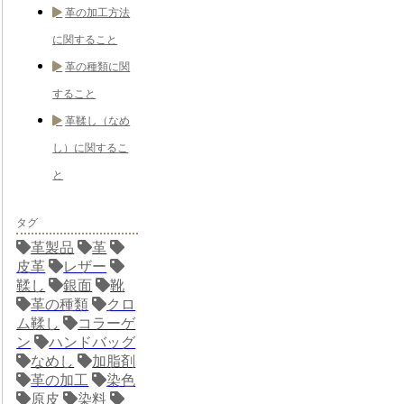
革の加工方法
に関すること
革の種類に関
すること
革鞣し（なめ
し）に関するこ
と
タグ
革製品
革
皮革
レザー
鞣し
銀面
靴
革の種類
クロ
ム鞣し
コラーゲ
ン
ハンドバッグ
なめし
加脂剤
革の加工
染色
原皮
染料