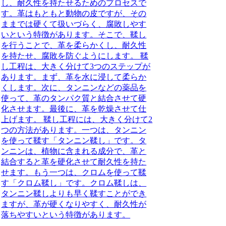
し、耐久性を持たせるためのプロセスで
す。革はもともと動物の皮ですが、その
ままでは硬くて扱いづらく、腐敗しやす
いという特徴があります。そこで、鞣し
を行うことで、革を柔らかくし、耐久性
を持たせ、腐敗を防ぐようにします。 鞣
し工程は、大きく分けて3つのステップが
あります。まず、革を水に浸して柔らか
くします。次に、タンニンなどの薬品を
使って、革のタンパク質と結合させて硬
化させます。最後に、革を乾燥させて仕
上げます。 鞣し工程には、大きく分けて2
つの方法があります。一つは、タンニン
を使って鞣す「タンニン鞣し」です。タ
ンニンは、植物に含まれる成分で、革と
結合すると革を硬化させて耐久性を持た
せます。もう一つは、クロムを使って鞣
す「クロム鞣し」です。クロム鞣しは、
タンニン鞣しよりも早く鞣すことができ
ますが、革が硬くなりやすく、耐久性が
落ちやすいという特徴があります。