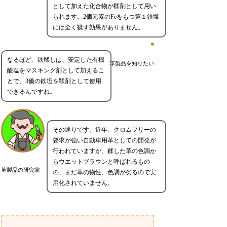
として加えた化合物が鞣剤として用い
られます。2価元素のFeをもつ第１鉄塩
には全く鞣す効果がありません。
なるほど、鉄鞣しは、安定した有機
革製品を知りたい
酸塩をマスキング剤として加えるこ
とで、3価の鉄塩を鞣剤として使用
できるんですね。
その通りです。近年、クロムフリーの
要求が強い自動車用革としての開発が
行われていますが、鞣した革の色調か
らウエットブラウンと呼ばれるもの
革製品の研究家
の、まだ革の物性、色調が劣るので実
用化されていません。