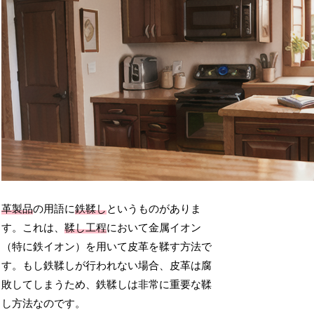
革製品
の用語に
鉄鞣し
というものがありま
す。これは、
鞣し工程
において金属イオン
（特に鉄イオン）を用いて皮革を鞣す方法で
す。もし鉄鞣しが行われない場合、皮革は腐
敗してしまうため、鉄鞣しは非常に重要な鞣
し方法なのです。