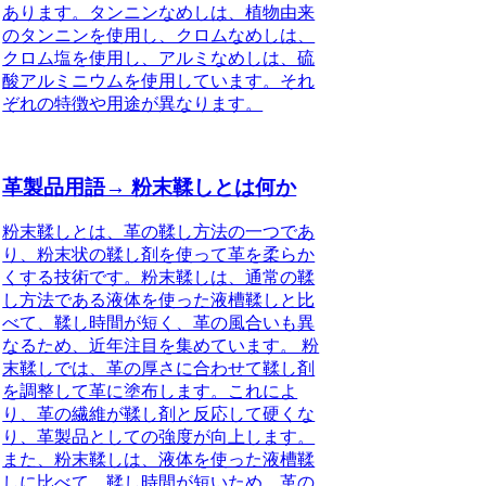
あります。タンニンなめしは、植物由来
のタンニンを使用し、クロムなめしは、
クロム塩を使用し、アルミなめしは、硫
酸アルミニウムを使用しています。それ
ぞれの特徴や用途が異なります。
革製品用語→ 粉末鞣しとは何か
粉末鞣しとは、革の鞣し方法の一つであ
り、粉末状の鞣し剤を使って革を柔らか
くする技術です。粉末鞣しは、通常の鞣
し方法である液体を使った液槽鞣しと比
べて、鞣し時間が短く、革の風合いも異
なるため、近年注目を集めています。 粉
末鞣しでは、革の厚さに合わせて鞣し剤
を調整して革に塗布します。これによ
り、革の繊維が鞣し剤と反応して硬くな
り、革製品としての強度が向上します。
また、粉末鞣しは、液体を使った液槽鞣
しに比べて、鞣し時間が短いため、革の