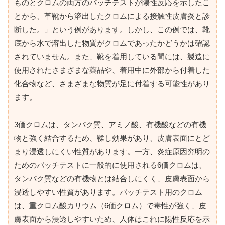
ものとクロムの両方のパッチテストが陽性反応を示したこ
とから、革靴から溶出したクロムによる接触性皮膚炎と診
断した。」という例があります。しかし、この例では、靴
底から水で溶出した物質がクロムであったかどうかは確認
されていません。また、靴を着用している間には、製造に
使用されたさまざまな薬品や、着用中に外部から付着した
化合物など、さまざまな物質が足に付着する可能性があり
ます。
3価クロムは、タンパク質、アミノ酸、有機酸などの有機
物と強く結合するため、鞣し効果があり、皮膚表面にとど
まり浸透しにくい性質があります。一方、炎症原因究明の
ためのパッチテストに一般的に使用される6価クロムは、
タンパク質などの有機物とは結合しにくく、皮膚表面から
浸透しやすい性質があります。パッチテスト用のクロム
は、重クロム酸カリウム（6価クロム）で毒性が強く、皮
膚表面から浸透しやすいため、人体はこれに陽性反応を示