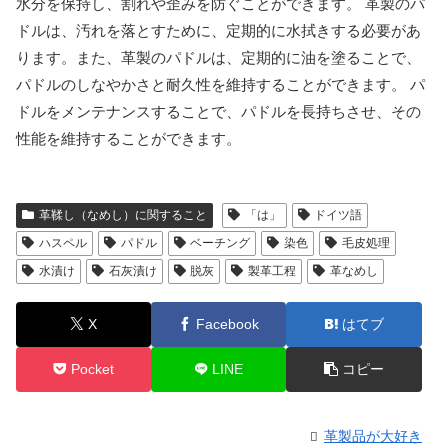
水分を保持し、割れや歪みを防ぐことができます。 革製のパ
ドルは、汚れを落とすために、定期的に水拭きする必要があ
ります。また、革製のパドルは、定期的に油を塗ることで、
パドルのしなやかさと耐久性を維持することができます。 パ
ドルをメンテナンスすることで、パドルを長持ちさせ、その
性能を維持することができます。
革鞣し（なめし）に関すること
「は」
ドイツ語
ハスペル
パドル
ベーチング
染色
毛皮処理
水漬け
石灰漬け
脱灰
製革工程
革なめし
X
Facebook
はてブ
Pocket
LINE
コピー
革製品が大好き