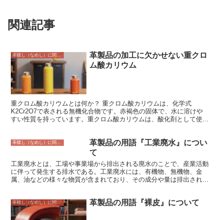
関連記事
革製品の加工に欠かせない重クロ
革鞣し（なめし）に関すること
ム酸カリウム
重クロム酸カリウムとは何か？ 重クロム酸カリウムは、化学式
K2Cr2O7で表される無機化合物です。赤褐色の固体で、水に溶けや
すい性質を持っています。重クロム酸カリウムは、酸化剤として使用
されることが多く、皮革産業においては、皮革をなめす際に使用され
ます。なめしとは、皮革を柔らかくし、腐敗を防ぐ加工のことです。
革製品の用語『工業廃水』につい
重クロム酸カリウムを使用すると、皮革の繊維を結合させ、革を丈夫
革鞣し（なめし）に関すること
にすることができます。また、重クロム酸カリウムは、皮革に色を付
て
ける際にも使用されます。
工業廃水とは、工場や事業場から排出される廃水のことで、産業活動
に伴って発生する排水である。工業廃水には、有機物、無機物、金
属、油などの様々な物質が含まれており、その成分や量は排出される
工場や事業場によって異なる。工業廃水は、環境や人体に有害な物質
を含んでいることが多いため、適切な処理を行ってから排水すること
革製品の用語『裸皮』について
が義務付けられている。 工業廃水処理には、物理処理、化学処理、
革鞣し（なめし）に関すること
生物処理などの様々な方法がある。物理処理は、沈殿、ろ過、浮上な
どの方法によって、工業廃水中の固形物や油などを除去する方法であ