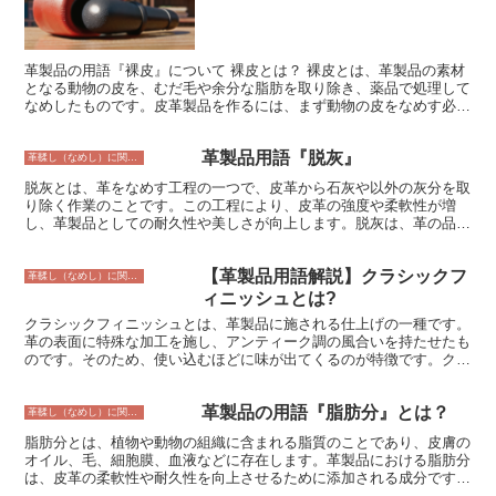
る。化学処理は、薬品を用いて、工業廃水中の有機物や無機物などの
有害物質を分解したり、除去したりする方法である。生物処理は、微
生物を用いて、工業廃水中の有機物や無機物などの有害物質を分解し
たり、除去したりする方法である。
革製品の用語『裸皮』について 裸皮とは？ 裸皮とは、革製品の素材
となる動物の皮を、むだ毛や余分な脂肪を取り除き、薬品で処理して
なめしたものです。皮革製品を作るには、まず動物の皮をなめす必要
があります。なめすとは、皮を柔らかくし、腐敗しにくくする加工の
ことです。なめすことで、皮は耐久性と柔軟性を持ち、さまざまな革
革製品用語『脱灰』
製品に使用できるようになります。 裸皮は、革製品のなかでも、表
革鞣し（なめし）に関すること
面に加工を施していないものが多く、革本来の風合いを楽しむことが
脱灰とは、革をなめす工程の一つで、皮革から石灰や以外の灰分を取
できます。そのため、バッグや財布、靴など、さまざまな革製品に使
り除く作業のことです。この工程により、皮革の強度や柔軟性が増
用されています。また、裸皮は、耐久性が高いため、長年愛用できる
し、革製品としての耐久性や美しさが向上します。脱灰は、革の品質
のも特徴です。
を高めるために不可欠な工程です。 脱灰は、通常、革を水に浸し、
石灰や塩酸などの薬品を加えて行われます。薬品の種類や濃度、浸漬
【革製品用語解説】クラシックフ
時間などは、革の種類やなめし方法によって異なります。脱灰が完了
革鞣し（なめし）に関すること
したら、革を水で洗い流して薬品を除去します。 脱灰は、革製品の
ィニッシュとは?
品質を高めるために重要な工程ですが、環境への影響が懸念されてい
クラシックフィニッシュとは、革製品に施される仕上げの一種です。
ます。脱灰の工程で排出される薬品は、水質汚染や大気汚染の原因と
革の表面に特殊な加工を施し、アンティーク調の風合いを持たせたも
なるため、近年では、環境に配慮した脱灰方法の研究が進められてい
のです。そのため、使い込むほどに味が出てくるのが特徴です。クラ
ます。
シックフィニッシュは、主にバッグや財布などの革製品に使用されて
います。 クラシックフィニッシュの加工方法は、革の表面に特殊な
革製品の用語『脂肪分』とは？
ワックスを塗布し、それを熱で溶かして定着させるというものです。
革鞣し（なめし）に関すること
この加工により、革の表面に独特のシボ感や色ムラが生まれます。
脂肪分とは、植物や動物の組織に含まれる脂質のことであり、皮膚の
クラシックフィニッシュは、革の表面に傷や汚れがつきやすいという
オイル、毛、細胞膜、血液などに存在します。革製品における脂肪分
デメリットがありますが、使い込むほどに味が出てくるというメリッ
は、皮革の柔軟性や耐久性を向上させるために添加される成分です。
トもあります。そのため、革製品を長く愛用したいという方におすす
革製品の脂肪分は、動物の皮革を加工する際に添加される天然の油脂