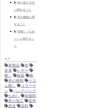
革の加工方法
に関すること
革の種類に関
すること
革鞣し（なめ
し）に関するこ
と
タグ
革製品
革
皮革
レザー
鞣し
銀面
靴
革の種類
クロ
ム鞣し
コラーゲ
ン
ハンドバッグ
なめし
加脂剤
革の加工
染色
原皮
染料