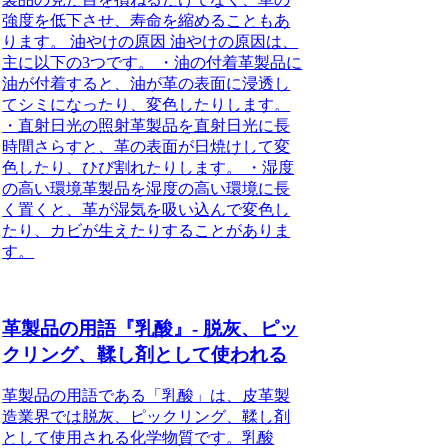
強度を低下させ、寿命を縮めることもあ
ります。 油やけの原因 油やけの原因は、
主に以下の3つです。 ・油の付着革製品に
油が付着すると、油が革の表面に浸透し
てシミになったり、変色したりします。
・直射日光の照射革製品を直射日光に長
時間さらすと、革の表面が日焼けして変
色したり、ひび割れたりします。 ・湿度
の高い環境革製品を湿度の高い環境に長
く置くと、革が湿気を吸い込んで変色し
たり、カビが生えたりすることがありま
す。
革製品の用語『乳酸』- 脱灰、ピッ
クリング、鞣し剤として使われる
革製品の用語である「乳酸」は、皮革製
造業界では脱灰、ピックリング、鞣し剤
として使用される化学物質です。乳酸