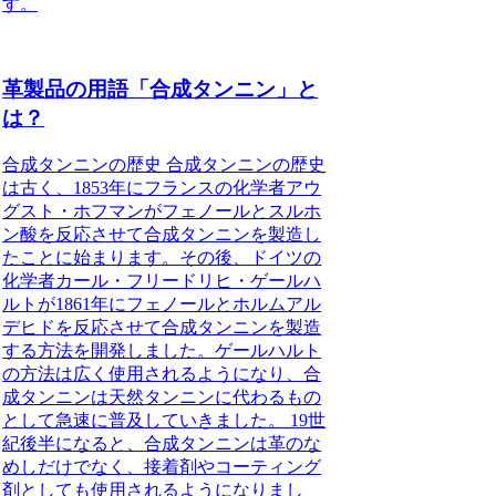
す。
革製品の用語「合成タンニン」と
は？
合成タンニンの歴史 合成タンニンの歴史
は古く、1853年にフランスの化学者アウ
グスト・ホフマンがフェノールとスルホ
ン酸を反応させて合成タンニンを製造し
たことに始まります。その後、ドイツの
化学者カール・フリードリヒ・ゲールハ
ルトが1861年にフェノールとホルムアル
デヒドを反応させて合成タンニンを製造
する方法を開発しました。ゲールハルト
の方法は広く使用されるようになり、合
成タンニンは天然タンニンに代わるもの
として急速に普及していきました。 19世
紀後半になると、合成タンニンは革のな
めしだけでなく、接着剤やコーティング
剤としても使用されるようになりまし