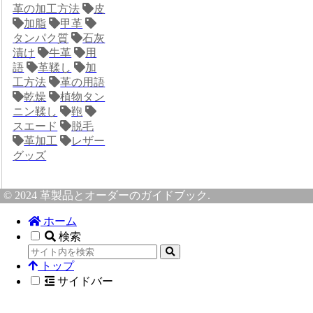
革の加工方法
皮
加脂
甲革
タンパク質
石灰
漬け
牛革
用
語
革鞣し
加
工方法
革の用語
乾燥
植物タン
ニン鞣し
鞄
スエード
脱毛
革加工
レザー
グッズ
© 2024 革製品とオーダーのガイドブック.
ホーム
検索
トップ
サイドバー