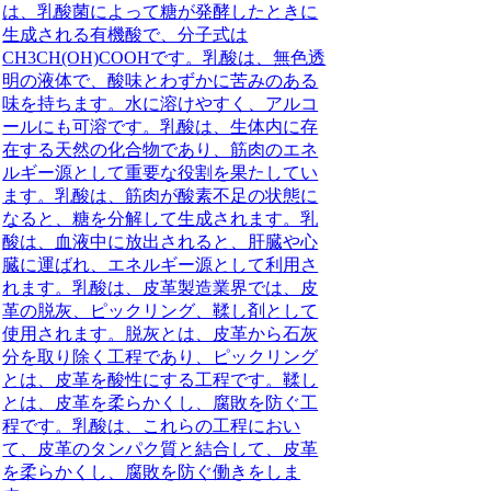
は、乳酸菌によって糖が発酵したときに
生成される有機酸で、分子式は
CH3CH(OH)COOHです。乳酸は、無色透
明の液体で、酸味とわずかに苦みのある
味を持ちます。水に溶けやすく、アルコ
ールにも可溶です。乳酸は、生体内に存
在する天然の化合物であり、筋肉のエネ
ルギー源として重要な役割を果たしてい
ます。乳酸は、筋肉が酸素不足の状態に
なると、糖を分解して生成されます。乳
酸は、血液中に放出されると、肝臓や心
臓に運ばれ、エネルギー源として利用さ
れます。乳酸は、皮革製造業界では、皮
革の脱灰、ピックリング、鞣し剤として
使用されます。脱灰とは、皮革から石灰
分を取り除く工程であり、ピックリング
とは、皮革を酸性にする工程です。鞣し
とは、皮革を柔らかくし、腐敗を防ぐ工
程です。乳酸は、これらの工程におい
て、皮革のタンパク質と結合して、皮革
を柔らかくし、腐敗を防ぐ働きをしま