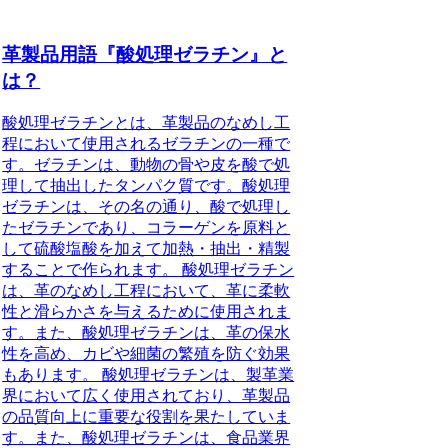
革製品用語『酸処理ゼラチン』と
は？
酸処理ゼラチンとは、革製品のなめし工
程において使用されるゼラチンの一種で
す。ゼラチンは、動物の骨や皮を酸で処
理して抽出したタンパク質です。酸処理
ゼラチンは、その名の通り、酸で処理し
たゼラチンであり、コラーゲンを原料と
して硫酸塩酸を加えて加熱・抽出・精製
することで作られます。 酸処理ゼラチン
は、革のなめし工程において、革に柔軟
性と滑らかさを与えるために使用されま
す。また、酸処理ゼラチンは、革の保水
性を高め、カビや細菌の繁殖を防ぐ効果
もあります。 酸処理ゼラチンは、製革業
界において広く使用されており、革製品
の品質向上に重要な役割を果たしていま
す。また、酸処理ゼラチンは、食品業界