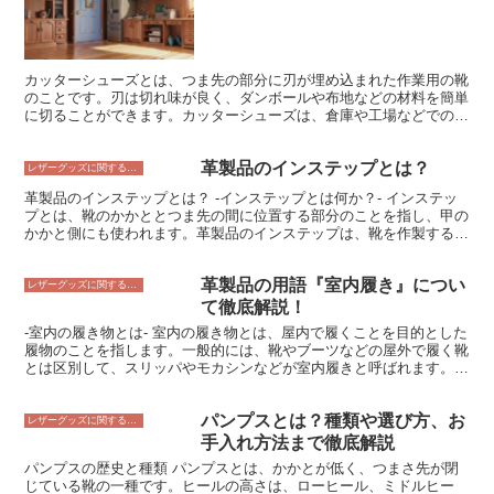
カッターシューズとは、つま先の部分に刃が埋め込まれた作業用の靴
のことです。刃は切れ味が良く、ダンボールや布地などの材料を簡単
に切ることができます。カッターシューズは、倉庫や工場などでの作
業でよく使用されており、作業効率をアップさせるためのアイテムと
して人気があります。また、カッターシューズは安全靴の役割も果た
革製品のインステップとは？
しており、つま先を保護することでケガを防ぐことができます。
レザーグッズに関すること
革製品のインステップとは？ -インステップとは何か？- インステッ
プとは、靴のかかととつま先の間に位置する部分のことを指し、甲の
かかと側にも使われます。革製品のインステップは、靴を作製する上
で重要な部位であり、足にフィットした履き心地を実現するために、
職人が丁寧に仕上げることが求められます。インステップの形状や素
革製品の用語『室内履き』につい
材は、靴の履き心地や耐久性に影響を与えるため、靴を選ぶ際には注
レザーグッズに関すること
意が必要です。インステップのフィット感を確認するには、靴を履い
て徹底解説！
てつま先を少し上げてみましょう。このとき、インステップに圧迫感
-室内の履き物とは- 室内の履き物とは、屋内で履くことを目的とした
や痛みを感じないことが大切です。また、インステップの素材は、革
履物のことを指します。一般的には、靴やブーツなどの屋外で履く靴
製品の場合は牛革、豚革、馬革などが一般的です。それぞれの素材に
とは区別して、スリッパやモカシンなどが室内履きと呼ばれます。 -
は特徴があるため、好みに合った素材の靴を選ぶとよいでしょう。
室内の履き物の種類- 室内履きには、さまざまな種類があります。最
も一般的なものはスリッパで、足を滑り込ませるだけで履くことがで
パンプスとは？種類や選び方、お
きる簡単な形状です。また、モカシンは、足首を覆うデザインで、ス
レザーグッズに関すること
リッパよりもサポート力が強く、かかとを踏んで履くことができま
手入れ方法まで徹底解説
す。 そのほかにも、サンダルやバレエシューズ、スリッポンなど、
パンプスの歴史と種類 パンプスとは、かかとが低く、つまさ先が閉
さまざまな種類の室内履きがあります。それぞれの履き物は、デザイ
じている靴の一種です。ヒールの高さは、ローヒール、ミドルヒー
ンや機能が異なり、用途やシーンに合わせて選ぶことができます。 -