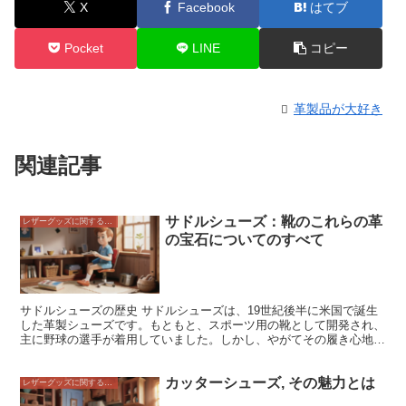
X
Facebook
はてブ
Pocket
LINE
コピー
革製品が大好き
関連記事
サドルシューズ：靴のこれらの革
レザーグッズに関すること
の宝石についてのすべて
サドルシューズの歴史 サドルシューズは、19世紀後半に米国で誕生
した革製シューズです。もともと、スポーツ用の靴として開発され、
主に野球の選手が着用していました。しかし、やがてその履き心地の
良さやスタイリッシュなデザインから、スポーツ以外の場面でも着用
されるようになり、現在では、男女問わず幅広い年代の方に愛される
カッターシューズ, その魅力とは
靴となっています。
レザーグッズに関すること