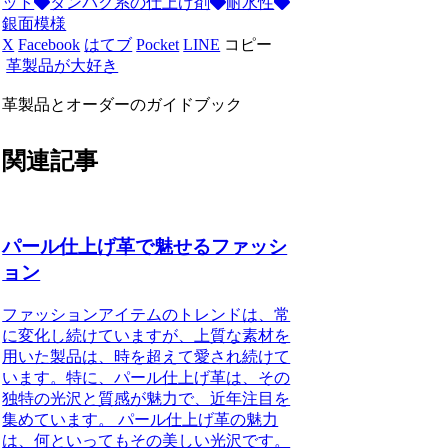
ット
タンパク系の仕上げ剤
耐水性
銀面模様
X
Facebook
はてブ
Pocket
LINE
コピー
革製品が大好き
革製品とオーダーのガイドブック
関連記事
パール仕上げ革で魅せるファッシ
ョン
ファッションアイテムのトレンドは、常
に変化し続けていますが、上質な素材を
用いた製品は、時を超えて愛され続けて
います。特に、パール仕上げ革は、その
独特の光沢と質感が魅力で、近年注目を
集めています。 パール仕上げ革の魅力
は、何といってもその美しい光沢です。