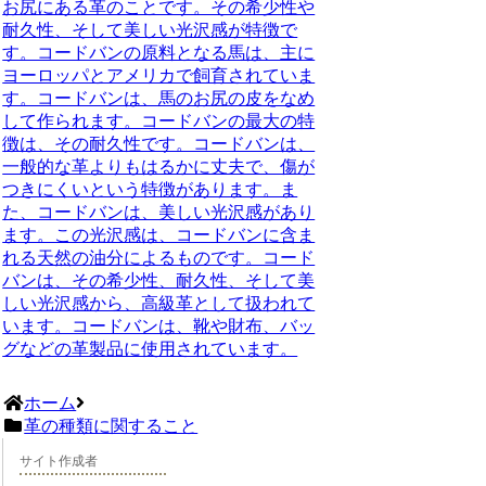
お尻にある革のことです。その希少性や
耐久性、そして美しい光沢感が特徴で
す。コードバンの原料となる馬は、主に
ヨーロッパとアメリカで飼育されていま
す。コードバンは、馬のお尻の皮をなめ
して作られます。コードバンの最大の特
徴は、その耐久性です。コードバンは、
一般的な革よりもはるかに丈夫で、傷が
つきにくいという特徴があります。ま
た、コードバンは、美しい光沢感があり
ます。この光沢感は、コードバンに含ま
れる天然の油分によるものです。コード
バンは、その希少性、耐久性、そして美
しい光沢感から、高級革として扱われて
います。コードバンは、靴や財布、バッ
グなどの革製品に使用されています。
ホーム
革の種類に関すること
サイト作成者