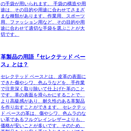
の手袋が用いられます。 手袋の構造や用
途は、その目的や用途に合わせてさまざ
まな種類があります。作業用、スポーツ
用、ファッション用など、その目的や用
途に合わせて適切な手袋を選ぶことが大
切です。
革製品の用語『セレクテッド ベー
ス』とは？
セレクテッド ベースとは、皮革の表面に
できた傷やシワ、色ムラなどを、手作業
で注意深く取り除いて仕上げた革のこと
です。革の表面を滑らかにすることで、
より高級感があり、耐久性のある革製品
を作り出すことができます。 セレクテッ
ド ベースの革は、傷やシワ、色ムラのな
い革であるフルグレインレザーよりも、
価格が安いことが多いです。そのため、