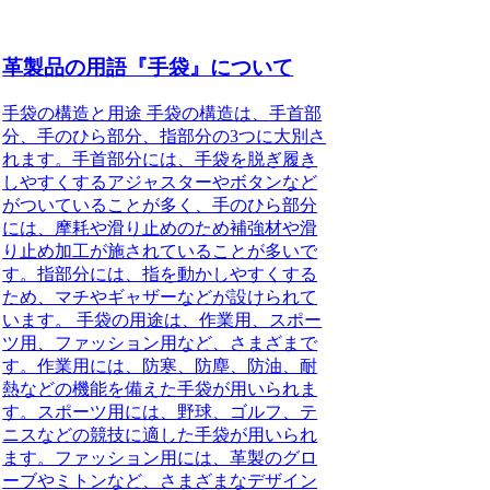
革製品の用語『手袋』について
手袋の構造と用途 手袋の構造は、手首部
分、手のひら部分、指部分の3つに大別さ
れます。手首部分には、手袋を脱ぎ履き
しやすくするアジャスターやボタンなど
がついていることが多く、手のひら部分
には、摩耗や滑り止めのため補強材や滑
り止め加工が施されていることが多いで
す。指部分には、指を動かしやすくする
ため、マチやギャザーなどが設けられて
います。 手袋の用途は、作業用、スポー
ツ用、ファッション用など、さまざまで
す。作業用には、防寒、防塵、防油、耐
熱などの機能を備えた手袋が用いられま
す。スポーツ用には、野球、ゴルフ、テ
ニスなどの競技に適した手袋が用いられ
ます。ファッション用には、革製のグロ
ーブやミトンなど、さまざまなデザイン