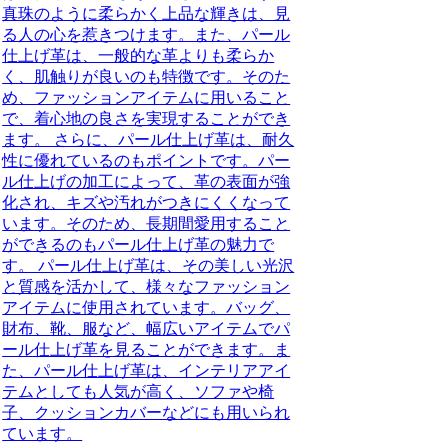
真珠のように柔らかく上品な輝きは、見
る人の心を惹きつけます。また、パール
仕上げ革は、一般的な革よりも柔らか
く、肌触りが良いのも特徴です。そのた
め、ファッションアイテムに用いること
で、着心地の良さを実現することができ
ます。 さらに、パール仕上げ革は、耐久
性に優れているのもポイントです。パー
ル仕上げの加工によって、革の表面が強
化され、キズや汚れがつきにくくなって
います。そのため、長期間愛用すること
ができるのもパール仕上げ革の魅力で
す。 パール仕上げ革は、その美しい光沢
と質感を活かして、様々なファッション
アイテムに使用されています。バッグ、
財布、靴、服など、幅広いアイテムでパ
ール仕上げ革を見ることができます。ま
た、パール仕上げ革は、インテリアアイ
テムとしても人気が高く、ソファや椅
子、クッションカバーなどにも用いられ
ています。