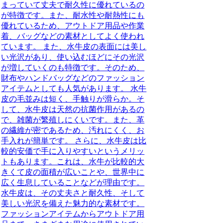
まっていて丈夫で耐久性に優れているの
が特徴です。また、耐水性や耐熱性にも
優れているため、アウトドア用品や作業
着、バッグなどの素材としてよく使われ
ています。 また、水牛皮の表面には美し
い光沢があり、使い込むほどにその光沢
が増していくのも特徴です。そのため、
財布やハンドバッグなどのファッション
アイテムとしても人気があります。 水牛
皮の毛並みは短く、手触りが滑らか。そ
して、水牛皮は天然の抗菌作用があるの
で、雑菌が繁殖しにくいです。また、革
の繊維が密であるため、汚れにくく、お
手入れが簡単です。 さらに、水牛皮は比
較的安価で手に入りやすいというメリッ
トもあります。これは、水牛が比較的大
きくて皮の面積が広いことや、世界中に
広く生息していることなどが理由です。
水牛皮は、その丈夫さと耐久性、そして
美しい光沢を備えた魅力的な素材です。
ファッションアイテムからアウトドア用