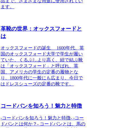
品まで、さまざまな用途に使用されてい
ます。
革靴の世界：オックスフォードと
は
オックスフォードの誕生 1600年代、英
国のオックスフォード大学で学生が履い
ていた、くるぶしより高く、紐で結ぶ靴
は「オックスフォード」と呼ばれ、英
国、アメリカの学生の定番の履物とな
り、1800年代に一般にも広まり、今日で
はドレスシューズの定番の靴です。
コードバンを知ろう！魅力と特徴
-コードバンを知ろう！魅力と特徴- -コー
ドバンとは何か？- コードバンとは、馬の