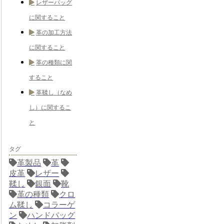
レザーバッグ
に関すること
革の加工方法
に関すること
革の種類に関
すること
革鞣し（なめ
し）に関するこ
と
タグ
革製品
革
皮革
レザー
鞣し
銀面
靴
革の種類
クロ
ム鞣し
コラーゲ
ン
ハンドバッグ