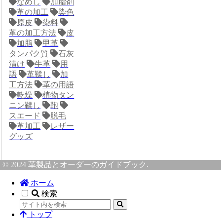
なめし
加脂剤
革の加工
染色
原皮
染料
革の加工方法
皮
加脂
甲革
タンパク質
石灰
漬け
牛革
用
語
革鞣し
加
工方法
革の用語
乾燥
植物タン
ニン鞣し
鞄
スエード
脱毛
革加工
レザー
グッズ
© 2024 革製品とオーダーのガイドブック.
ホーム
検索
トップ