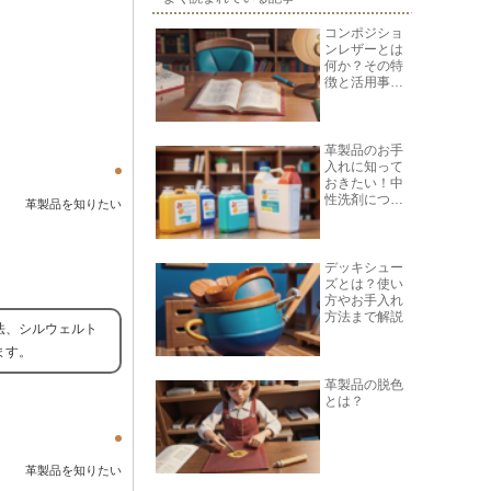
コンポジショ
ンレザーとは
何か？その特
徴と活用事例
を紹介
革製品のお手
入れに知って
おきたい！中
性洗剤につい
革製品を知りたい
て
デッキシュー
ズとは？使い
方やお手入れ
方法まで解説
法、シルウェルト
ます。
革製品の脱色
とは？
革製品を知りたい