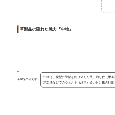
m
o
t
d
a
o
e
i
i
k
r
t
l
革製品の隠れた魅力『中物』
中物は、靴型に甲部を釣り込んだ後、釣り代（甲革
革製品の研究家
式製法などでのウェルト（細革）縫い付け後の凹部