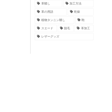
革鞣し
加工方法
革の用語
乾燥
植物タンニン鞣し
鞄
スエード
脱毛
革加工
レザーグッズ