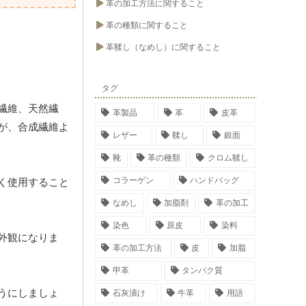
革の加工方法に関すること
革の種類に関すること
革鞣し（なめし）に関すること
タグ
繊維、天然繊
革製品
革
皮革
が、合成繊維よ
レザー
鞣し
銀面
靴
革の種類
クロム鞣し
コラーゲン
ハンドバッグ
く使用すること
なめし
加脂剤
革の加工
染色
原皮
染料
外観になりま
革の加工方法
皮
加脂
甲革
タンパク質
うにしましょ
石灰漬け
牛革
用語