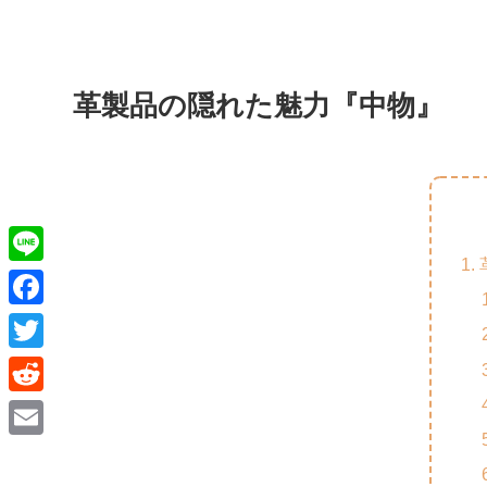
革製品の隠れた魅力『中物』
L
i
F
n
a
T
e
c
w
R
e
i
e
E
b
t
d